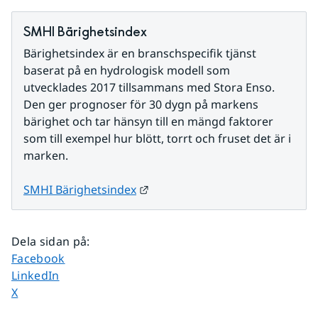
SMHI Bärighetsindex
Bärighetsindex är en branschspecifik tjänst 
baserat på en hydrologisk modell som 
utvecklades 2017 tillsammans med Stora Enso. 
Den ger prognoser för 30 dygn på markens 
bärighet och tar hänsyn till en mängd faktorer 
som till exempel hur blött, torrt och fruset det är i 
marken.
Länk till annan webbplats.
SMHI Bärighetsindex
Dela sidan på
:
Dela sidan på
Facebook
Dela sidan på
LinkedIn
Dela sidan på
X