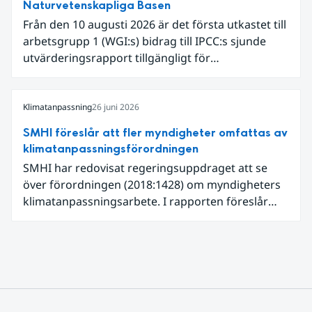
Naturvetenskapliga Basen
uppmätts för en juni månad, vilket ligger i fas med
Från den 10 augusti 2026 är det första utkastet till
en framväxande El Niño i Stilla havet.
arbetsgrupp 1 (WGI:s) bidrag till IPCC:s sjunde
utvärderingsrapport tillgängligt för
expertgranskning. Du kan redan nu registrera dig
som expertgranskare!
Klimatanpassning
26 juni 2026
SMHI föreslår att fler myndigheter omfattas av
klimatanpassningsförordningen
SMHI har redovisat regeringsuppdraget att se
över förordningen (2018:1428) om myndigheters
klimatanpassningsarbete. I rapporten föreslår
SMHI flera förändringar för att bredda och stärka
statens arbete med klimatanpassning.