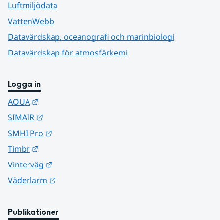
Luftmiljödata
VattenWebb
Datavärdskap, oceanografi och marinbiologi
Datavärdskap för atmosfärkemi
Logga in
Länk till annan webbplats.
AQUA
Länk till annan webbplats.
SIMAIR
Länk till annan webbplats.
SMHI Pro
Länk till annan webbplats.
Timbr
Länk till annan webbplats.
Vinterväg
Länk till annan webbplats.
Väderlarm
Publikationer