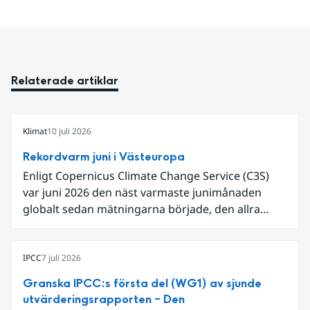
Relaterade artiklar
Klimat
10 juli 2026
Rekordvarm juni i Västeuropa
Enligt Copernicus Climate Change Service (C3S)
var juni 2026 den näst varmaste junimånaden
globalt sedan mätningarna började, den allra
varmaste är juni 2024. Även för Europa i sin helhet
var det den näst varmaste juni och om vi
begränsar oss till Västeuropa var det den allra
IPCC
7 juli 2026
varmaste juni. Detta betingades till stor del av en
Granska IPCC:s första del (WG1) av sjunde
extrem hetta i slutet av månaden. Världshavens
utvärderingsrapporten – Den
ytvattentemperaturer var den högsta som