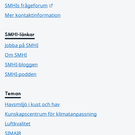
Länk till annan webbplats.
SMHIs frågeforum
Mer kontaktinformation
SMHI-länkar
Jobba på SMHI
Om SMHI
SMHI-bloggen
SMHI-podden
Teman
Havsmiljö i kust och hav
Kunskapscentrum för klimatanpassning
Luftkvalitet
SIMAIR