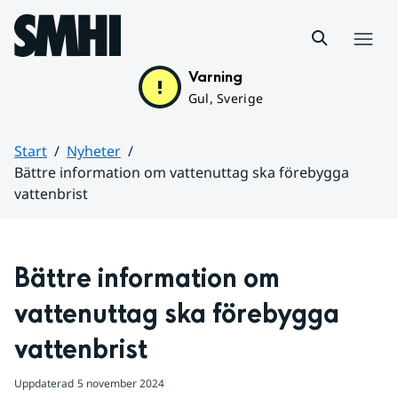
Hoppa till sidans innehåll
Meny
Varning
Gul, Sverige
Start
Nyheter
Bättre information om vattenuttag ska förebygga
vattenbrist
Huvudinnehåll
Bättre information om 
vattenuttag ska förebygga 
vattenbrist
Uppdaterad
5 november 2024