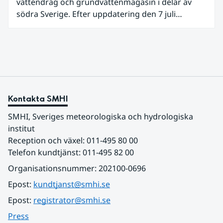
vattendrag och grundvattenmagasin i delar av
uppmätts för en juni månad, vilket ligger i fas med
södra Sverige. Efter uppdatering den 7 juli
en framväxande El Niño i Stilla havet.
omfattar meddelandet om risk för vattenbrist nu
även grundvattenmagasin i Hallands,
Östergötlands, Stockholms och Uppsala län.
Totalt omfattas 11 län, säger Hugo Rudebeck,
vakthavande hydrolog på SMHI.
Kontakta SMHI
SMHI, Sveriges meteorologiska och hydrologiska 
institut
Reception och växel: 011-495 80 00
Telefon kundtjänst: 011-495 82 00
Organisationsnummer: 202100-0696
Epost: 
kundtjanst@smhi.se
Epost: 
registrator@smhi.se
Press