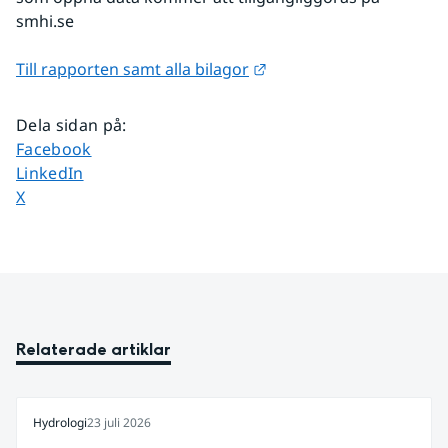
smhi.se
Länk till annan webbplat
Till rapporten samt alla bilagor
Dela sidan på
:
Dela sidan på
Facebook
Dela sidan på
LinkedIn
Dela sidan på
X
Relaterade artiklar
Hydrologi
23 juli 2026