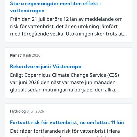
Stora regnmängder men liten effekt i
vattendragen
Från den 21 juli berörs 12 län av meddelande om
risk för vattenbrist, det är en utökning jämfört
med föregående vecka. Utökningen sker trots att
det den 18-19 juli passerade flertalet
regnområden över den södra halvan av landet
och att det på en del håll då kom rikliga
Klimat
10 juli 2026
nederbördsmängder.
Rekordvarm juni i Västeuropa
Enligt Copernicus Climate Change Service (C3S)
var juni 2026 den näst varmaste junimånaden
globalt sedan mätningarna började, den allra
varmaste är juni 2024. Även för Europa i sin helhet
var det den näst varmaste juni och om vi
begränsar oss till Västeuropa var det den allra
Hydrologi
8 juli 2026
varmaste juni. Detta betingades till stor del av en
Fortsatt risk för vattenbrist, nu omfattas 11 län
extrem hetta i slutet av månaden. Världshavens
Det råder fortfarande risk för vattenbrist i flera
ytvattentemperaturer var den högsta som