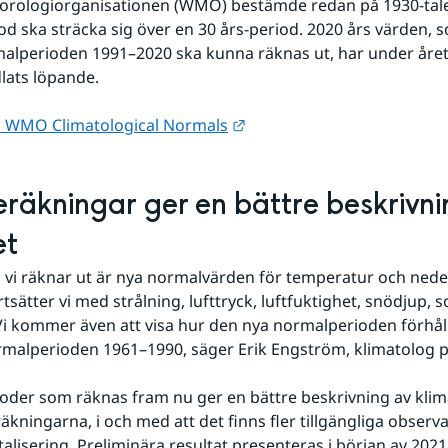
orologiorganisationen (WMO) bestämde redan på 1930-talet
d ska sträcka sig över en 30 års-period. 2020 års värden, so
malperioden 1991–2020 ska kunna räknas ut, har under året 
lats löpande.
Länk till annan webbplats.
 WMO Climatological Normals
räkningar ger en bättre beskrivnin
et
a vi räknar ut är nya normalvärden för temperatur och nede
tsätter vi med strålning, lufttryck, luftfuktighet, snödjup, s
Vi kommer även att visa hur den nya normalperioden förhåller
rmalperioden 1961–1990, säger Erik Engström, klimatolog 
der som räknas fram nu ger en bättre beskrivning av klima
äkningarna, i och med att det finns fler tillgängliga observa
lisering. Preliminära resultat presenteras i början av 2021, 