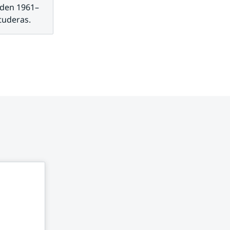
oden 1961–
tuderas.