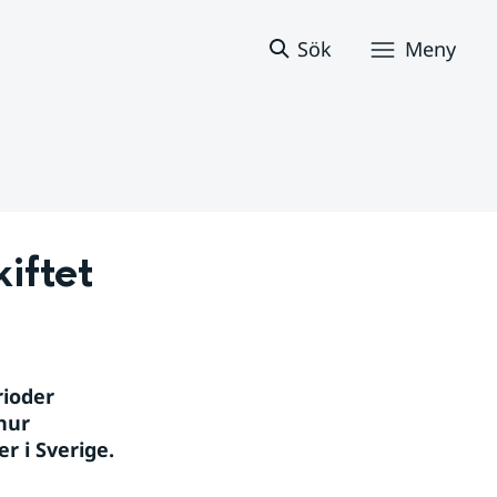
Sök
Meny
kiftet
ioder 
ur 
r i Sverige.