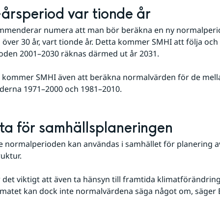
årsperiod var tionde år
enderar numera att man bör beräkna en ny normalperio
 över 30 år, vart tionde år. Detta kommer SMHI att följa och 
oden 2001–2030 räknas därmed ut år 2031.
 kommer SMHI även att beräkna normalvärden för de mella
oderna 1971–2000 och 1981–2010.
ytta för samhällsplaneringen
 normalperioden kan användas i samhället för planering a
uktur.
det viktigt att även ta hänsyn till framtida klimatförändringa
imatet kan dock inte normalvärdena säga något om, säger E