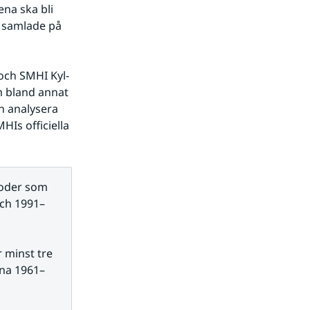
na ska bli 
 samlade på 
och SMHI Kyl-
 bland annat 
h analysera 
Is officiella 
oder som 
och 1991–
minst tre 
rna 1961–