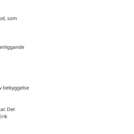
d, som 
nliggande 
v bebyggelse 
r. Det 
rik 