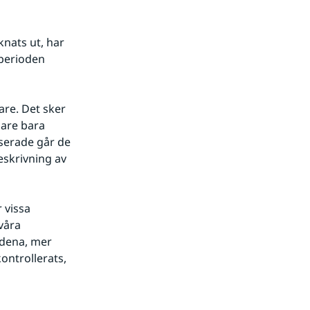
ats ut, har 
perioden 
re. Det sker 
are bara 
serade går de 
skrivning av 
vissa 
våra 
dena, mer 
ontrollerats, 