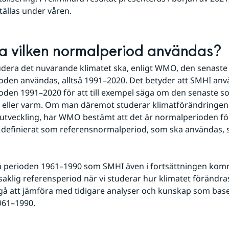
tällas under våren.
a vilken normalperiod användas?
tudera det nuvarande klimatet ska, enligt WMO, den senaste 
den användas, alltså 1991–2020. Det betyder att SMHI anv
den 1991–2020 för att till exempel säga om den senaste s
al eller varm. Om man däremot studerar klimatförändringen
 utveckling, har WMO bestämt att det är normalperioden fö
definierat som referensnormalperiod, som ska användas, s
så perioden 1961–1990 som SMHI även i fortsättningen komm
klig referensperiod när vi studerar hur klimatet förändras.
 gå att jämföra med tidigare analyser och kunskap som base
961–1990.