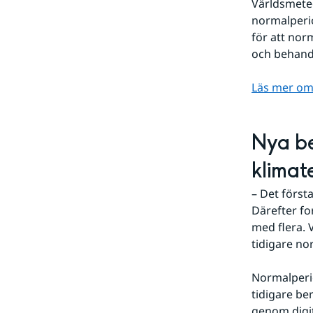
Världsmete
normalperio
för att nor
och behand
Läs mer om
Nya be
klimat
– Det först
Därefter for
med flera. 
tidigare no
Normalperio
tidigare ber
genom digita