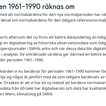
en 1961–1990 räknas om
ed att normalvärdena för den nya normalperioden har räkn
räknat om normalvärdena för den tidigare referensnormal
jorts eftersom det nu finns ett bättre dataunderlag än tidiga
gt en digitalisering av historiska observationsdata som tidig
ppersjournaler i SMHIs arkiv och när dessa data blir digitali
 i analyser. De omräknade värdena ger därmed en bättre be
nder perioden 1961–1990.
värden vi nu beräknar för perioden 1961–1990 kommer för 
kilja sig något åt jämfört med de som tidigare beräknats av 
. Orsaken är att vi har en ny metod att beräkna normalvär
data från 60-talet har digitaliserats och data har kvalitetsk
rt Wern, klimatolog på SMHI.