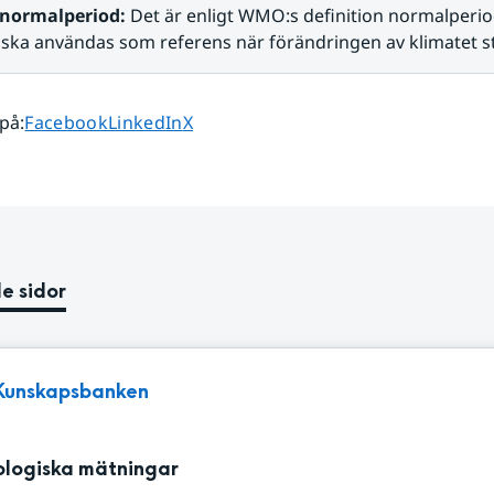
normalperiod:
 Det är enligt WMO:s definition normalperi
 ska användas som referens när förändringen av klimatet s
Dela sidan på
Dela sidan på
Dela sidan på
 på
:
Facebook
LinkedIn
X
e sidor
Kunskapsbanken
logiska mätningar