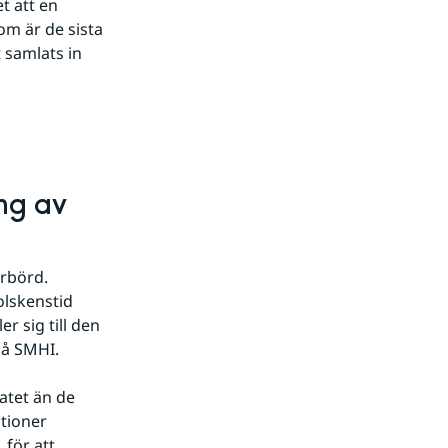
 att en 
m är de sista 
samlats in 
g av 
rbörd. 
olskenstid 
 sig till den 
på SMHI.
tet än de 
tioner 
för att 