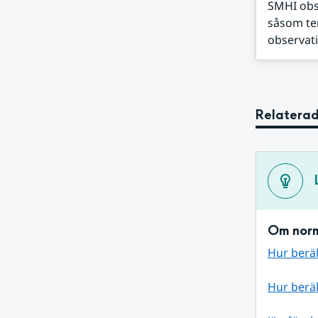
SMHI obs
såsom te
observat
Relaterad
Om norm
Hur berä
Hur berä