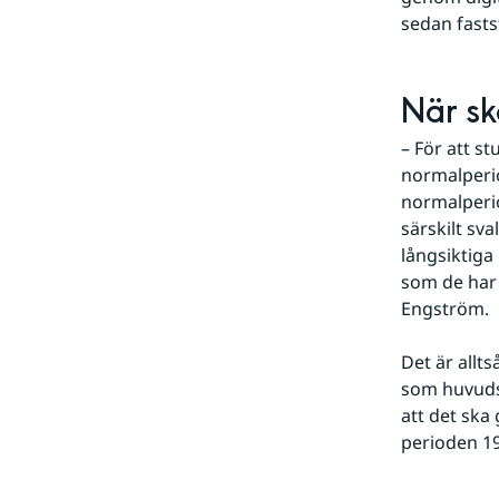
sedan fasts
När sk
– För att s
normalperio
normalperio
särskilt sv
långsiktiga
som de har 
Engström.
Det är allt
som huvudsa
att det ska
perioden 1