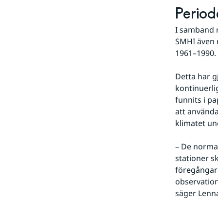
Period
I samband m
SMHI även 
1961–1990.
Detta har g
kontinuerli
funnits i pa
att använda
klimatet u
– De normal
stationer s
föregångare
observations
säger Lenna