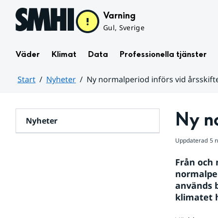
Hoppa till sidans innehåll
Varning
Gul, Sverige
Väder
Klimat
Data
Professionella tjänster
Start
Nyheter
Ny normalperiod införs vid årsskift
Huvudinnehåll
Ny no
Nyheter
Uppdaterad
5 
Från och 
normalper
används b
klimatet 