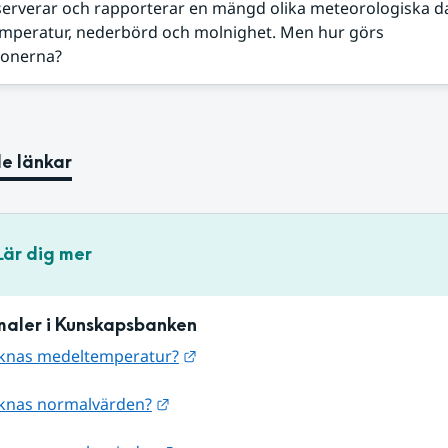
erverar och rapporterar en mängd olika meteorologiska da
mperatur, nederbörd och molnighet. Men hur görs
ionerna?
e länkar
Lär dig mer
aler i Kunskapsbanken
Länk till annan webbplats.
knas medeltemperatur?
Länk till annan webbplats.
knas normalvärden?