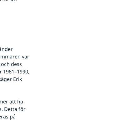
änder 
ommaren var 
 och dess 
r 1961–1990, 
äger Erik 
er att ha 
 Detta för 
ras på 