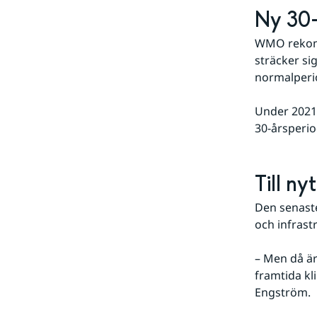
Ny 30-
WMO rekomm
sträcker sig
normalperi
Under 2021
30-årsperi
Till n
Den senaste
och infrastr
– Men då är 
framtida kl
Engström.