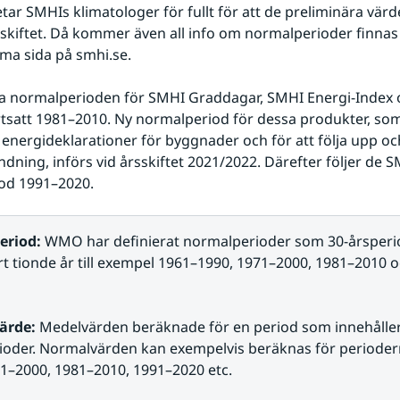
tar SMHIs klimatologer för fullt för att de preliminära värde
årsskiftet. Då kommer även all info om normalperioder finnas
ma sida på smhi.se.
la normalperioden för SMHI Graddagar, SMHI Energi-Index 
rtsatt 1981–2010. Ny normalperiod för dessa produkter, som
l energideklarationer för byggnader och för att följa upp oc
ning, införs vid årsskiftet 2021/2022. Därefter följer de SMH
od 1991–2020.
riod: 
WMO har definierat normalperioder som 30-årsperi
rt tionde år till exempel 1961–1990, 1971–2000, 1981–2010 
ärde:
 Medelvärden beräknade för en period som innehåller 
rioder. Normalvärden kan exempelvis beräknas för periode
1–2000, 1981–2010, 1991–2020 etc.