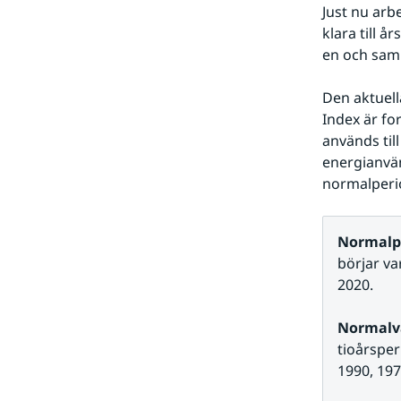
Just nu arbe
klara till 
en och sam
Den aktuel
Index är fo
används til
energianvänd
normalperi
Normalpe
börjar va
2020.
Normalv
tioårspe
1990, 197