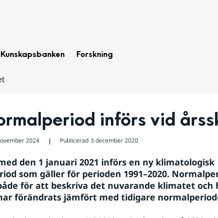
Kunskapsbanken
Forskning
et
rmalperiod införs vid årss
november 2024
Publicerad
3 december 2020
❘
med den 1 januari 2021 införs en ny klimatologisk 
iod som gäller för perioden 1991–2020. Normalper
åde för att beskriva det nuvarande klimatet och h
har förändrats jämfört med tidigare normalperiode