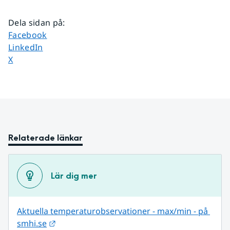
Dela sidan på
:
Dela sidan på
Facebook
Dela sidan på
LinkedIn
Dela sidan på
X
Relaterade länkar
Lär dig mer
Aktuella temperaturobservationer - max/min - på 
Länk till annan webbplats.
smhi.se