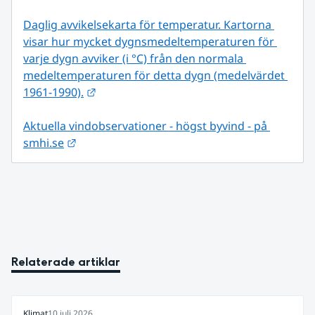
Daglig avvikelsekarta för temperatur. Kartorna 
visar hur mycket dygnsmedeltemperaturen för 
varje dygn avviker (i °C) från den normala 
medeltemperaturen för detta dygn (medelvärdet 
Länk till annan webbplats.
1961-1990).
Aktuella vindobservationer - högst byvind - på 
Länk till annan webbplats.
smhi.se
Relaterade artiklar
Klimat
10 juli 2026