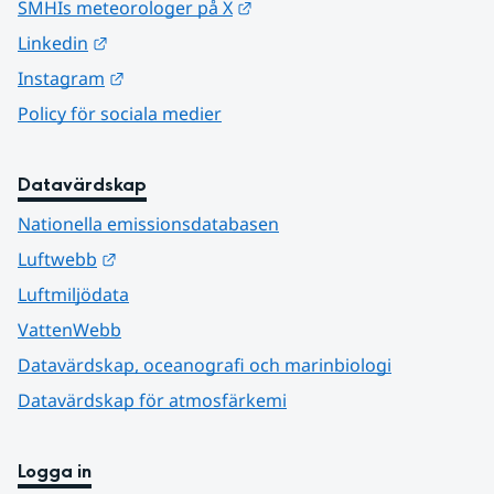
Länk till annan webbplats.
SMHIs meteorologer på X
Länk till annan webbplats.
Linkedin
Länk till annan webbplats.
Instagram
Policy för sociala medier
Datavärdskap
Nationella emissionsdatabasen
Länk till annan webbplats.
Luftwebb
Luftmiljödata
VattenWebb
Datavärdskap, oceanografi och marinbiologi
Datavärdskap för atmosfärkemi
Logga in