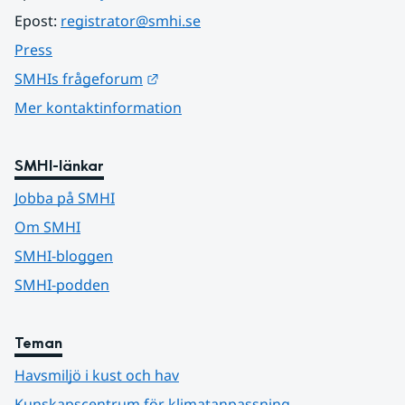
Epost: 
registrator@smhi.se
Press
Länk till annan webbplats.
SMHIs frågeforum
Mer kontaktinformation
SMHI-länkar
Jobba på SMHI
Om SMHI
SMHI-bloggen
SMHI-podden
Teman
Havsmiljö i kust och hav
Kunskapscentrum för klimatanpassning