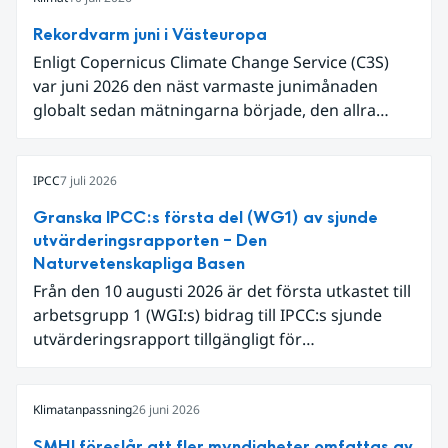
Rekordvarm juni i Västeuropa
Enligt Copernicus Climate Change Service (C3S)
var juni 2026 den näst varmaste junimånaden
globalt sedan mätningarna började, den allra
varmaste är juni 2024. Även för Europa i sin helhet
var det den näst varmaste juni och om vi
begränsar oss till Västeuropa var det den allra
IPCC
7 juli 2026
varmaste juni. Detta betingades till stor del av en
Granska IPCC:s första del (WG1) av sjunde
extrem hetta i slutet av månaden. Världshavens
utvärderingsrapporten – Den
ytvattentemperaturer var den högsta som
Naturvetenskapliga Basen
uppmätts för en juni månad, vilket ligger i fas med
Från den 10 augusti 2026 är det första utkastet till
en framväxande El Niño i Stilla havet.
arbetsgrupp 1 (WGI:s) bidrag till IPCC:s sjunde
utvärderingsrapport tillgängligt för
expertgranskning. Du kan redan nu registrera dig
som expertgranskare!
Klimatanpassning
26 juni 2026
SMHI föreslår att fler myndigheter omfattas av