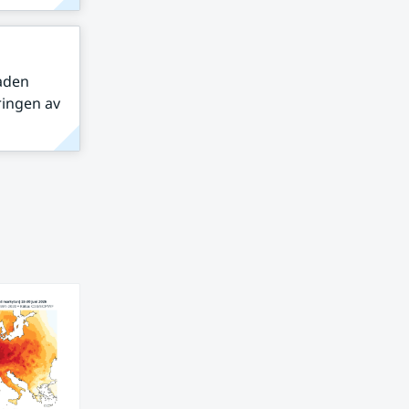
taden
ringen av