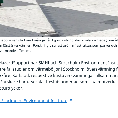
mebölja i en stad med många hårdgjorda ytor bildas lokala värmeöar, områ
n förstärker värmen. Forskning visar att grön infrastruktur, som parker och 
värmande effekten.
 HazardSupport har SMHI och Stockholm Environment Institu
re fallstudier om värmeböljor i Stockholm, översvämning fr
 Skåre, Karlstad, respektive kustöversvämningar tillsamman
Forskare har utvecklat beslutsunderlag som ska motverka 
aturolyckor.
Länk till annan webbpla
 Stockholm Environment Institute