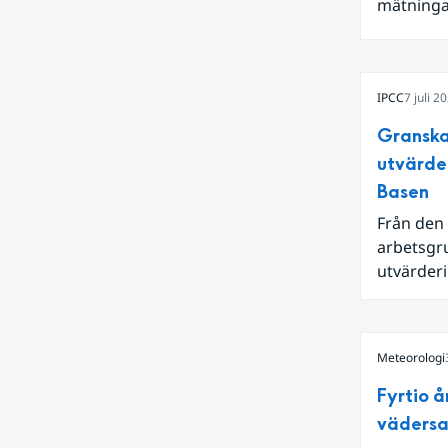
mätningar
Även för 
och om vi
varmaste 
IPCC
7 juli 2
hetta i s
ytvatten
Granska
en juni m
utvärde
Niño i Sti
Basen
Från den 
arbetsgru
utvärderi
kan reda
Meteorologi
Fyrtio å
vädersa