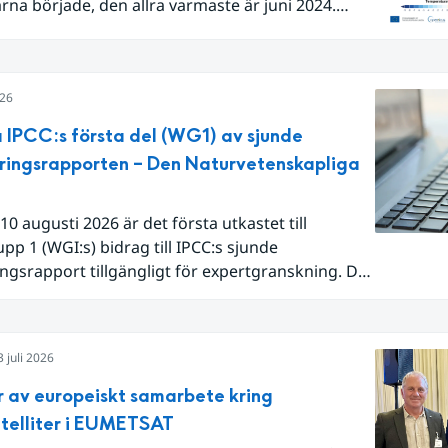
na började, den allra varmaste är juni 2024.
Europa i sin helhet var det den näst varmaste juni
 begränsar oss till Västeuropa var det den allra
juni. Detta betingades till stor del av en extrem
026
lutet av månaden. Världshavens
temperaturer var den högsta som uppmätts för
 IPCC:s första del (WG1) av sjunde
ånad, vilket ligger i fas med en framväxande El
ringsrapporten – Den Naturvetenskapliga
lla havet.
10 augusti 2026 är det första utkastet till
pp 1 (WGI:s) bidrag till IPCC:s sjunde
ngsrapport tillgängligt för expertgranskning. Du
n nu registrera dig som expertgranskare!
3 juli 2026
r av europeiskt samarbete kring
telliter i EUMETSAT