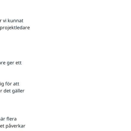
vi kunnat 
projektledare 
e ger ett 
g för att 
 det gäller 
r flera 
et påverkar 