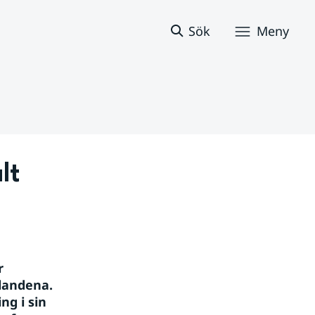
Sök
Meny
t 
 
landena. 
g i sin 