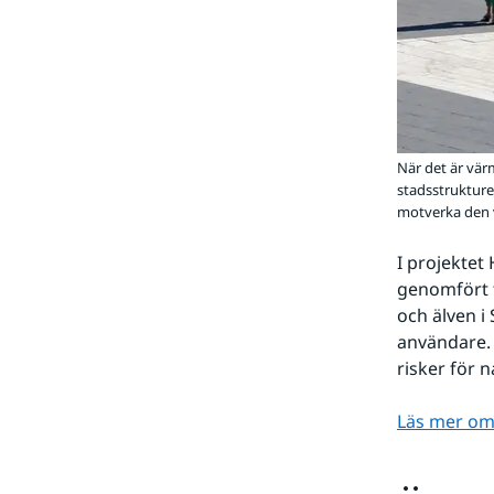
När det är vär
stadsstrukture
motverka den 
I projektet
genomfört t
och älven i
användare. 
risker för n
Läs mer om