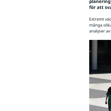
planering
för att s
Extremt väd
många olika 
analyser av