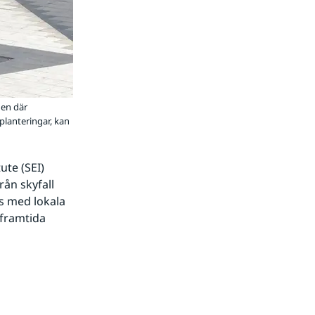
den där
planteringar, kan
te (SEI) 
ån skyfall 
s med lokala 
framtida 
ts.