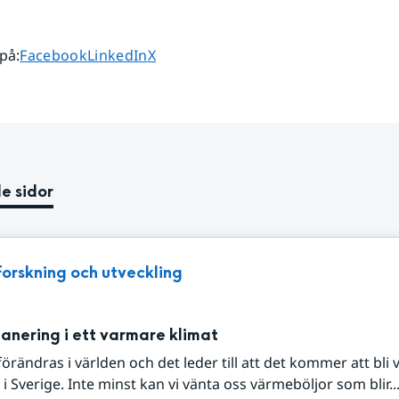
Dela sidan på
Dela sidan på
Dela sidan på
 på
:
Facebook
LinkedIn
X
e sidor
Forskning och utveckling
lanering i ett varmare klimat
förändras i världen och det leder till att det kommer att bli
i Sverige. Inte minst kan vi vänta oss värmeböljor som blir..