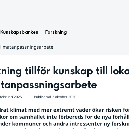
Kunskapsbanken
Forskning
t klimatanpassningsarbete
ning tillför kunskap till lokal
atanpassningsarbete
 februari 2025
Publicerad
2 oktober 2020
❘
drat klimat med mer extremt väder ökar risken för
kor om samhället inte förbereds för de nya förhål
der kommuner och andra intressenter ny forsknin