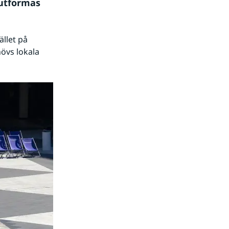
utformas 
let på 
övs lokala 