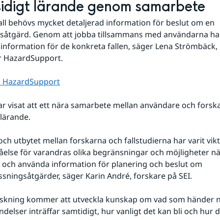
idigt lärande genom samarbete
all behövs mycket detaljerad information för beslut om en 
såtgärd. Genom att jobba tillsammans med användarna har 
information för de konkreta fallen, säger Lena Strömbäck, 
r HazardSupport.
 HazardSupport
ar visat att ett nära samarbete mellan användare och forskar
lärande.
ch utbytet mellan forskarna och fallstudierna har varit vikti
åelse för varandras olika begränsningar och möjligheter när
a och använda information för planering och beslut om 
sningsåtgärder, säger Karin André, forskare på SEI.
rskning kommer att utveckla kunskap om vad som händer nä
delser inträffar samtidigt, hur vanligt det kan bli och hur d