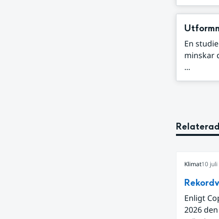
Utformn
En studie
minskar 
...
Relaterad
Klimat
10 jul
Rekordv
Enligt Co
2026 den