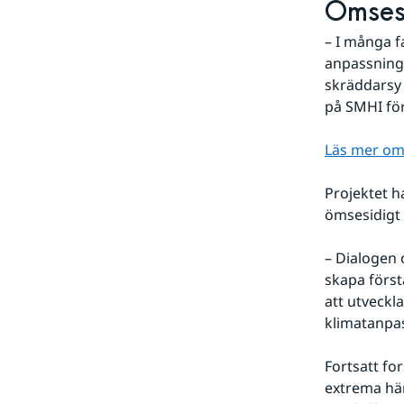
Ömses
– I många f
anpassning
skräddarsy 
på SMHI fö
Läs mer om
Projektet h
ömsesidigt 
– Dialogen o
skapa först
att utveckl
klimatanpas
Fortsatt fo
extrema hän