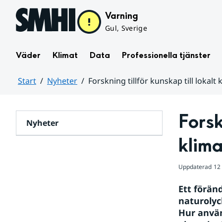
Hoppa till sidans innehåll
Varning
Gul, Sverige
Väder
Klimat
Data
Professionella tjänster
Start
Nyheter
Forskning tillför kunskap till lokal
Huvudinnehåll
Forsk
Nyheter
klim
Uppdaterad
12
Ett förän
naturolyc
Hur använ