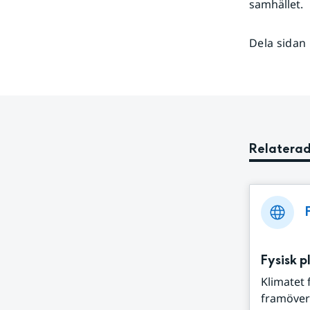
samhället.
Dela sidan
Relaterad
Fysisk p
Klimatet 
framöver 