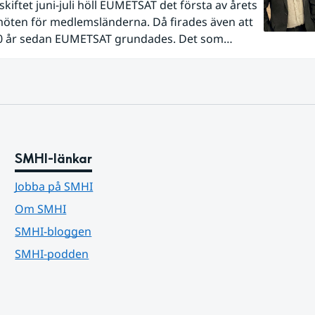
kiftet juni-juli höll EUMETSAT det första av årets
möten för medlemsländerna. Då firades även att
40 år sedan EUMETSAT grundades. Det som
ed fyra medarbetare i en villa i utkanten av
 har nu vuxit till ett internationellt samarbete
 driver teknikutveckling och skapar
nytta genom meteorologiska satellitdata.
SMHI-länkar
Jobba på SMHI
Om SMHI
SMHI-bloggen
SMHI-podden