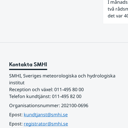
I månadss
två råds
det var 
började m
Darmstadt
som både
samhälls
Kontakta SMHI
SMHI, Sveriges meteorologiska och hydrologiska 
institut
Reception och växel: 011-495 80 00
Telefon kundtjänst: 011-495 82 00
Organisationsnummer: 202100-0696
Epost: 
kundtjanst@smhi.se
Epost: 
registrator@smhi.se