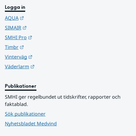
Logga in
Länk till annan webbplats.
AQUA
Länk till annan webbplats.
SIMAIR
Länk till annan webbplats.
SMHI Pro
Länk till annan webbplats.
Timbr
Länk till annan webbplats.
Vinterväg
Länk till annan webbplats.
Väderlarm
Publikationer
SMHI ger regelbundet ut tidskrifter, rapporter och 
faktablad.
Sök publikationer
Nyhetsbladet Medvind