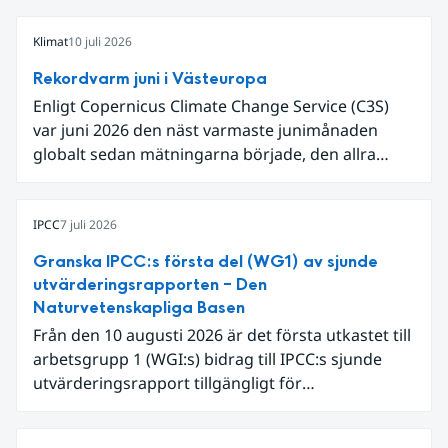
Klimat
10 juli 2026
Rekordvarm juni i Västeuropa
Enligt Copernicus Climate Change Service (C3S)
var juni 2026 den näst varmaste junimånaden
globalt sedan mätningarna började, den allra
varmaste är juni 2024. Även för Europa i sin helhet
var det den näst varmaste juni och om vi
begränsar oss till Västeuropa var det den allra
IPCC
7 juli 2026
varmaste juni. Detta betingades till stor del av en
Granska IPCC:s första del (WG1) av sjunde
extrem hetta i slutet av månaden. Världshavens
utvärderingsrapporten – Den
ytvattentemperaturer var den högsta som
Naturvetenskapliga Basen
uppmätts för en juni månad, vilket ligger i fas med
Från den 10 augusti 2026 är det första utkastet till
en framväxande El Niño i Stilla havet.
arbetsgrupp 1 (WGI:s) bidrag till IPCC:s sjunde
utvärderingsrapport tillgängligt för
expertgranskning. Du kan redan nu registrera dig
som expertgranskare!