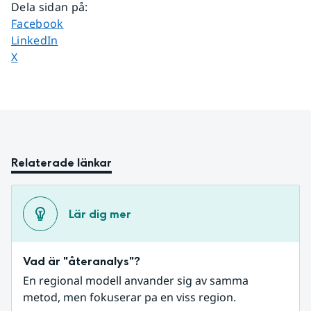
Dela sidan på
:
Dela sidan på
Facebook
Dela sidan på
LinkedIn
Dela sidan på
X
Relaterade länkar
Lär dig mer
Vad är "återanalys"?
En regional modell anvander sig av samma 
metod, men fokuserar pa en viss region.