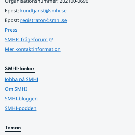
Organisationsnummer: 202100-0696
Epost: 
kundtjanst@smhi.se
Epost: 
registrator@smhi.se
Press
Länk till annan webbplats.
SMHIs frågeforum
Mer kontaktinformation
SMHI-länkar
Jobba på SMHI
Om SMHI
SMHI-bloggen
SMHI-podden
Teman