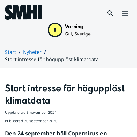
Hoppa till sidans innehåll
Meny
Varning
Gul, Sverige
Start
Nyheter
Stort intresse för högupplöst klimatdata
Huvudinnehåll
Stort intresse för högupplöst 
klimatdata
Uppdaterad
5 november 2024
Publicerad
30 september 2020
Den 24 september höll Copernicus en 