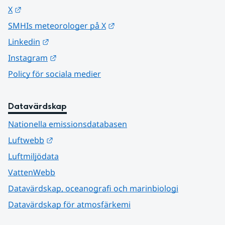
Länk till annan webbplats.
X
Länk till annan webbplats.
SMHIs meteorologer på X
Länk till annan webbplats.
Linkedin
Länk till annan webbplats.
Instagram
Policy för sociala medier
Datavärdskap
Nationella emissionsdatabasen
Länk till annan webbplats.
Luftwebb
Luftmiljödata
VattenWebb
Datavärdskap, oceanografi och marinbiologi
Datavärdskap för atmosfärkemi