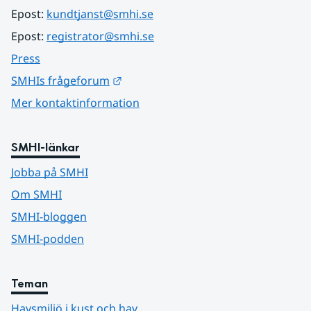
Epost: 
kundtjanst@smhi.se
Epost: 
registrator@smhi.se
Press
Länk till annan webbplats.
SMHIs frågeforum
Mer kontaktinformation
SMHI-länkar
Jobba på SMHI
Om SMHI
SMHI-bloggen
SMHI-podden
Teman
Havsmiljö i kust och hav