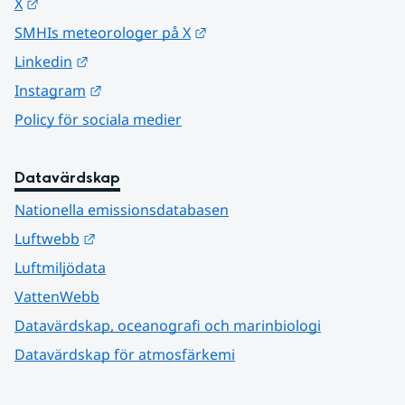
Länk till annan webbplats.
X
Länk till annan webbplats.
SMHIs meteorologer på X
Länk till annan webbplats.
Linkedin
Länk till annan webbplats.
Instagram
Policy för sociala medier
Datavärdskap
Nationella emissionsdatabasen
Länk till annan webbplats.
Luftwebb
Luftmiljödata
VattenWebb
Datavärdskap, oceanografi och marinbiologi
Datavärdskap för atmosfärkemi