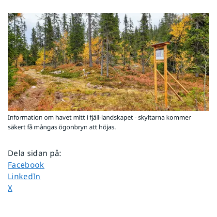
Information om havet mitt i fjäll-landskapet - skyltarna kommer
säkert få mångas ögonbryn att höjas.
Dela sidan på
:
Dela sidan på
Facebook
Dela sidan på
LinkedIn
Dela sidan på
X