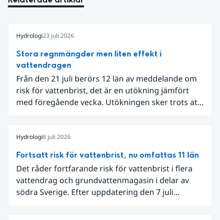
Hydrologi
23 juli 2026
Stora regnmängder men liten effekt i
vattendragen
Från den 21 juli berörs 12 län av meddelande om
risk för vattenbrist, det är en utökning jämfört
med föregående vecka. Utökningen sker trots att
det den 18-19 juli passerade flertalet
regnområden över den södra halvan av landet
och att det på en del håll då kom rikliga
Hydrologi
8 juli 2026
nederbördsmängder.
Fortsatt risk för vattenbrist, nu omfattas 11 län
Det råder fortfarande risk för vattenbrist i flera
vattendrag och grundvattenmagasin i delar av
södra Sverige. Efter uppdatering den 7 juli
omfattar meddelandet om risk för vattenbrist nu
även grundvattenmagasin i Hallands,