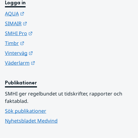
Logga in
Länk till annan webbplats.
AQUA
Länk till annan webbplats.
SIMAIR
Länk till annan webbplats.
SMHI Pro
Länk till annan webbplats.
Timbr
Länk till annan webbplats.
Vinterväg
Länk till annan webbplats.
Väderlarm
Publikationer
SMHI ger regelbundet ut tidskrifter, rapporter och 
faktablad.
Sök publikationer
Nyhetsbladet Medvind