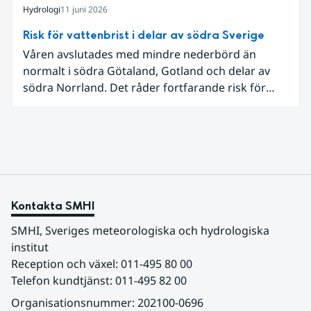
Östergötlands, Stockholms och Uppsala län.
Hydrologi
11 juni 2026
Totalt omfattas 11 län, säger Hugo Rudebeck,
Risk för vattenbrist i delar av södra Sverige
vakthavande hydrolog på SMHI.
Våren avslutades med mindre nederbörd än
normalt i södra Götaland, Gotland och delar av
södra Norrland. Det råder fortfarande risk för
vattenbrist i delar av södra Sverige för vissa
vattendrag och grundvattenmagasin. För
vattendragen kan läget summeras som generellt
stabilt lågt . Det behövs fortsatt mer nederbörd
över lång tid för att återställa balansen.
Kontakta SMHI
SMHI, Sveriges meteorologiska och hydrologiska 
institut
Reception och växel: 011-495 80 00
Telefon kundtjänst: 011-495 82 00
Organisationsnummer: 202100-0696