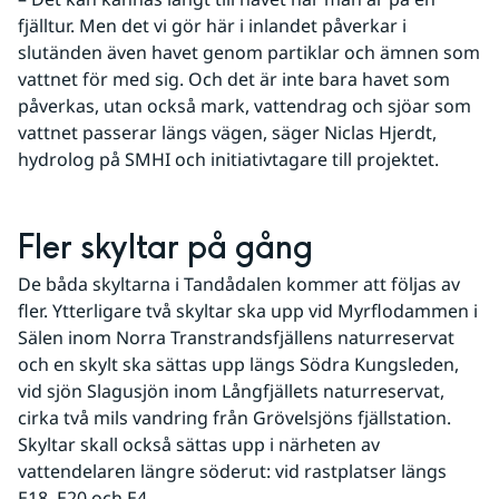
fjälltur. Men det vi gör här i inlandet påverkar i 
slutänden även havet genom partiklar och ämnen som 
vattnet för med sig. Och det är inte bara havet som 
påverkas, utan också mark, vattendrag och sjöar som 
vattnet passerar längs vägen, säger Niclas Hjerdt, 
hydrolog på SMHI och initiativtagare till projektet.
Fler skyltar på gång
De båda skyltarna i Tandådalen kommer att följas av 
fler. Ytterligare två skyltar ska upp vid Myrflodammen i 
Sälen inom Norra Transtrandsfjällens naturreservat 
och en skylt ska sättas upp längs Södra Kungsleden, 
vid sjön Slagusjön inom Långfjällets naturreservat, 
cirka två mils vandring från Grövelsjöns fjällstation. 
Skyltar skall också sättas upp i närheten av 
vattendelaren längre söderut: vid rastplatser längs 
E18, E20 och E4.