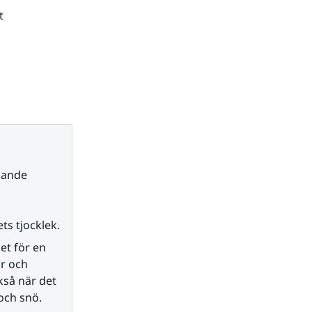
 
n webbplats.
ande 
ts tjocklek.
t för en 
r och 
så när det 
 och snö.