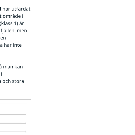
 har utfärdat 
t område i 
klass 1) är 
jällen, men 
en 
 har inte 
så man kan 
 
a och stora 