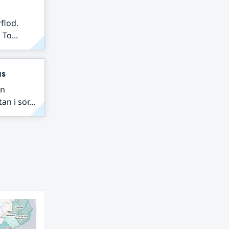
flod.
To...
as
en
n i sor...