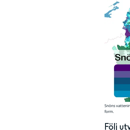
Snöns vattenin
form.
Följ u