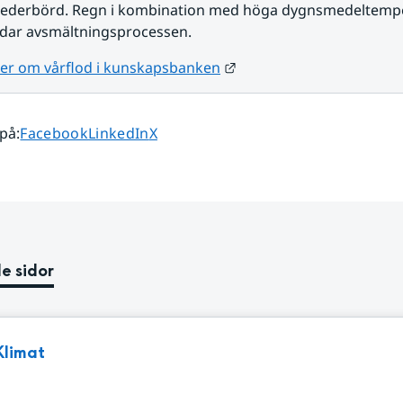
 nederbörd. Regn i kombination med höga dygnsmedeltempe
dar avsmältningsprocessen.
Länk till annan webbplat
mer om vårflod i kunskapsbanken
Dela sidan på
Dela sidan på
Dela sidan på
 på
:
Facebook
LinkedIn
X
e sidor
Klimat