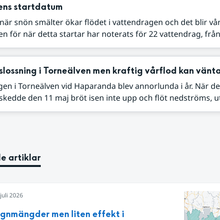
ens startdatum
när snön smälter ökar flödet i vattendragen och det blir vår
n för när detta startar har noterats för 22 vattendrag, från 
islossning i Torneälven men kraftig vårflod kan vänt
gen i Torneälven vid Haparanda blev annorlunda i år. När d
 skedde den 11 maj bröt isen inte upp och flöt nedströms, uta
e artiklar
juli 2026
egnmängder men liten effekt i