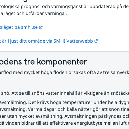
ologiska prognos- och varningstjänst är uppdaterad på det
a läget och utfärdar varningar.  
Länk till annan webbplats.
gsläget på smhi.se
Länk till anna
t är i just ditt område via SMHI Vattenwebb
lodens tre komponenter
årflod med mycket höga flöden orsakas ofta av tre samverk
snö. Att se till snöns vatteninnehåll är viktigare än snötäcke
avsmältning. Det krävs höga temperaturer under hela dygne
vsmältning. Varma dagar och kalla nätter gör att snön tina
yser utan mycket avsmältning. Avsmältningen påskyndas ock
då vinden bidrar till ett effektivare energiutbyte mellan luft