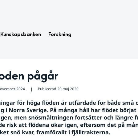
Kunskapsbanken
Forskning
loden pågår
november 2024
Publicerad
29 maj 2020
❘
ningar för höga flöden är utfärdade för både små o
g i Norra Sverige. På många håll har flödet börjat 
gen, men snösmältningen fortsätter och längre fr
de risk att flödena ökar igen, eftersom det på mån
et snö kvar, framförallt i fjälltrakterna.  