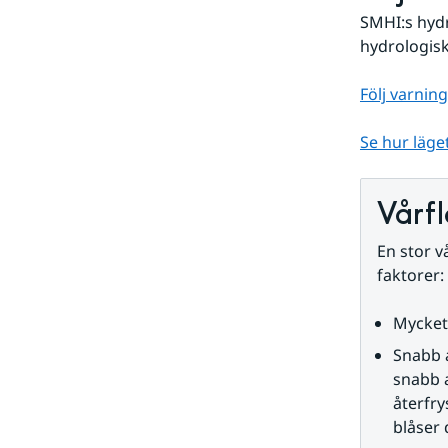
SMHI:s hydr
hydrologisk
Följ varnin
Se hur läge
Vårf
En stor v
faktorer:
Mycket 
Snabb 
snabb a
återfr
blåser 