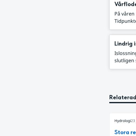
Vårflod
På våren 
Tidpunkte
Lindrig 
Islossnin
slutligen
Relaterad
Hydrologi
23 
Stora r