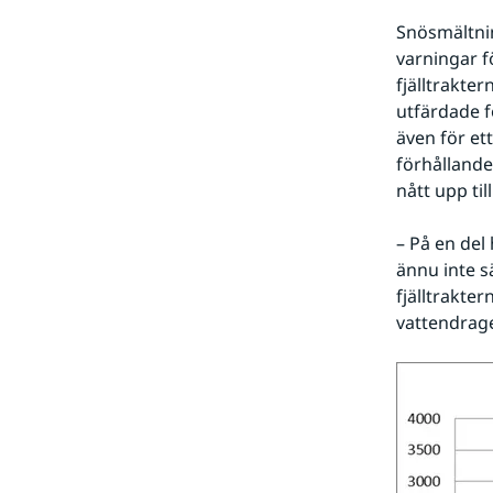
Snösmältnin
varningar f
fjälltrakter
utfärdade f
även för et
förhållande
nått upp til
– På en del 
ännu inte s
fjälltrakter
vattendrage