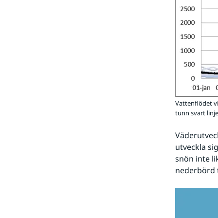
Vattenflödet vi
tunn svart linj
Väderutvec
utveckla si
snön inte l
nederbörd t