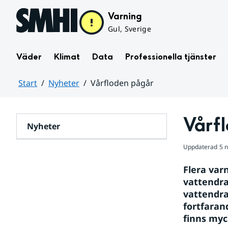
Hoppa till sidans innehåll
Varning
Gul, Sverige
Väder
Klimat
Data
Professionella tjänster
Start
Nyheter
Vårfloden pågår
Huvudinnehåll
Vårf
Nyheter
Uppdaterad
5 
Flera var
vattendra
vattendra
fortfaran
finns myck