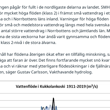
gen pågår för fullt i de nordligaste delarna av landet. SMHI
ör mycket höga flöden (klass 2) i främst små vattendrag i et
na och i Norrbottens läns inland. Varningar för höga flöden (
ör små och medelstora vattendrag längs med hela svenska f
t antal större vattendrag i Norrbottens och Jämtlands län. M
na de sista veckorna har ändå varit gynnsamma och flödena
l klass 2-nivå i de stora älvarna. 
håll har flödena återigen ökat efter en tillfällig minskning, 
äga att faran är över. Det finns fortfarande mycket snö kvar i
na och vi räknar med ytterligare flödesökningar i de fjällnär
n, säger Gustav Carlsson, Vakthavande hydrolog. 