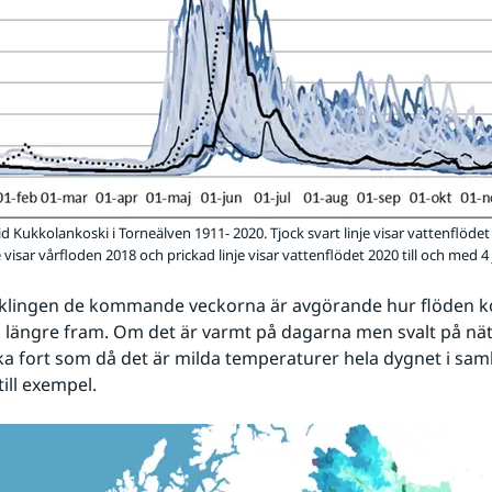
d Kukkolankoski i Torneälven 1911- 2020. Tjock svart linje visar vattenflödet
e visar vårfloden 2018 och prickad linje visar vattenflödet 2020 till och med 4 
klingen de kommande veckorna är avgörande hur flöden k
g längre fram. Om det är varmt på dagarna men svalt på nät
ika fort som då det är milda temperaturer hela dygnet i sa
ill exempel.