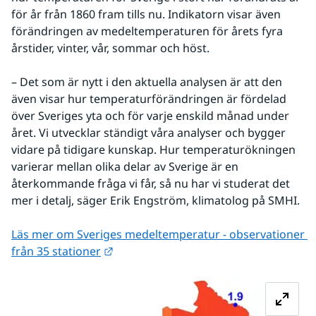
för år från 1860 fram tills nu. Indikatorn visar även 
förändringen av medeltemperaturen för årets fyra 
årstider, vinter, vår, sommar och höst.
– Det som är nytt i den aktuella analysen är att den 
även visar hur temperaturförändringen är fördelad 
över Sveriges yta och för varje enskild månad under 
året. Vi utvecklar ständigt våra analyser och bygger 
vidare på tidigare kunskap. Hur temperaturökningen 
varierar mellan olika delar av Sverige är en 
återkommande fråga vi får, så nu har vi studerat det 
mer i detalj, säger Erik Engström, klimatolog på SMHI.
Läs mer om Sveriges medeltemperatur - observationer 
Länk till annan webbplats.
från 35 stationer
Fö