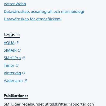
VattenWebb
Datavärdskap, oceanografi och marinbiologi
Datavärdskap för atmosfärkemi
Logga in
Länk till annan webbplats.
AQUA
Länk till annan webbplats.
SIMAIR
Länk till annan webbplats.
SMHI Pro
Länk till annan webbplats.
Timbr
Länk till annan webbplats.
Vinterväg
Länk till annan webbplats.
Väderlarm
Publikationer
SMHI ger regelbundet ut tidskrifter, rapporter och 