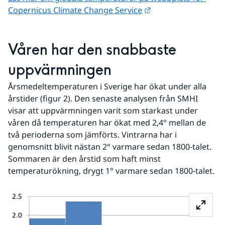
Länk till annan web
Copernicus Climate Change Service
Våren har den snabbaste 
uppvärmningen
Årsmedeltemperaturen i Sverige har ökat under alla 
årstider (figur 2). Den senaste analysen från SMHI 
visar att uppvärmningen varit som starkast under 
våren då temperaturen har ökat med 2,4° mellan de 
två perioderna som jämförts. Vintrarna har i 
genomsnitt blivit nästan 2° varmare sedan 1800-talet. 
Sommaren är den årstid som haft minst 
temperaturökning, drygt 1° varmare sedan 1800-talet.
Fö