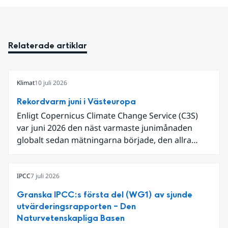
Relaterade artiklar
Klimat
10 juli 2026
Rekordvarm juni i Västeuropa
Enligt Copernicus Climate Change Service (C3S)
var juni 2026 den näst varmaste junimånaden
globalt sedan mätningarna började, den allra
varmaste är juni 2024. Även för Europa i sin helhet
var det den näst varmaste juni och om vi
begränsar oss till Västeuropa var det den allra
IPCC
7 juli 2026
varmaste juni. Detta betingades till stor del av en
Granska IPCC:s första del (WG1) av sjunde
extrem hetta i slutet av månaden. Världshavens
utvärderingsrapporten – Den
ytvattentemperaturer var den högsta som
Naturvetenskapliga Basen
uppmätts för en juni månad, vilket ligger i fas med