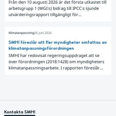
Från den 10 augusti 2026 är det första utkastet till
en framväxande El Niño i Stilla havet.
arbetsgrupp 1 (WGI:s) bidrag till IPCC:s sjunde
utvärderingsrapport tillgängligt för
expertgranskning. Du kan redan nu registrera dig
som expertgranskare!
Klimatanpassning
26 juni 2026
SMHI föreslår att fler myndigheter omfattas av
klimatanpassningsförordningen
SMHI har redovisat regeringsuppdraget att se
över förordningen (2018:1428) om myndigheters
klimatanpassningsarbete. I rapporten föreslår
SMHI flera förändringar för att bredda och stärka
statens arbete med klimatanpassning.
Kontakta SMHI