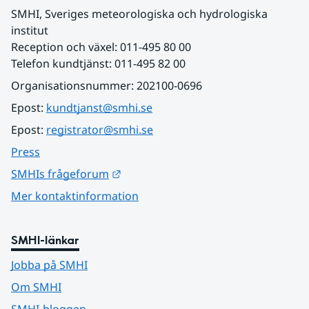
SMHI, Sveriges meteorologiska och hydrologiska 
institut
Reception och växel: 011-495 80 00
Telefon kundtjänst: 011-495 82 00
Organisationsnummer: 202100-0696
Epost: 
kundtjanst@smhi.se
Epost: 
registrator@smhi.se
Press
Länk till annan webbplats.
SMHIs frågeforum
Mer kontaktinformation
SMHI-länkar
Jobba på SMHI
Om SMHI
SMHI-bloggen