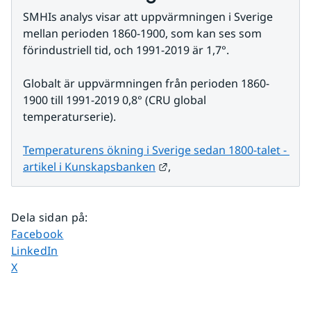
SMHIs analys visar att uppvärmningen i Sverige 
mellan perioden 1860-1900, som kan ses som 
förindustriell tid, och 1991-2019 är 1,7°.
Globalt är uppvärmningen från perioden 1860-
1900 till 1991-2019 0,8° (CRU global 
temperaturserie).
Temperaturens ökning i Sverige sedan 1800-talet - 
Länk till annan webbplats.
artikel i Kunskapsbanken
,
Dela sidan på
:
Dela sidan på
Facebook
Dela sidan på
LinkedIn
Dela sidan på
X