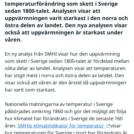
temperaturförändring som skett i Sverige 
sedan 1800-talet. Analysen visar att 
uppvärmningen varit starkast i den norra och 
östra delen av landet. Den nya analysen visar 
också att uppvärmningen är starkast under 
våren.
En ny analys från SMHI visar hur den uppvärmning 
som skett i Sverige sedan 1800-talet är fördelad mellan 
olika delar av landet. Analysen visar att temperaturen 
har stigit mest i norra och östra delen av landet. Den 
visar också att våren är den årstid då uppvärmningen 
har varit som starkast.
Nationella mätningarna av temperatur i Sverige 
påbörjades omkring 1860 och gör det möjligt att följa 
hur klimatet har förändrats i Sverige de senaste 160 
Länk till 
åren. 
SMHIs klimatindikator för temperatur 
visar 
hur temperaturen för Sverige i stort har förändrats år 