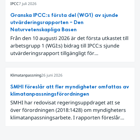
begränsar oss till Västeuropa var det den allra
IPCC
7 juli 2026
varmaste juni. Detta betingades till stor del av en
Granska IPCC:s första del (WG1) av sjunde
extrem hetta i slutet av månaden. Världshavens
utvärderingsrapporten – Den
ytvattentemperaturer var den högsta som
Naturvetenskapliga Basen
uppmätts för en juni månad, vilket ligger i fas med
Från den 10 augusti 2026 är det första utkastet till
en framväxande El Niño i Stilla havet.
arbetsgrupp 1 (WGI:s) bidrag till IPCC:s sjunde
utvärderingsrapport tillgängligt för
expertgranskning. Du kan redan nu registrera dig
som expertgranskare!
Klimatanpassning
26 juni 2026
SMHI föreslår att fler myndigheter omfattas av
klimatanpassningsförordningen
SMHI har redovisat regeringsuppdraget att se
över förordningen (2018:1428) om myndigheters
klimatanpassningsarbete. I rapporten föreslår
SMHI flera förändringar för att bredda och stärka
statens arbete med klimatanpassning.