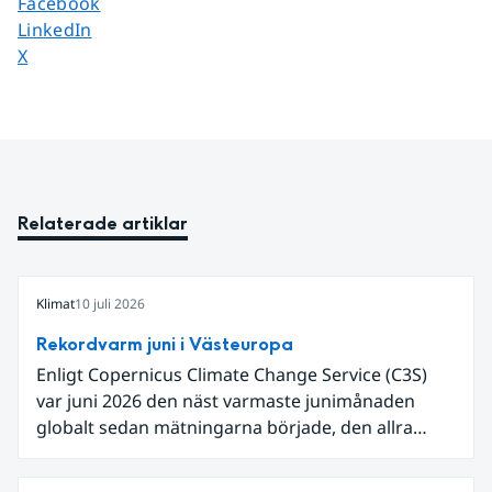
Dela sidan på
Facebook
Dela sidan på
LinkedIn
Dela sidan på
X
Relaterade artiklar
Klimat
10 juli 2026
Rekordvarm juni i Västeuropa
Enligt Copernicus Climate Change Service (C3S)
var juni 2026 den näst varmaste junimånaden
globalt sedan mätningarna började, den allra
varmaste är juni 2024. Även för Europa i sin helhet
var det den näst varmaste juni och om vi