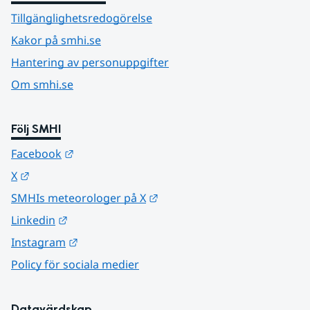
Tillgänglighetsredogörelse
Kakor på smhi.se
Hantering av personuppgifter
Om smhi.se
Följ SMHI
Länk till annan webbplats.
Facebook
Länk till annan webbplats.
X
Länk till annan webbplats.
SMHIs meteorologer på X
Länk till annan webbplats.
Linkedin
Länk till annan webbplats.
Instagram
Policy för sociala medier
Datavärdskap