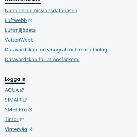
Nationella emissionsdatabasen
Länk till annan webbplats.
Luftwebb
Luftmiljödata
VattenWebb
Datavärdskap, oceanografi och marinbiologi
Datavärdskap för atmosfärkemi
Logga in
Länk till annan webbplats.
AQUA
Länk till annan webbplats.
SIMAIR
Länk till annan webbplats.
SMHI Pro
Länk till annan webbplats.
Timbr
Länk till annan webbplats.
Vinterväg