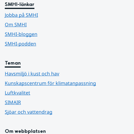
SMHI-länkar
Jobba på SMHI
Om SMHI
SMHI-bloggen
SMHI-podden
Teman
Havsmiljö i kust och hav
Kunskapscentrum för klimatanpassning
Luftkvalitet
SIMAIR
Sjöar och vattendrag
Om webbplatsen