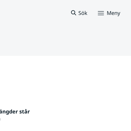
Sök
Meny
ängder står 
 