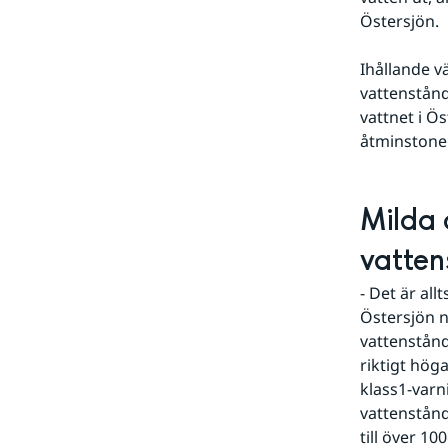
Östersjön.
Ihållande vä
vattenstånd
vattnet i Ös
åtminstone 
Milda 
vatten
- Det är all
Östersjön n
vattenstånd
riktigt höga
klass1-varn
vattenstån
till över 1