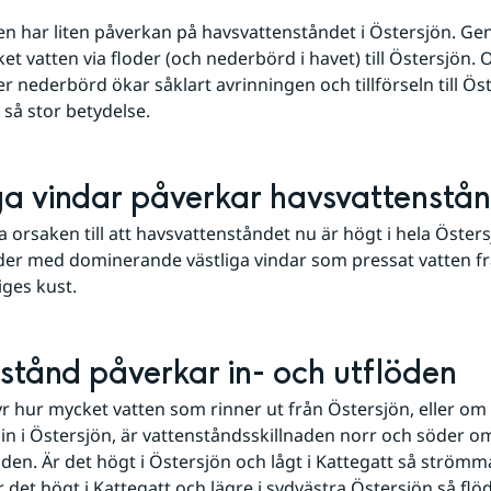
 har liten påverkan på havsvattenståndet i Östersjön. Gene
ket vatten via floder (och nederbörd i havet) till Östersjön. 
nederbörd ökar såklart avrinningen och tillförseln till Ös
 så stor betydelse.
ga vindar påverkar havsvattenstå
 orsaken till att havsvattenståndet nu är högt i hela Östers
der med dominerande västliga vindar som pressat vatten fr
iges kust. 
stånd påverkar in- och utflöden
r hur mycket vatten som rinner ut från Östersjön, eller om de
in i Östersjön, är vattenståndsskillnaden norr och söder o
den. Är det högt i Östersjön och lågt i Kattegatt så strömm
r det högt i Kattegatt och lägre i sydvästra Östersjön så flöda