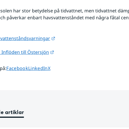
olen har stor betydelse på tidvattnet, men tidvattnet dämpa
ch påverkar enbart havsvattenståndet med några fåtal cen
Länk till annan webbplats.
la vattenståndsvarningar
Länk till annan webbplats.
Inflöden till Östersjön
Dela sidan på
Dela sidan på
Dela sidan på
 på
:
Facebook
LinkedIn
X
e artiklar