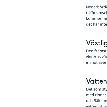
Nederbörden
tillförs myc
kommer mer 
det har inte
Västli
Den främsta
vinterns vä
in mot Sver
Vatten
Det som sty
med rinner 
och Bältsun
vatten ut, ä