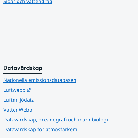
Sjöar och vattendrag
Datavärdskap
Nationella emissionsdatabasen
Länk till annan webbplats.
Luftwebb
Luftmiljödata
VattenWebb
Datavärdskap, oceanografi och marinbiologi
Datavärdskap för atmosfärkemi