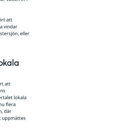
rt att 
a vindar 
tersjön, eller 
kala 
t att 
ns 
talet lokala 
u flera 
, där 
 uppmättes 