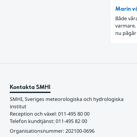
Marin vä
Både våra
varmare. 
nu pågår 
till exe
Knolls gr
mäter ha
leda till
invasiva a
Kontakta SMHI
SMHI, Sveriges meteorologiska och hydrologiska 
institut
Reception och växel: 011-495 80 00
Telefon kundtjänst: 011-495 82 00
Organisationsnummer: 202100-0696