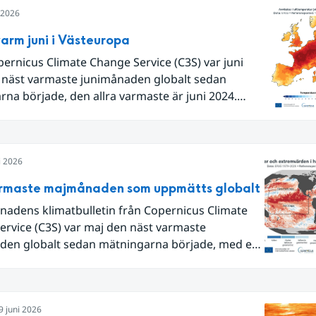
i 2026
arm juni i Västeuropa
pernicus Climate Change Service (C3S) var juni
 näst varmaste junimånaden globalt sedan
na började, den allra varmaste är juni 2024.
Europa i sin helhet var det den näst varmaste juni
 begränsar oss till Västeuropa var det den allra
juni. Detta betingades till stor del av en extrem
i 2026
lutet av månaden. Världshavens
temperaturer var den högsta som uppmätts för
rmaste majmånaden som uppmätts globalt
ånad, vilket ligger i fas med en framväxande El
nadens klimatbulletin från Copernicus Climate
lla havet.
ervice (C3S) var maj den näst varmaste
en globalt sedan mätningarna började, med en
värmebölja i västra Europa. Även världshaven var
 varma – havsytetemperaturerna var de näst
om noterats för en majmånad, med extremt höga
9 juni 2026
rer i tropiska Stilla havet.