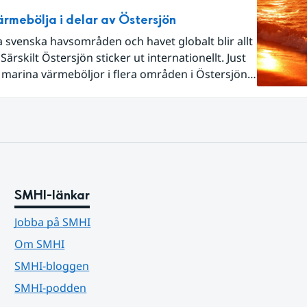
rmebölja i delar av Östersjön
 svenska havsområden och havet globalt blir allt
Särskilt Östersjön sticker ut internationellt. Just
marina värmeböljor i flera områden i Östersjön,
mpel vid Huvudskär (utanför Nynäshamn) och
und (mellan Västervik och Gotland) där SMHI
vsvärme. Marina värmeböljor kan bland annat
 ökad risk för algblomning och ökad spridning av
rter.
SMHI-länkar
Jobba på SMHI
Om SMHI
SMHI-bloggen
SMHI-podden