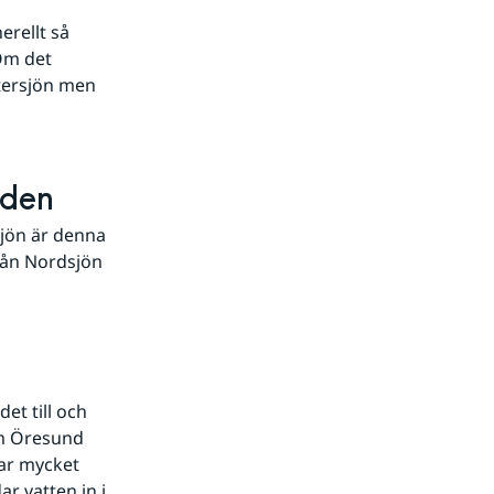
rellt så 
Om det 
tersjön men 
nden
jön är denna 
ån Nordsjön 
t till och 
m Öresund 
ar mycket 
r vatten in i 