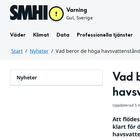
Hoppa till sidans innehåll
Varning
Gul, Sverige
Väder
Klimat
Data
Professionella tjänster
Start
Nyheter
Vad beror de höga havsvattenstån
Huvudinnehåll
Vad b
Nyheter
havs
Uppdaterad
5 
Att flöde
klart för
havsvatte