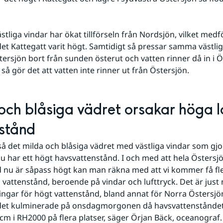
stliga vindar har ökat tillförseln från Nordsjön, vilket medfö
et Kattegatt varit högt. Samtidigt så pressar samma västlig
tersjön bort från sunden österut och vatten rinner då in i Ös
så gör det att vatten inte rinner ut från Östersjön.
och blåsiga vädret orsakar höga lo
stånd
tså det milda och blåsiga vädret med västliga vindar som gjor
u har ett högt havsvattenstånd. I och med att hela Östersjö
 nu är såpass högt kan man räkna med att vi kommer få fler
 vattenstånd, beroende på vindar och lufttryck. Det är just n
ingar för högt vattenstånd, bland annat för Norra Östersjön
det kulminerade på onsdagmorgonen då havsvattenståndet
00cm i RH2000 på flera platser, säger Örjan Bäck, oceanograf.