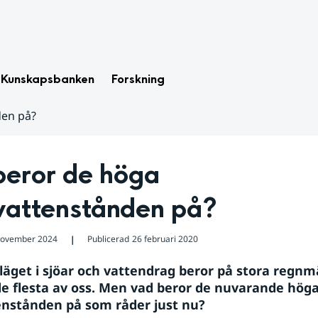
Kunskapsbanken
Forskning
den på?
eror de höga 
vattenstånden på?
november 2024
Publicerad
26 februari 2020
❘
släget i sjöar och vattendrag beror på stora regnm
 de flesta av oss. Men vad beror de nuvarande höga
nstånden på som råder just nu?