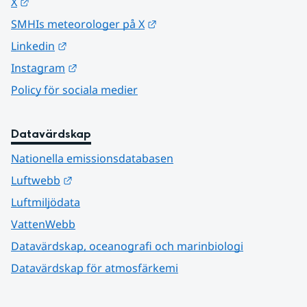
Länk till annan webbplats.
X
Länk till annan webbplats.
SMHIs meteorologer på X
Länk till annan webbplats.
Linkedin
Länk till annan webbplats.
Instagram
Policy för sociala medier
Datavärdskap
Nationella emissionsdatabasen
Länk till annan webbplats.
Luftwebb
Luftmiljödata
VattenWebb
Datavärdskap, oceanografi och marinbiologi
Datavärdskap för atmosfärkemi