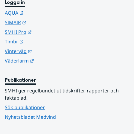
Logga in
Länk till annan webbplats.
AQUA
Länk till annan webbplats.
SIMAIR
Länk till annan webbplats.
SMHI Pro
Länk till annan webbplats.
Timbr
Länk till annan webbplats.
Vinterväg
Länk till annan webbplats.
Väderlarm
Publikationer
SMHI ger regelbundet ut tidskrifter, rapporter och 
faktablad.
Sök publikationer
Nyhetsbladet Medvind