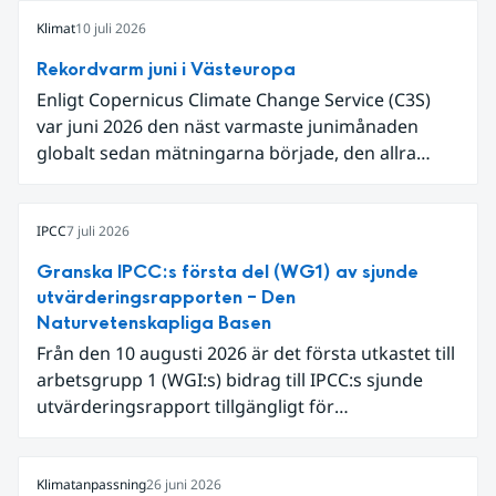
Klimat
10 juli 2026
Rekordvarm juni i Västeuropa
Enligt Copernicus Climate Change Service (C3S)
var juni 2026 den näst varmaste junimånaden
globalt sedan mätningarna började, den allra
varmaste är juni 2024. Även för Europa i sin helhet
var det den näst varmaste juni och om vi
begränsar oss till Västeuropa var det den allra
IPCC
7 juli 2026
varmaste juni. Detta betingades till stor del av en
Granska IPCC:s första del (WG1) av sjunde
extrem hetta i slutet av månaden. Världshavens
utvärderingsrapporten – Den
ytvattentemperaturer var den högsta som
Naturvetenskapliga Basen
uppmätts för en juni månad, vilket ligger i fas med
Från den 10 augusti 2026 är det första utkastet till
en framväxande El Niño i Stilla havet.
arbetsgrupp 1 (WGI:s) bidrag till IPCC:s sjunde
utvärderingsrapport tillgängligt för
expertgranskning. Du kan redan nu registrera dig
som expertgranskare!
Klimatanpassning
26 juni 2026