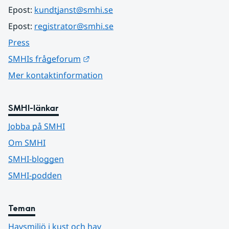
Epost: 
kundtjanst@smhi.se
Epost: 
registrator@smhi.se
Press
Länk till annan webbplats.
SMHIs frågeforum
Mer kontaktinformation
SMHI-länkar
Jobba på SMHI
Om SMHI
SMHI-bloggen
SMHI-podden
Teman
Havsmiljö i kust och hav