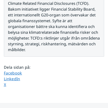
Climate Related Financial Disclosures (TCFD). 
Bakom initiativet ligger Financial Stability Board, 
ett internationellt G20-organ som övervakar det 
globala finanssystemet. Syfte är att 
organisationer bättre ska kunna identifiera och 
belysa sina klimatrelaterade finansiella risker och 
möjligheter. TCFD:s riktlinjer utgår ifrån områdena 
styrning, strategi, riskhantering, mätvärden och 
målbilder.
Dela sidan på
:
Dela sidan på
Facebook
Dela sidan på
LinkedIn
Dela sidan på
X