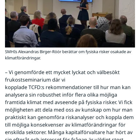
SMHIs Alexandras Birger-Röör berättar om fysiska risker osakade av
klimatförändringar.
– Vi genomförde ett mycket lyckat och välbesökt 
frukostseminarium där vi 
kopplade TCFD:s rekommendationer till hur man kan 
analysera sin robusthet inför flera olika möjliga 
framtida klimat med avseende på fysiska risker. Vi fick 
möjligheten att dela med oss av kunskap om hur man 
praktiskt kan genomföra riskanalyser och koppla dem 
till möjliga konsekvenser av klimatförändringar för 
enskilda sektorer. Många kapitalförvaltare har hört av 
sig efteråt och intresset för frågan är väldigt stort, 