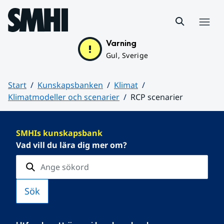
Hoppa till sidans innehåll
Meny
Varning
Gul, Sverige
Start
Kunskapsbanken
Klimat
Klimatmodeller och scenarier
RCP scenarier
Huvudinnehåll
SMHIs kunskapsbank
Vad vill du lära dig mer om?