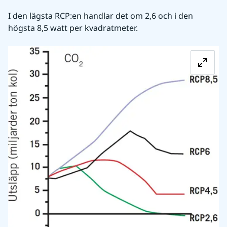
I den lägsta RCP:en handlar det om 2,6 och i den 
högsta 8,5 watt per kvadratmeter. 
Fö