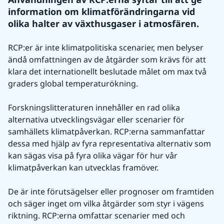
information om klimatförändringarna vid 
olika halter av växthusgaser i atmosfären.
RCP:er är inte klimatpolitiska scenarier, men belyser 
ändå omfattningen av de åtgärder som krävs för att 
klara det internationellt beslutade målet om max två 
graders global temperaturökning.
Forskningslitteraturen innehåller en rad olika 
alternativa utvecklingsvägar eller scenarier för 
samhällets klimatpåverkan. RCP:erna sammanfattar 
dessa med hjälp av fyra representativa alternativ som 
kan sägas visa på fyra olika vägar för hur vår 
klimatpåverkan kan utvecklas framöver.
De är inte förutsägelser eller prognoser om framtiden 
och säger inget om vilka åtgärder som styr i vägens 
riktning. RCP:erna omfattar scenarier med och 