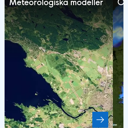
Meteorologiska modeller
Oc