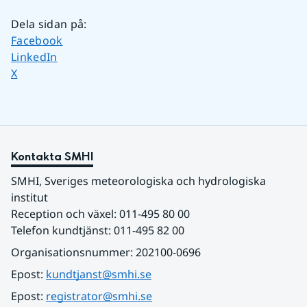
Dela sidan på
:
Dela sidan på
Facebook
Dela sidan på
LinkedIn
Dela sidan på
X
Kontakta SMHI
SMHI, Sveriges meteorologiska och hydrologiska 
institut
Reception och växel: 011-495 80 00
Telefon kundtjänst: 011-495 82 00
Organisationsnummer: 202100-0696
Epost: 
kundtjanst@smhi.se
Epost: 
registrator@smhi.se