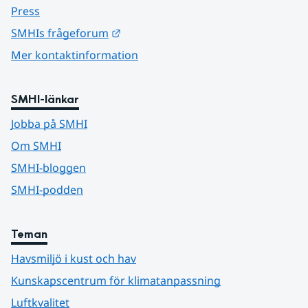
Press
Länk till annan webbplats.
SMHIs frågeforum
Mer kontaktinformation
SMHI-länkar
Jobba på SMHI
Om SMHI
SMHI-bloggen
SMHI-podden
Teman
Havsmiljö i kust och hav
Kunskapscentrum för klimatanpassning
Luftkvalitet