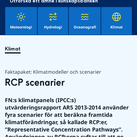
Utforska ett ämne i kunskapsbanken
Meteorologi
Hydrologi
Oceanografi
Klimat
Klimat
Faktapaket: Klimatmodeller och scenarier
RCP scenarier
FN:s klimatpanels (IPCC:s) 
utvärderingsrapport AR5 2013-2014 använder 
fyra scenarier för att beräkna framtida 
klimatförändringar, så kallade RCP:er, 
”Representative Concentration Pathways”. 
Användningen av RCP:erna syftar till att ge 