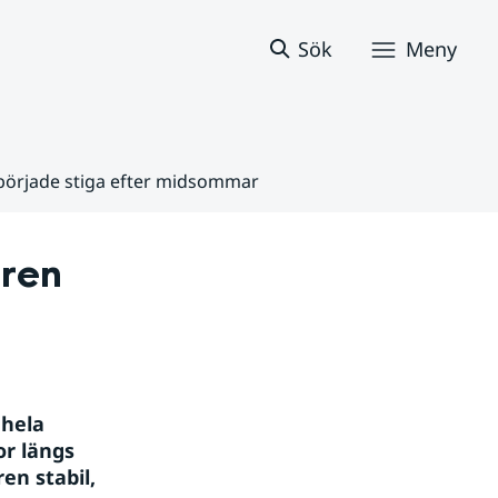
Sök
Meny
 började stiga efter midsommar
ren 
hela 
r längs 
n stabil, 