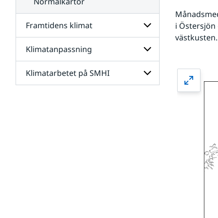
Normalkartor
Månadsmedel
Framtidens klimat
i Östersjön
västkusten.
Klimatanpassning
Undersidor
för
Framtidens
Klimatarbetet på SMHI
Undersidor
klimat
för
Klimatanpassning
Undersidor
för
Klimatarbetet
på
SMHI