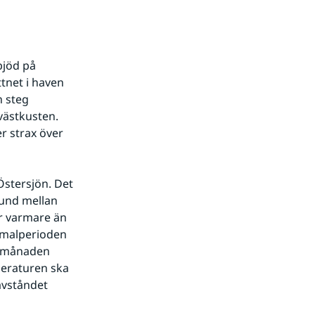
jöd på 
net i haven 
 steg 
ästkusten. 
r strax över 
stersjön. Det 
rund mellan 
 varmare än 
malperioden 
v månaden 
peraturen ska 
vståndet 