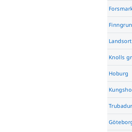
Forsmar
Finngru
Landsort
Knolls g
Hoburg
Kungsho
Trubadu
Götebor