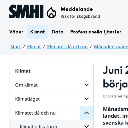
Hoppa till sidans innehåll
Meddelande
Risk för skogsbrand
Väder
Klimat
Data
Professionella tjänster
Start
Klimat
Klimatet då och nu
Månadens väder
Huvudinnehåll
Juni 
Klimat
nu
och
börj
då
Om klimat
Klimatet
för
Uppdaterad
7 j
Undersidor
Klimatläget
Undersidor
Sverige
för
i
Månadsmed
Om
Klimatet då och nu
vatten
Undersidor
klimat
landet, i
och
för
svenska k
väder
Klimatläget
Klimatindikatorer