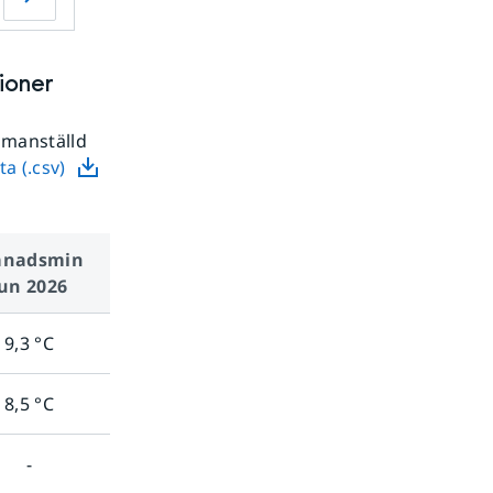
ioner
mmanställd
a (.csv)
nads­min
jun 2026
9,3
°C
8,5
°C
-