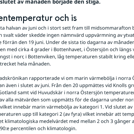
lutet av månaden började den stiga.
entemperatur och is
ta halvan av juni och i stort sett fram till midsommarafton b
h svalt väder skedde ingen nämnvärd uppvärmning av ytvatt
e förrän den 19 juni. Under de sista tio dagarna av månaden
n med cirka 4 grader i Bottenhavet, i Östersjön och längs v
ngst i norr, i Bottenviken, låg temperaturen stabilt kring elle
strecket hela månaden.
adskrönikan rapporterade vi om marin värmebölja i norra Ö
an även i slutet av juni. Från den 20 uppmättes vid Knolls g
otland samt vid Huvudskär i norra Östersjön temperaturer
 av alla mätvärden som uppmätts för de dagarna under nor
vilket innebär marin värmebölja av kategori 1. Vid slutet a
raturen upp till kategori 2 (av fyra) vilket innebär att tem
et klimatologiska medelvärdet med mellan 2 och 3 gånger a
90:e percentilen och klimatologin.