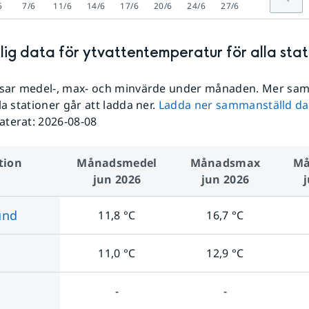
6
7/6
11/6
14/6
17/6
20/6
24/6
27/6
lig data för ytvattentemperatur för alla stat
visar medel-, max- och minvärde under månaden. Mer sa
la stationer går att ladda ner.
Ladda ner sammanställd dat
aterat:
2026-08-08
tion
Månads­medel
Månads­max
Må
jun 2026
jun 2026
und
11,8
°C
16,7
°C
11,0
°C
12,9
°C
-
-