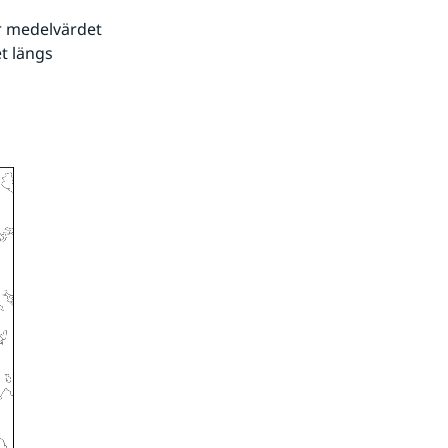
 medelvärdet 
t längs 