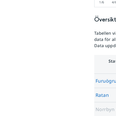
1/6
4/
Översikt
Tabellen 
data för al
Data uppd
Sta
Furuögr
Ratan
Norrbyn