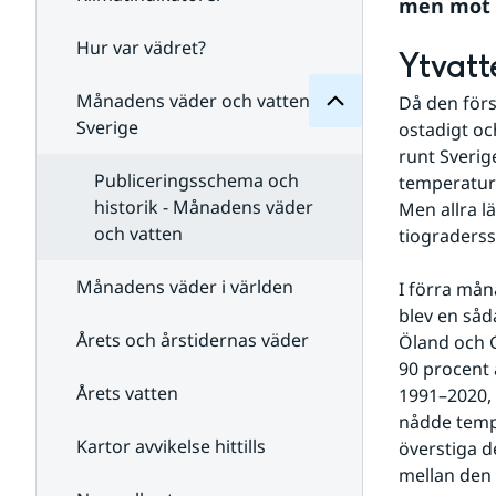
Månadens
men mot s
för
Undersidor
Hur var vädret?
Undersidor
Ytvatt
för
Klimatindikatorer
Månadens väder och vatten i
Då den förs
Sverige
ostadigt oc
runt Sverig
Publiceringsschema och
temperature
historik - Månadens väder
Men allra lä
och vatten
tiograders
Månadens väder i världen
I förra mån
blev en såd
Årets och årstidernas väder
Öland och G
90 procent
Årets vatten
1991–2020, 
nådde tempe
Kartor avvikelse hittills
överstiga d
mellan den 