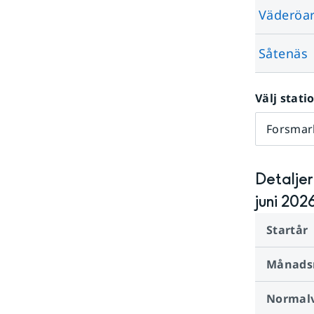
Väderöa
Såtenäs
Välj stati
Forsmar
Detalje
juni 202
Startår
Månads
Normalv