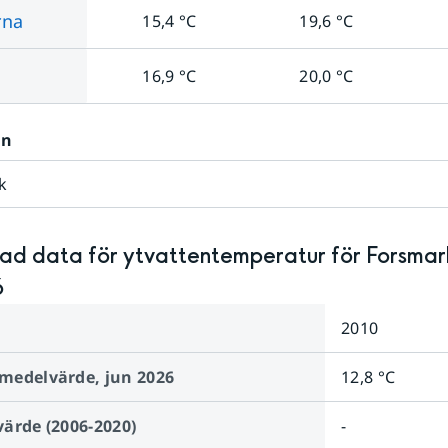
rna
15,4
°C
19,6
°C
16,9
°C
20,0
°C
on
k
rad data för ytvattentemperatur för
Forsmar
6
2010
medelvärde,
jun 2026
12,8 °C
ärde (2006-2020)
-