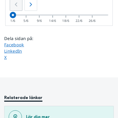
1/6
5/6
9/6
14/6
18/6
22/6
26/6
Dela sidan på
:
Dela sidan på
Facebook
Dela sidan på
LinkedIn
Dela sidan på
X
Relaterade länkar
Lär dig mer