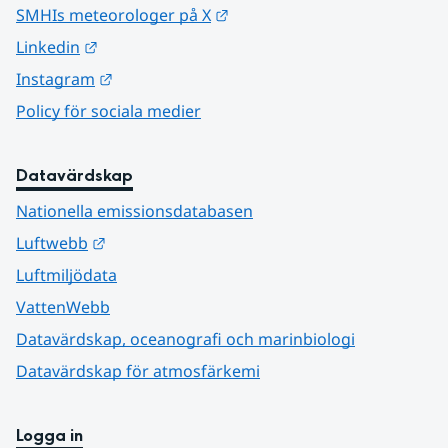
Länk till annan webbplats.
SMHIs meteorologer på X
Länk till annan webbplats.
Linkedin
Länk till annan webbplats.
Instagram
Policy för sociala medier
Datavärdskap
Nationella emissionsdatabasen
Länk till annan webbplats.
Luftwebb
Luftmiljödata
VattenWebb
Datavärdskap, oceanografi och marinbiologi
Datavärdskap för atmosfärkemi
Logga in