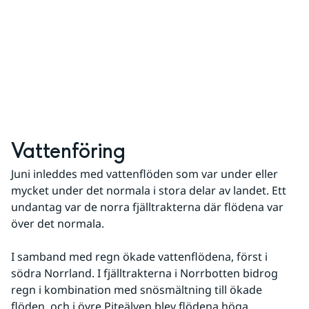
Vattenföring
Juni inleddes med vattenflöden som var under eller 
mycket under det normala i stora delar av landet. Ett 
undantag var de norra fjälltrakterna där flödena var 
över det normala.
I samband med regn ökade vattenflödena, först i 
södra Norrland. I fjälltrakterna i Norrbotten bidrog 
regn i kombination med snösmältning till ökade 
flöden, och i övre Piteälven blev flödena höga.