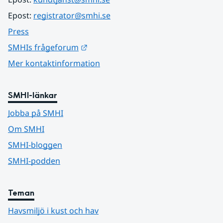
Epost: 
registrator@smhi.se
Press
Länk till annan webbplats.
SMHIs frågeforum
Mer kontaktinformation
SMHI-länkar
Jobba på SMHI
Om SMHI
SMHI-bloggen
SMHI-podden
Teman
Havsmiljö i kust och hav