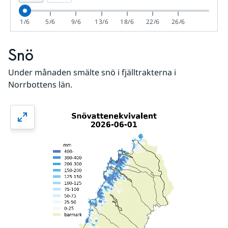
1/6
5/6
9/6
13/6
18/6
22/6
26/6
Snö
Under månaden smälte snö i fjälltrakterna i 
Norrbottens län.