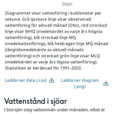
Diagrammet visar vattenföring i kubikmeter per
sekund. Grå tjockare linje visar observerad
vattenföring för aktuell månad (Obs), röd streckad
linje visar MHQ (medelvärdet av varje års högsta
vattenföring), blå streckad linje MQ
(medelvattenföring), blå heldragen linje MQ-månad
(långtidsmedelvärde av aktuell månads
vattenföring) och streckad grön linje visar MLQ
(medelvärdet av varje års lägsta vattenföring).
Statistiken är beräknad för 1991-2020.
Ladda ner data (.csv)
Ladda ner diagram
(.png)
Vattenstånd i sjöar
I Storsjön steg vattennivån under månaden, vilket är 