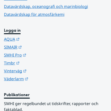
Datavärdskap, oceanografi och marinbiologi
Datavärdskap för atmosfärkemi
Logga in
Länk till annan webbplats.
AQUA
Länk till annan webbplats.
SIMAIR
Länk till annan webbplats.
SMHI Pro
Länk till annan webbplats.
Timbr
Länk till annan webbplats.
Vinterväg
Länk till annan webbplats.
Väderlarm
Publikationer
SMHI ger regelbundet ut tidskrifter, rapporter och 
faktablad.