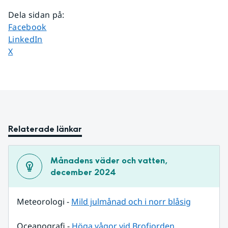
Dela sidan på
:
Dela sidan på
Facebook
Dela sidan på
LinkedIn
Dela sidan på
X
Relaterade länkar
Månadens väder och vatten, 
december 2024
Meteorologi - 
Mild julmånad och i norr blåsig
Oceanografi - 
Höga vågor vid Brofjorden