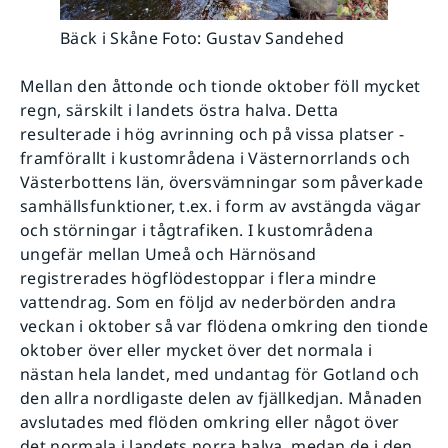
Bäck i Skåne Foto: Gustav Sandehed
Mellan den åttonde och tionde oktober föll mycket
regn, särskilt i landets östra halva. Detta
resulterade i hög avrinning och på vissa platser -
framförallt i kustområdena i Västernorrlands och
Västerbottens län, översvämningar som påverkade
samhällsfunktioner, t.ex. i form av avstängda vägar
och störningar i tågtrafiken. I kustområdena
ungefär mellan Umeå och Härnösand
registrerades högflödestoppar i flera mindre
vattendrag. Som en följd av nederbörden andra
veckan i oktober så var flödena omkring den tionde
oktober över eller mycket över det normala i
nästan hela landet, med undantag för Gotland och
den allra nordligaste delen av fjällkedjan. Månaden
avslutades med flöden omkring eller något över
det normala i landets norra halva, medan de i den