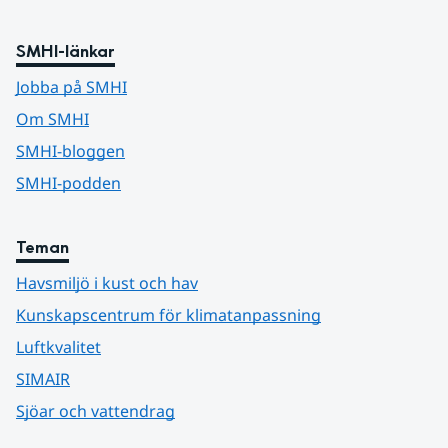
SMHI-länkar
Jobba på SMHI
Om SMHI
SMHI-bloggen
SMHI-podden
Teman
Havsmiljö i kust och hav
Kunskapscentrum för klimatanpassning
Luftkvalitet
SIMAIR
Sjöar och vattendrag