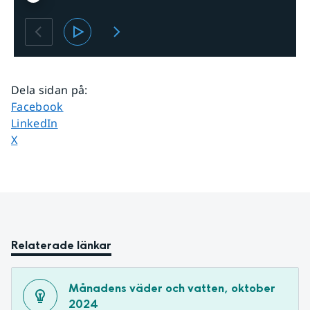
Dela sidan på
:
Dela sidan på
Facebook
Dela sidan på
LinkedIn
Dela sidan på
X
Relaterade länkar
Månadens väder och vatten, oktober 
2024