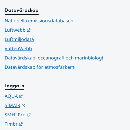
Datavärdskap
Nationella emissionsdatabasen
Länk till annan webbplats.
Luftwebb
Luftmiljödata
VattenWebb
Datavärdskap, oceanografi och marinbiologi
Datavärdskap för atmosfärkemi
Logga in
Länk till annan webbplats.
AQUA
Länk till annan webbplats.
SIMAIR
Länk till annan webbplats.
SMHI Pro
Länk till annan webbplats.
Timbr