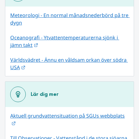
Meteorologi - En normal månadsnederbörd på tre 
dygn
Oceanografi - Ytvattentemperaturerna sjönk i 
Länk till annan webbplats.
jämn takt
Världsvädret - Ännu en våldsam orkan över södra 
Länk till annan webbplats.
USA
Lär dig mer
Aktuell grundvattensituation på SGUs webbplats
Länk till annan webbplats.
Till Observationer - Vattenstånd i de stora sjöarna