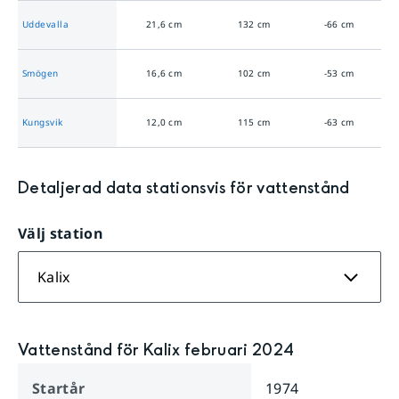
Uddevalla
21,6
cm
132
cm
-66
cm
Smögen
16,6
cm
102
cm
-53
cm
Kungsvik
12,0
cm
115
cm
-63
cm
Detaljerad data stationsvis för
vattenstånd
Välj station
Kalix
Vattenstånd för Kalix februari 2024
Startår
1974