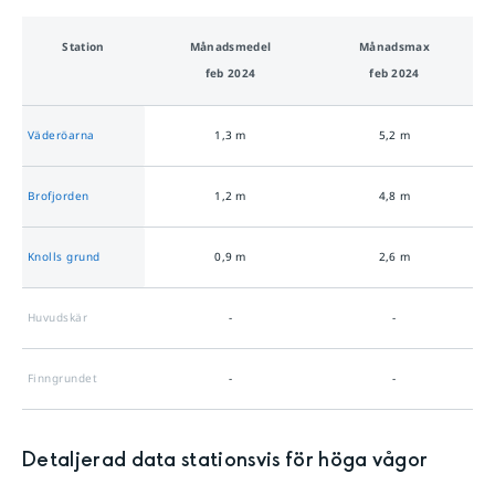
Station
Månads­medel
Månads­max
feb 2024
feb 2024
Väderöarna
1,3
m
5,2
m
Brofjorden
1,2
m
4,8
m
Knolls grund
0,9
m
2,6
m
Huvudskär
-
-
Finngrundet
-
-
Detaljerad data stationsvis för
höga vågor