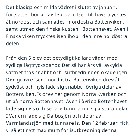
Det blåsiga och milda vädret i slutet av januari,
fortsatte i början av februari. Isen till havs trycktes
åt nordost och samlades i nordöstra Bottenviken,
samt utmed den finska kusten i Bottenhavet. Även i
Finska viken trycktes isen ihop i den inre nordöstra
delen.
Från den 5 blev det betydligt kallare väder med
sydliga lågtrycksbanor. Det så här års väl avkylda
vattnet frös snabbt och isutbredningen ökade igen.
Den grövre isen i nordöstra Bottenviken drev åt
sydväst och nyis lade sig snabbt i övriga delar av
Bottenviken. Is drev ner genom Norra Kvarken och
ut på norra Bottenhavet. Även i övriga Bottenhavet
lade sig nyis och senare tunn jämn is på stora delar.
I Vänern lade sig Dalbosjön och delar av
Värmlandssjön med tunnare is. Den 12 februari fick
vi så ett nytt maximum för isutbredning denna