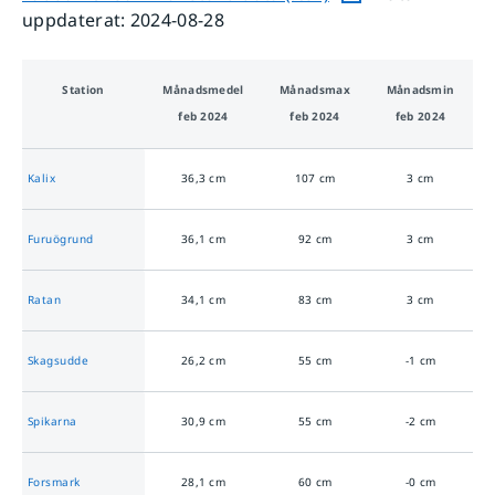
uppdaterat:
2024-08-28
Station
Månads­medel
Månads­max
Månads­min
feb 2024
feb 2024
feb 2024
Kalix
36,3
cm
107
cm
3
cm
Furuögrund
36,1
cm
92
cm
3
cm
Ratan
34,1
cm
83
cm
3
cm
Skagsudde
26,2
cm
55
cm
-1
cm
Spikarna
30,9
cm
55
cm
-2
cm
Forsmark
28,1
cm
60
cm
-0
cm