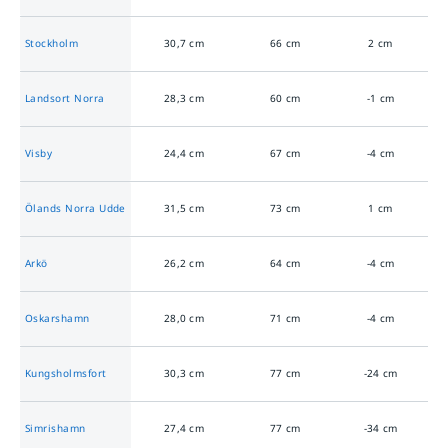
Stockholm
30,7
cm
66
cm
2
cm
Landsort Norra
28,3
cm
60
cm
-1
cm
Visby
24,4
cm
67
cm
-4
cm
Ölands Norra Udde
31,5
cm
73
cm
1
cm
Arkö
26,2
cm
64
cm
-4
cm
Oskarshamn
28,0
cm
71
cm
-4
cm
Kungsholmsfort
30,3
cm
77
cm
-24
cm
Simrishamn
27,4
cm
77
cm
-34
cm