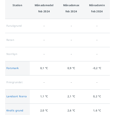
Station
Månads­medel
Månads­max
Månads­min
feb 2024
feb 2024
feb 2024
Furuögrund
-
-
-
Ratan
-
-
-
Norrbyn
-
-
-
Forsmark
0,1
°C
0,9
°C
-0,2
°C
Finngrundet
-
-
-
Landsort Norra
1,1
°C
2,1
°C
0,2
°C
Knolls grund
2,0
°C
2,6
°C
1,6
°C