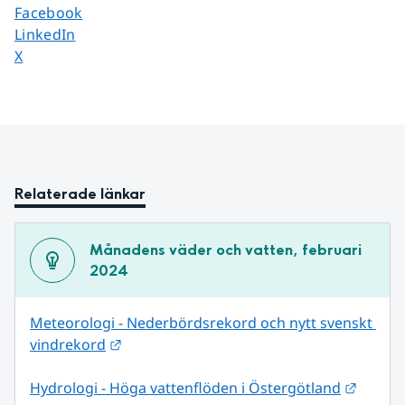
Dela sidan på
Facebook
Dela sidan på
LinkedIn
Dela sidan på
X
Relaterade länkar
Månadens väder och vatten, februari 
2024
Meteorologi - Nederbördsrekord och nytt svenskt 
Länk till annan webbplats.
vindrekord
Länk ti
Hydrologi - Höga vattenflöden i Östergötland