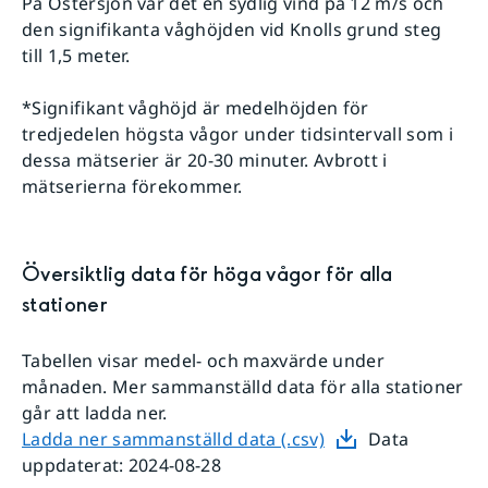
På Östersjön var det en sydlig vind på 12 m/s och
den signifikanta våghöjden vid Knolls grund steg
till 1,5 meter.
*Signifikant våghöjd är medelhöjden för
tredjedelen högsta vågor under tidsintervall som i
dessa mätserier är 20-30 minuter. Avbrott i
mätserierna förekommer.
Översiktlig data för
höga vågor
för alla
stationer
Tabellen visar
medel- och maxvärde
under
månaden. Mer sammanställd data för alla stationer
går att ladda ner.
Ladda ner sammanställd data (.csv)
Data
uppdaterat:
2024-08-28