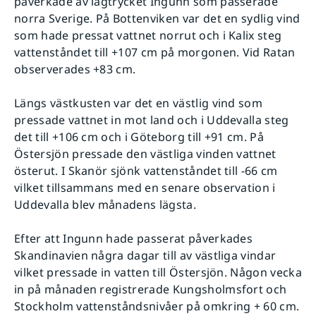
påverkade av lågtrycket Ingunn som passerade
norra Sverige. På Bottenviken var det en sydlig vind
som hade pressat vattnet norrut och i Kalix steg
vattenståndet till +107 cm på morgonen. Vid Ratan
observerades +83 cm.
Längs västkusten var det en västlig vind som
pressade vattnet in mot land och i Uddevalla steg
det till +106 cm och i Göteborg till +91 cm. På
Östersjön pressade den västliga vinden vattnet
österut. I Skanör sjönk vattenståndet till -66 cm
vilket tillsammans med en senare observation i
Uddevalla blev månadens lägsta.
Efter att Ingunn hade passerat påverkades
Skandinavien några dagar till av västliga vindar
vilket pressade in vatten till Östersjön. Någon vecka
in på månaden registrerade Kungsholmsfort och
Stockholm vattenståndsnivåer på omkring + 60 cm.