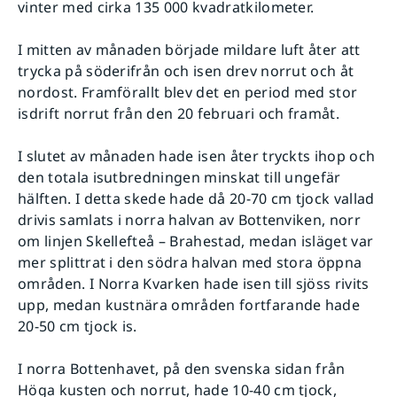
vinter med cirka 135 000 kvadratkilometer.
I mitten av månaden började mildare luft åter att
trycka på söderifrån och isen drev norrut och åt
nordost. Framförallt blev det en period med stor
isdrift norrut från den 20 februari och framåt.
I slutet av månaden hade isen åter tryckts ihop och
den totala isutbredningen minskat till ungefär
hälften. I detta skede hade då 20-70 cm tjock vallad
drivis samlats i norra halvan av Bottenviken, norr
om linjen Skellefteå – Brahestad, medan isläget var
mer splittrat i den södra halvan med stora öppna
områden. I Norra Kvarken hade isen till sjöss rivits
upp, medan kustnära områden fortfarande hade
20-50 cm tjock is.
I norra Bottenhavet, på den svenska sidan från
Höga kusten och norrut, hade 10-40 cm tjock,