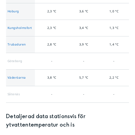
Hoburg
2,3
°C
3,6
°C
1,0
°C
Kungsholmsfort
2,3
°C
3,4
°C
1,3
°C
Trubaduren
2,8
°C
3,9
°C
1,4
°C
Göteborg
-
-
-
Väderöarna
3,8
°C
5,7
°C
2,2
°C
Såtenäs
-
-
-
Detaljerad data stationsvis för
ytvattentemperatur och is