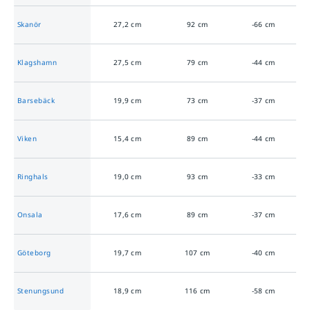
Skanör
27,2
cm
92
cm
-66
cm
Klagshamn
27,5
cm
79
cm
-44
cm
Barsebäck
19,9
cm
73
cm
-37
cm
Viken
15,4
cm
89
cm
-44
cm
Ringhals
19,0
cm
93
cm
-33
cm
Onsala
17,6
cm
89
cm
-37
cm
Göteborg
19,7
cm
107
cm
-40
cm
Stenungsund
18,9
cm
116
cm
-58
cm