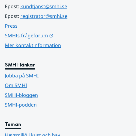
Epost: 
kundtjanst@smhi.se
Epost: 
registrator@smhi.se
Press
Länk till annan webbplats.
SMHIs frågeforum
Mer kontaktinformation
SMHI-länkar
Jobba på SMHI
Om SMHI
SMHI-bloggen
SMHI-podden
Teman
Havsmiljö i kust och hav