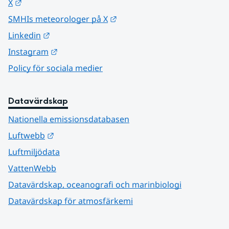
Länk till annan webbplats.
X
Länk till annan webbplats.
SMHIs meteorologer på X
Länk till annan webbplats.
Linkedin
Länk till annan webbplats.
Instagram
Policy för sociala medier
Datavärdskap
Nationella emissionsdatabasen
Länk till annan webbplats.
Luftwebb
Luftmiljödata
VattenWebb
Datavärdskap, oceanografi och marinbiologi
Datavärdskap för atmosfärkemi