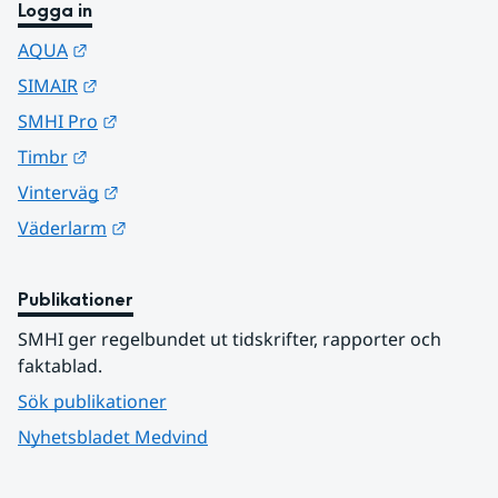
Logga in
Länk till annan webbplats.
AQUA
Länk till annan webbplats.
SIMAIR
Länk till annan webbplats.
SMHI Pro
Länk till annan webbplats.
Timbr
Länk till annan webbplats.
Vinterväg
Länk till annan webbplats.
Väderlarm
Publikationer
SMHI ger regelbundet ut tidskrifter, rapporter och 
faktablad.
Sök publikationer
Nyhetsbladet Medvind