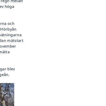
 regn mellan
lev höga
arna och
i Hörbyån
mätningarna
edan mätstart
 november
mätta
gar blev
geån.