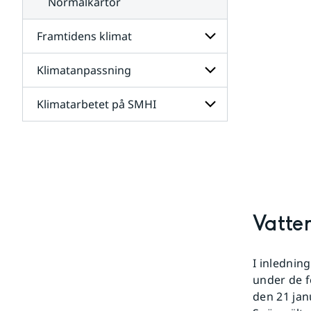
Normalkartor
Framtidens klimat
Klimatanpassning
Undersidor
för
Framtidens
Klimatarbetet på SMHI
Undersidor
klimat
för
Klimatanpassning
Undersidor
för
Klimatarbetet
på
SMHI
Vatte
I inlednin
under de f
den 21 jan