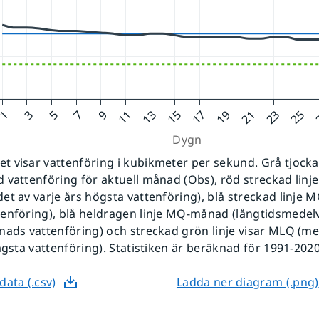
 visar vattenföring i kubikmeter per sekund. Grå tjockare
 vattenföring för aktuell månad (Obs), röd streckad linj
et av varje års högsta vattenföring), blå streckad linje 
enföring), blå heldragen linje MQ-månad (långtidsmedel
nads vattenföring) och streckad grön linje visar MLQ (m
lägsta vattenföring). Statistiken är beräknad för 1991-2020
data (.csv)
Ladda ner diagram (.png)