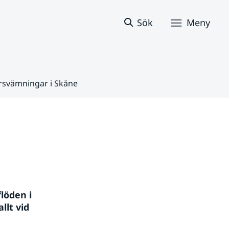
Sök
Meny
ersvämningar i Skåne
öden i 
lt vid 