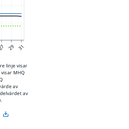
 linje visar
e visar MHQ
MQ
värde av
edelvärdet av
.