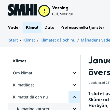
Hoppa till sidans innehåll
Varning
Gul, Sverige
Väder
Klimat
Data
Professionella tjänster
Start
Klimat
Klimatet då och nu
Månadens väder
Huvudinnehåll
Janua
Klimat
nu
och
över
då
Om klimat
Klimatet
för
Uppdaterad
28
Undersidor
Klimatläget
Undersidor
Sverige
för
i
I slutet 
Om
Klimatet då och nu
vatten
Undersidor
klimat
Skåne och
och
för
Hörbyån, 
väder
Klimatläget
Klimatindikatorer