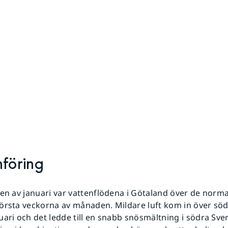
nföring
gen av januari var vattenflödena i Götaland över de norm
örsta veckorna av månaden. Mildare luft kom in över söd
uari och det ledde till en snabb snösmältning i södra Sver