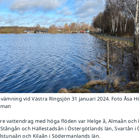
vämning vid Västra Ringsjön 31 januari 2024. Foto Åsa 
kman
re vattendrag med höga flöden var Helge å, Almaån och 
 Stångån och Hällestadsån i Östergötlands län, Svartån i
ilstunaån och Kilaån i Södermanlands län.