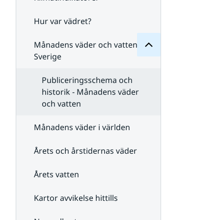
Månadens
för
Undersidor
Hur var vädret?
Undersidor
för
Klimatindikatorer
Månadens väder och vatten i
Sverige
Publiceringsschema och
historik - Månadens väder
och vatten
Månadens väder i världen
Årets och årstidernas väder
Årets vatten
Kartor avvikelse hittills