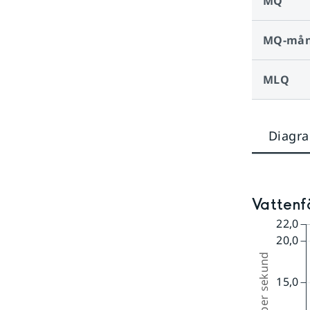
MQ
MQ-må
MLQ
Diagr
Vattenfö