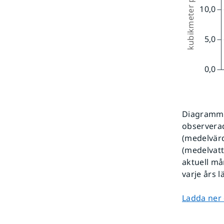
Diagrammet
observerad
(medelvärd
(medelvatt
aktuell må
varje års 
Ladda ner 