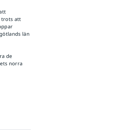
att
 trots att
roppar
rgötlands län
ra de
dets norra