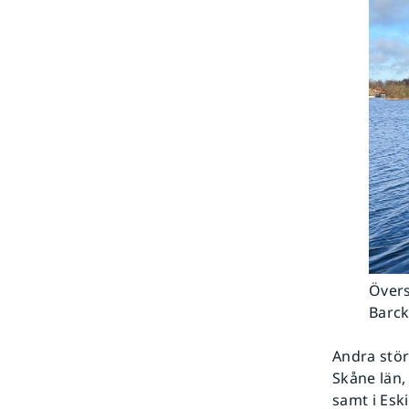
Övers
Barc
Andra stör
Skåne län,
samt i Esk