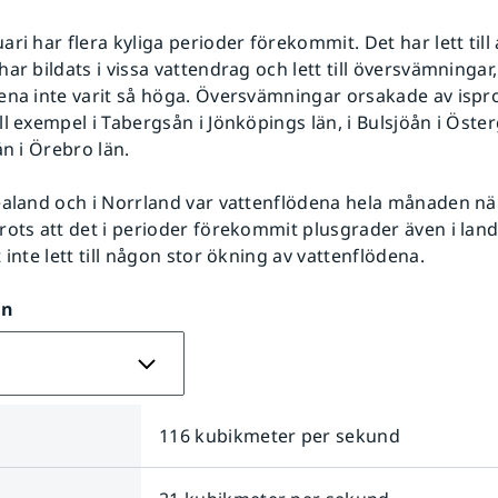
ri har flera kyliga perioder förekommit. Det har lett till 
ar bildats i vissa vattendrag och lett till översvämningar,
ena inte varit så höga. Översvämningar orsakade av isp
ll exempel i Tabergsån i Jönköpings län, i Bulsjöån i Öste
ån i Örebro län.
ealand och i Norrland var vattenflödena hela månaden nä
rots att det i perioder förekommit plusgrader även i lan
 inte lett till någon stor ökning av vattenflödena.
on
116 kubikmeter per sekund