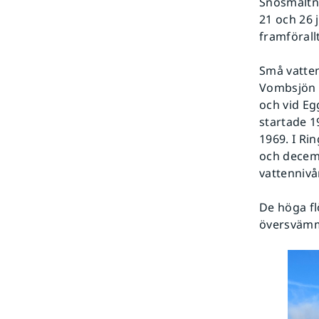
Snösmältn
21 och 26 
framförall
Små vatten
Vombsjön i
och vid Eg
startade 1
1969. I Ri
och decemb
vattennivå
De höga fl
översvämma