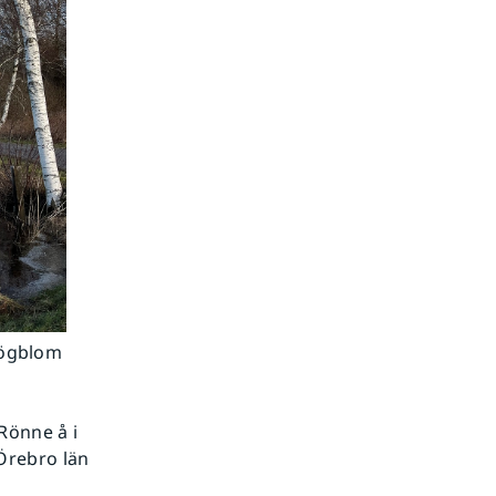
Högblom
Rönne å i
 Örebro län