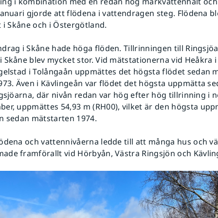
ing i kombination med en redan hög markvattenhalt och
januari gjorde att flödena i vattendragen steg. Flödena b
t i Skåne och i Östergötland.
drag i Skåne hade höga flöden. Tillrinningen till Ringsjö
 Skåne blev mycket stor. Vid mätstationerna vid Heåkra 
gelstad i Tolångaån uppmättes det högsta flödet sedan 
973. Även i Kävlingeån var flödet det högsta uppmätta s
ngsjöarna, där nivån redan var hög efter hög tillrinning i
er, uppmättes 54,93 m (RH00), vilket är den högsta upp
n sedan mätstarten 1974.
ödena och vattennivåerna ledde till att många hus och vä
de framförallt vid Hörbyån, Västra Ringsjön och Kävlin