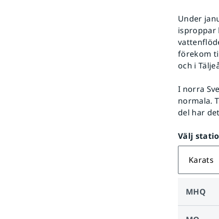
Under janua
isproppar h
vattenflöd
förekom ti
och i Tälje
I norra Sv
normala. T
del har det
Välj stati
Karats
MHQ