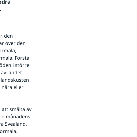
dra 
.
, den 
r över den 
rmala, 
mala. Första 
den i större 
av landet 
landskusten 
nära eller 
 att smälta av 
vid månadens 
ra Svealand, 
ormala. 