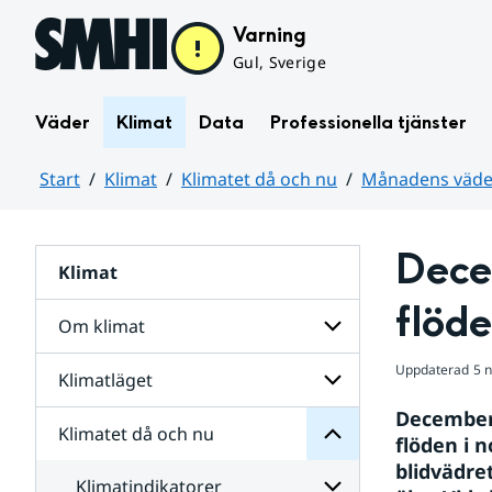
Hoppa till sidans innehåll
Varning
Gul, Sverige
Väder
Klimat
Data
Professionella tjänster
Start
Klimat
Klimatet då och nu
Månadens väder
Huvudinnehåll
Decem
Klimat
nu
och
flöde
då
Om klimat
Klimatet
för
Uppdaterad
5 
Undersidor
Klimatläget
Undersidor
Sverige
för
i
December 
Om
Klimatet då och nu
vatten
Undersidor
klimat
flöden i n
och
för
blidvädret
väder
Klimatläget
Klimatindikatorer