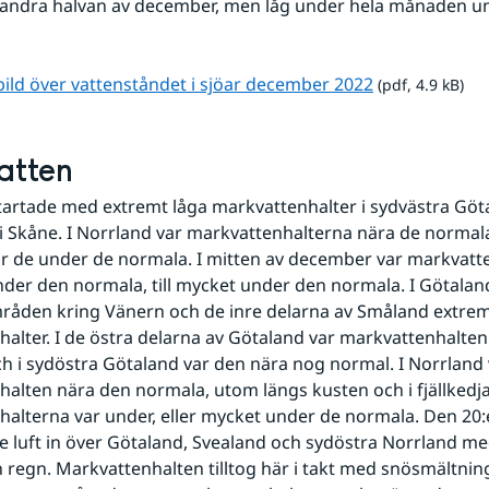
 andra halvan av december, men låg under hela månaden un
pdf, 4.9 kB.
bild över vattenståndet i sjöar december 2022
 (pdf, 4.9 kB)
atten
rtade med extremt låga markvattenhalter i sydvästra Göta
 i Skåne. I Norrland var markvattenhalterna nära de normala,
r de under de normala. I mitten av december var markvatten
der den normala, till mycket under den normala. I Götalan
råden kring Vänern och de inre delarna av Småland extremt
alter. I de östra delarna av Götaland var markvattenhalten
h i sydöstra Götaland var den nära nog normal. I Norrland 
alten nära den normala, utom längs kusten och i fjällkedja
alterna var under, eller mycket under de normala. Den 20
 luft in över Götaland, Svealand och sydöstra Norrland me
 regn. Markvattenhalten tilltog här i takt med snösmältning o