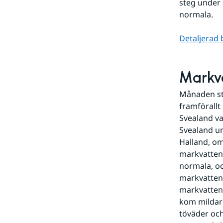
steg under
normala.
Detaljerad 
Markv
Månaden sta
framförallt
Svealand va
Svealand un
Halland, om
markvattenh
normala, oc
markvattenh
markvattenh
kom mildare
töväder och