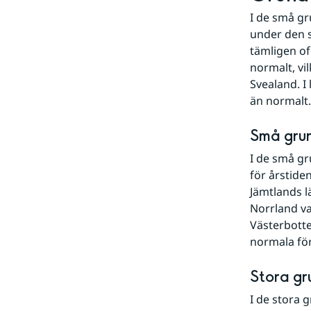
I de små g
under den 
tämligen of
normalt, vi
Svealand. I
än normalt.
Små gru
I de små gr
för årstiden
Jämtlands l
Norrland va
Västerbotte
normala för
Stora g
I de stora 