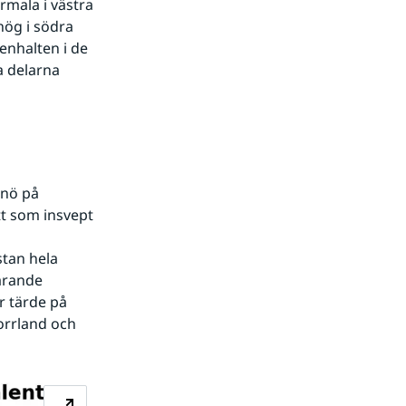
mala i västra 
ög i södra 
nhalten i de 
 delarna 
nö på 
t som insvept 
tan hela 
rande 
 tärde på 
orrland och 
Förstora bilden