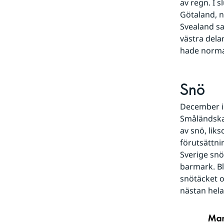
av regn. I 
Götaland, n
Svealand sa
västra dela
hade norma
Snö
December in
Småländska 
av snö, lik
förutsättni
Sverige snö
barmark. Bl
snötäcket o
nästan hela