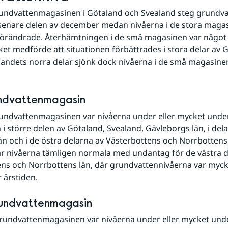
rundvattenmagasinen i Götaland och Svealand steg grundva
senare delen av december medan nivåerna i de stora magas
örändrade. Återhämtningen i de små magasinen var något s
lket medförde att situationen förbättrades i stora delar av 
 landets norra delar sjönk dock nivåerna i de små magasine
ndvattenmagasin
undvattenmagasinen var nivåerna under eller mycket under
 i större delen av Götaland, Svealand, Gävleborgs län, i delar
än och i de östra delarna av Västerbottens och Norrbottens lä
r nivåerna tämligen normala med undantag för de västra de
ns och Norrbottens län, där grundvattennivåerna var mycke
 årstiden.
rundvattenmagasin
grundvattenmagasinen var nivåerna under eller mycket und