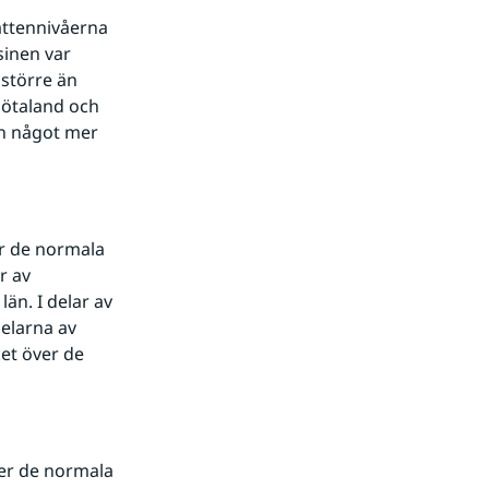
ttennivåerna 
inen var 
törre än 
Götaland och 
n något mer 
 de normala 
 av 
n. I delar av 
larna av 
t över de 
er de normala 