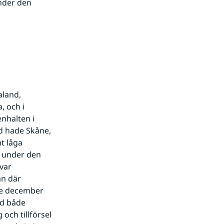
der den 
land, 
 och i 
halten i 
d hade Skåne, 
 låga 
 under den 
var 
n där 
:e december 
d både 
ch tillförsel 