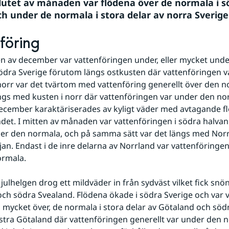
slutet av månaden var flödena över de normala i sö
ch under de normala i stora delar av norra Sverige
föring
en av december var vattenföringen under, eller mycket under
ödra Sverige förutom längs ostkusten där vattenföringen va
norr var det tvärtom med vattenföring generellt över den no
gs med kusten i norr där vattenföringen var under den nor
ecember karaktäriserades av kyligt väder med avtagande flö
ndet. I mitten av månaden var vattenföringen i södra halvan 
er den normala, och på samma sätt var det längs med Norr
jan. Endast i de inre delarna av Norrland var vattenföringen 
ormala.
julhelgen drog ett mildväder in från sydväst vilket fick snön
och södra Svealand. Flödena ökade i södra Sverige och var 
ill mycket över, de normala i stora delar av Götaland och söd
stra Götaland där vattenföringen generellt var under den n