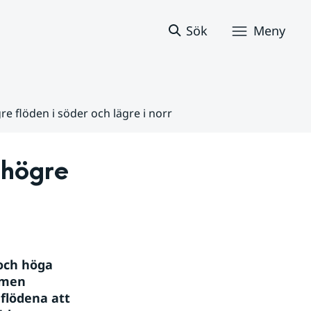
Sök
Meny
e flöden i söder och lägre i norr
högre 
och höga 
 men 
flödena att 