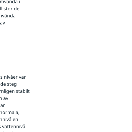
mvända i 
 stor del 
mvända 
av 
.
 nivåer var 
de steg 
ligen stabilt 
 av 
ar 
normala, 
nnivå en 
vattennivå 