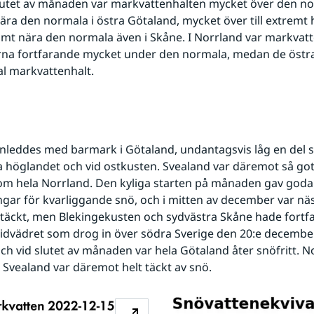
slutet av månaden var markvattenhalten mycket över den nor
ära den normala i östra Götaland, mycket över till extremt h
mt nära den normala även i Skåne. I Norrland var markvatte
rna fortfarande mycket under den normala, medan de östra
l markvattenhalt.
leddes med barmark i Götaland, undantagsvis låg en del s
höglandet och vid ostkusten. Svealand var däremot så got
som hela Norrland. Den kyliga starten på månaden gav goda 
ngar för kvarliggande snö, och i mitten av december var näs
täckt, men Blekingekusten och sydvästra Skåne hade fortfa
idvädret som drog in över södra Sverige den 20:e december
ch vid slutet av månaden var hela Götaland åter snöfritt. N
 Svealand var däremot helt täckt av snö.
Förstora bilden