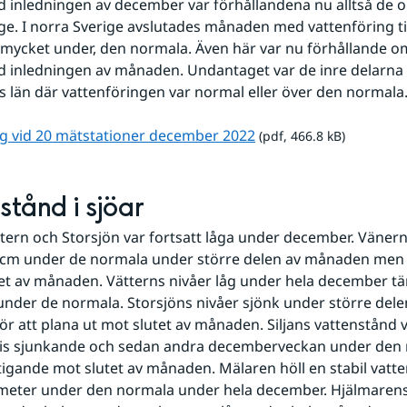
 inledningen av december var förhållandena nu alltså de o
ge. I norra Sverige avslutades månaden med vattenföring till
r mycket under, den normala. Även här var nu förhållande o
 inledningen av månaden. Undantaget var de inre delarna 
 län där vattenföringen var normal eller över den normala
pdf, 466.8 kB.
ng vid 20 mätstationer december 2022
 (pdf, 466.8 kB)
stånd i sjöar
tern och Storsjön var fortsatt låga under december. Vänerns
 cm under de normala under större delen av månaden men 
tet av månaden. Vätterns nivåer låg under hela december täm
under de normala. Storsjöns nivåer sjönk under större delen
r att plana ut mot slutet av månaden. Siljans vattenstånd v
vis sjunkande och sedan andra decemberveckan under den 
tigande mot slutet av månaden. Mälaren höll en stabil vatte
meter under den normala under hela december. Hjälmarens 