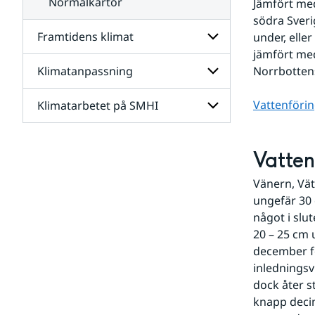
Normalkartor
Jämfört med
södra Sveri
Framtidens klimat
under, elle
jämfört med
Klimatanpassning
Norrbottens
Undersidor
för
Framtidens
Vattenföri
Klimatarbetet på SMHI
Undersidor
klimat
för
Klimatanpassning
Undersidor
för
Vatten
Klimatarbetet
på
Vänern, Vät
SMHI
ungefär 30
något i slu
20 – 25 cm 
december fö
inlednings
dock åter s
knapp deci