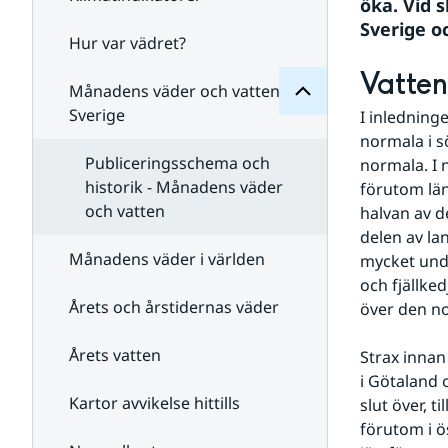
Månadens
öka. Vid 
för
Sverige o
Undersidor
Hur var vädret?
Undersidor
för
Vatten
Klimatindikatorer
Månadens väder och vatten i
Sverige
I inledning
normala i s
Publiceringsschema och
normala. I 
historik - Månadens väder
förutom län
och vatten
halvan av d
delen av la
Månadens väder i världen
mycket und
och fjällked
Årets och årstidernas väder
över den n
Årets vatten
Strax innan 
i Götaland 
Kartor avvikelse hittills
slut över, t
förutom i ö