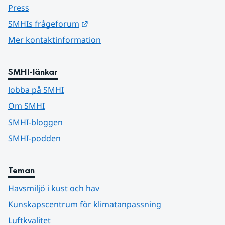
Press
Länk till annan webbplats.
SMHIs frågeforum
Mer kontaktinformation
SMHI-länkar
Jobba på SMHI
Om SMHI
SMHI-bloggen
SMHI-podden
Teman
Havsmiljö i kust och hav
Kunskapscentrum för klimatanpassning
Luftkvalitet