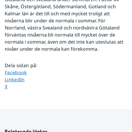
Skåne, Östergötland, Södermanland, Gotland och 
Kalmar län är det till och med mycket troligt att 
nivåerna blir under de normala i sommar. För 
Norrland, västra Svealand och nordvästra Götaland 
förväntas nivåerna bli normala till mycket över de 
normala i sommar, även om det inte kan uteslutas att 
nivåer under de normala kan förekomma.
Dela sidan på
:
Dela sidan på
Facebook
Dela sidan på
LinkedIn
Dela sidan på
X
Relaterade länkar