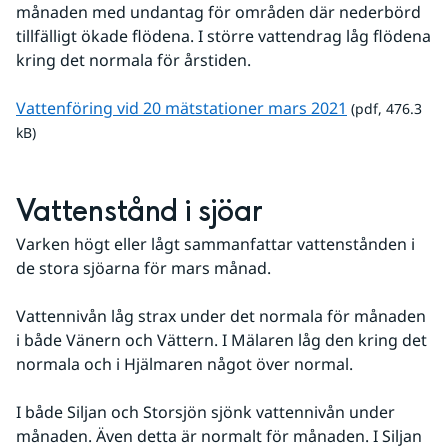
månaden med undantag för områden där nederbörd 
tillfälligt ökade flödena. I större vattendrag låg flödena 
kring det normala för årstiden.
pdf, 476.3 kB.
Vattenföring vid 20 mätstationer mars 2021
 (pdf, 476.3 
kB)
Vattenstånd i sjöar
Varken högt eller lågt sammanfattar vattenstånden i 
de stora sjöarna för mars månad.
Vattennivån låg strax under det normala för månaden 
i både Vänern och Vättern. I Mälaren låg den kring det 
normala och i Hjälmaren något över normal.
I både Siljan och Storsjön sjönk vattennivån under 
månaden. Även detta är normalt för månaden. I Siljan 