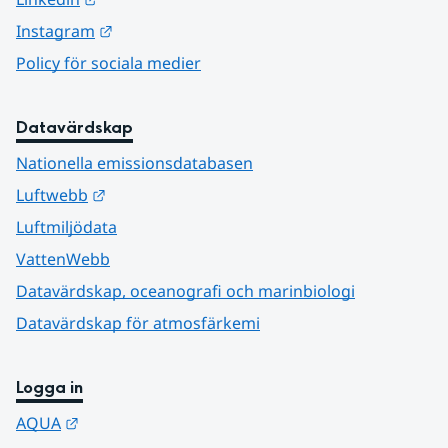
Länk till annan webbplats.
Instagram
Policy för sociala medier
Datavärdskap
Nationella emissionsdatabasen
Länk till annan webbplats.
Luftwebb
Luftmiljödata
VattenWebb
Datavärdskap, oceanografi och marinbiologi
Datavärdskap för atmosfärkemi
Logga in
Länk till annan webbplats.
AQUA