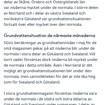
delar av Skåne, Örebro och Östergötlands län 
var nivåerna mycket under de normala. I större delen 
av Norrland och i delar av västra Svealand och 
nordvästra Götaland var grundvattensituationen 
fortsatt över eller mycket över den normala.
Grundvattensituation de närmaste månaderna
SGUs beräkningar av grundvattennivåer i maj för de 
små magasinen pekar på att nivåerna blir under de 
normala i stora delar av Götaland och Svealand. Vid 
torrt väder förväntas dock nivåerna bli mycket under 
de normala i detta område. Även i Norrland är det 
möjligt att grundvattensituationen blir under den 
normala, men sannolikheten för det är inte lika hög 
som för Svealand och Götaland. 
I stora grundvattenmagasin förväntas nivåerna vara 
under de normala i de södra och östra delarna av 
Götaland och Svealand under sommaren. I delar av 