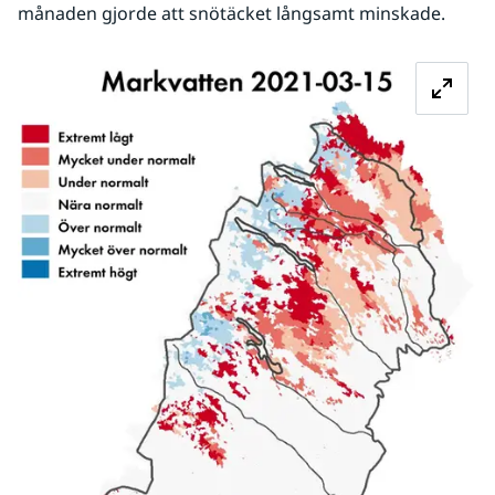
månaden gjorde att snötäcket långsamt minskade.  
Fö