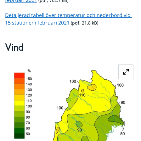
februari 2021
 (pdf, 702.7 kB)
Detaljerad tabell över temperatur och nederbörd vid 
pdf, 21.8 kB.
15 stationer i februari 2021
 (pdf, 21.8 kB)
Vind
Fö