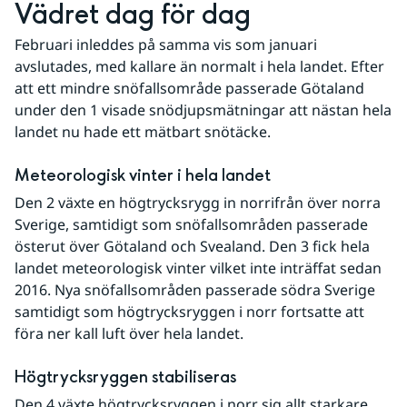
Vädret dag för dag
Februari inleddes på samma vis som januari 
avslutades, med kallare än normalt i hela landet. Efter 
att ett mindre snöfallsområde passerade Götaland 
under den 1 visade snödjupsmätningar att nästan hela 
landet nu hade ett mätbart snötäcke.
Meteorologisk vinter i hela landet
Den 2 växte en högtrycksrygg in norrifrån över norra 
Sverige, samtidigt som snöfallsområden passerade 
österut över Götaland och Svealand. Den 3 fick hela 
landet meteorologisk vinter vilket inte inträffat sedan 
2016. Nya snöfallsområden passerade södra Sverige 
samtidigt som högtrycksryggen i norr fortsatte att 
föra ner kall luft över hela landet.
Högtrycksryggen stabiliseras
Den 4 växte högtrycksryggen i norr sig allt starkare 