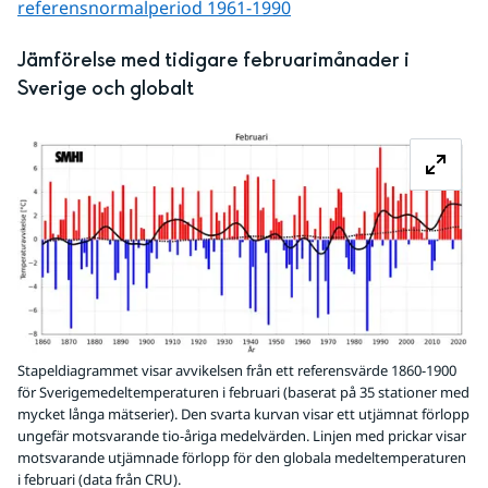
referens­normalperiod 1961-1990
Jämförelse med tidigare februarimånader i 
Sverige och globalt
Fö
Stapeldiagrammet visar avvikelsen från ett referensvärde 1860-1900
för Sverigemedeltemperaturen i februari (baserat på 35 stationer med
mycket långa mätserier). Den svarta kurvan visar ett utjämnat förlopp
ungefär motsvarande tio-åriga medelvärden. Linjen med prickar visar
motsvarande utjämnade förlopp för den globala medeltemperaturen
i februari (data från CRU).