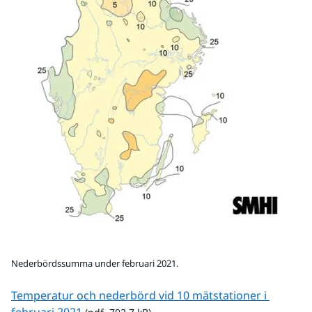
Nederbördssumma under februari 2021.
Temperatur och nederbörd vid 10 mätstationer i 
pdf, 702.7 kB.