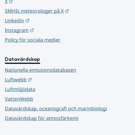
Länk till annan webbplats.
X
Länk till annan webbplats.
SMHIs meteorologer på X
Länk till annan webbplats.
Linkedin
Länk till annan webbplats.
Instagram
Policy för sociala medier
Datavärdskap
Nationella emissionsdatabasen
Länk till annan webbplats.
Luftwebb
Luftmiljödata
VattenWebb
Datavärdskap, oceanografi och marinbiologi
Datavärdskap för atmosfärkemi