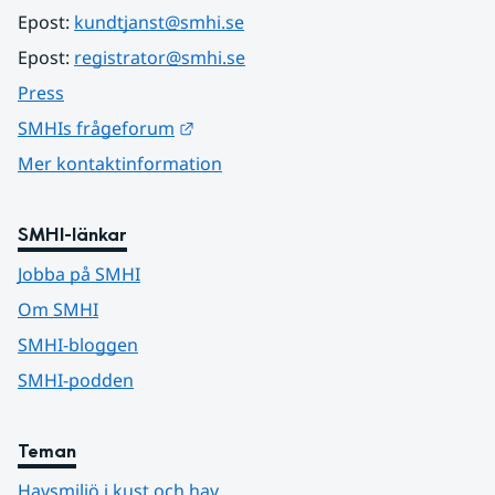
Epost: 
kundtjanst@smhi.se
Epost: 
registrator@smhi.se
Press
Länk till annan webbplats.
SMHIs frågeforum
Mer kontaktinformation
SMHI-länkar
Jobba på SMHI
Om SMHI
SMHI-bloggen
SMHI-podden
Teman
Havsmiljö i kust och hav