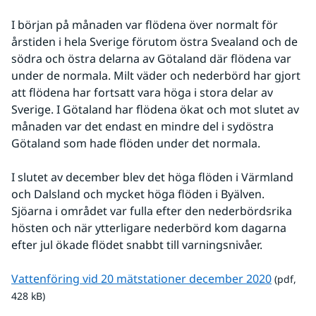
I början på månaden var flödena över normalt för 
årstiden i hela Sverige förutom östra Svealand och de 
södra och östra delarna av Götaland där flödena var 
under de normala. Milt väder och nederbörd har gjort 
att flödena har fortsatt vara höga i stora delar av 
Sverige. I Götaland har flödena ökat och mot slutet av 
månaden var det endast en mindre del i sydöstra 
Götaland som hade flöden under det normala.
I slutet av december blev det höga flöden i Värmland 
och Dalsland och mycket höga flöden i Byälven. 
Sjöarna i området var fulla efter den nederbördsrika 
hösten och när ytterligare nederbörd kom dagarna 
efter jul ökade flödet snabbt till varningsnivåer.
pdf, 428
Vattenföring vid 20 mätstationer december 2020
 (pdf, 
428 kB)