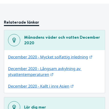
Relaterade länkar
Månadens väder och vatten December 
2020
Länk till
December 2020 - Mycket solfattig inledning
December 2020 - Långsam avkylning av 
Länk till annan webbplats.
ytvattentemperaturen
Länk till annan web
December 2020 - Kallt i inre Asien
Lär dig mer