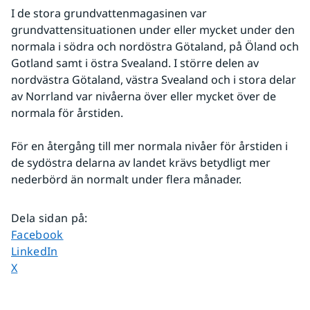
I de stora grundvattenmagasinen var 
grundvattensituationen under eller mycket under den 
normala i södra och nordöstra Götaland, på Öland och 
Gotland samt i östra Svealand. I större delen av 
nordvästra Götaland, västra Svealand och i stora delar 
av Norrland var nivåerna över eller mycket över de 
normala för årstiden.
För en återgång till mer normala nivåer för årstiden i 
de sydöstra delarna av landet krävs betydligt mer 
nederbörd än normalt under flera månader.
Dela sidan på
:
Dela sidan på
Facebook
Dela sidan på
LinkedIn
Dela sidan på
X