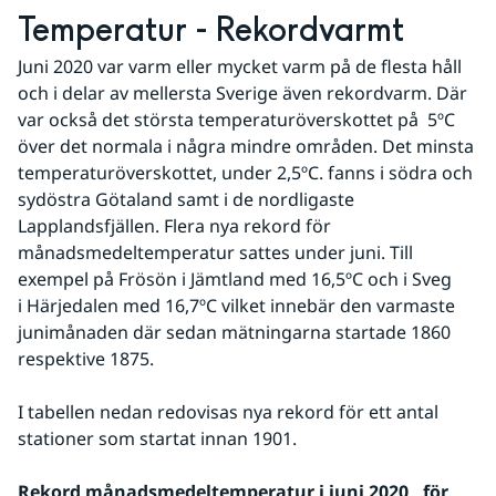
Temperatur - Rekordvarmt
Juni 2020 var varm eller mycket varm på de flesta håll 
och i delar av mellersta Sverige även rekordvarm. Där 
var också det största temperaturöverskottet på  5ºC  
över det normala i några mindre områden. Det minsta 
temperaturöverskottet, under 2,5ºC. fanns i södra och 
sydöstra Götaland samt i de nordligaste 
Lapplandsfjällen. Flera nya rekord för 
månadsmedeltemperatur sattes under juni. Till 
exempel på Frösön i Jämtland med 16,5ºC och i Sveg 
i Härjedalen med 16,7ºC vilket innebär den varmaste 
junimånaden där sedan mätningarna startade 1860 
respektive 1875.
I tabellen nedan redovisas nya rekord för ett antal 
stationer som startat innan 1901.
Rekord månadsmedeltemperatur i juni 2020 , för 