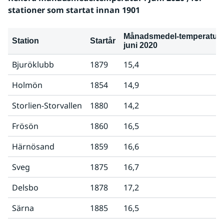
stationer som startat innan 1901
Månadsmedel-temperatur i
Station
Startår
juni 2020
Bjuröklubb
1879
15,4
Holmön
1854
14,9
Storlien-Storvallen
1880
14,2
Frösön
1860
16,5
Härnösand
1859
16,6
Sveg
1875
16,7
Delsbo
1878
17,2
Särna
1885
16,5