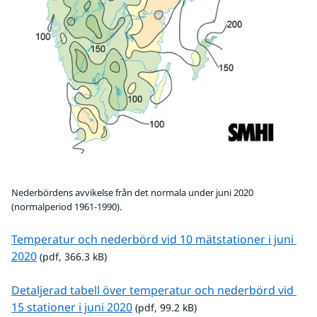
Nederbördens avvikelse från det normala under juni 2020
(normalperiod 1961-1990).
Temperatur och nederbörd vid 10 mätstationer i juni 
pdf, 366.3 kB.
2020
 (pdf, 366.3 kB)
Detaljerad tabell över temperatur och nederbörd vid 
pdf, 99.2 kB.
15 stationer i juni 2020
 (pdf, 99.2 kB)