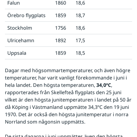
Falun
1860
18,6
Örebro flygplats
1859
18,7
Stockholm
1756
18,6
Ulricehamn
1892
17,5
Uppsala
1859
18,5
Dagar med högsommartemperaturer, och även högre 
temperaturer, har varit vanligt förekommande i juni i 
hela landet. Den högsta temperaturen, 
34,0ºC
, 
rapporterades från Skellefteå flygplats den 25 juni 
vilket är den högsta junitemperaturen i landet på 50 år 
då Köping i Västmanland uppmätte 34,3ºC den 19 juni 
1970. Det är också den högsta junitemperatur i norra 
Norrland som någonsin uppmätts.
De sista dagarna i juni uppmättes även den högsta 