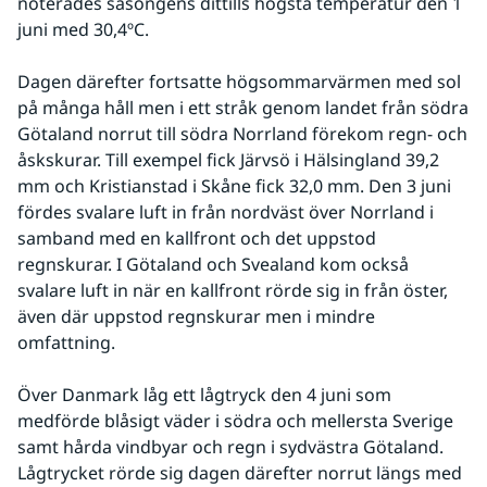
noterades säsongens dittills högsta temperatur den 1 
juni med 30,4ºC.
Dagen därefter fortsatte högsommarvärmen med sol 
på många håll men i ett stråk genom landet från södra 
Götaland norrut till södra Norrland förekom regn- och 
åskskurar. Till exempel fick Järvsö i Hälsingland 39,2 
mm och Kristianstad i Skåne fick 32,0 mm. Den 3 juni 
fördes svalare luft in från nordväst över Norrland i 
samband med en kallfront och det uppstod 
regnskurar. I Götaland och Svealand kom också 
svalare luft in när en kallfront rörde sig in från öster, 
även där uppstod regnskurar men i mindre 
omfattning.
Över Danmark låg ett lågtryck den 4 juni som 
medförde blåsigt väder i södra och mellersta Sverige 
samt hårda vindbyar och regn i sydvästra Götaland. 
Lågtrycket rörde sig dagen därefter norrut längs med 