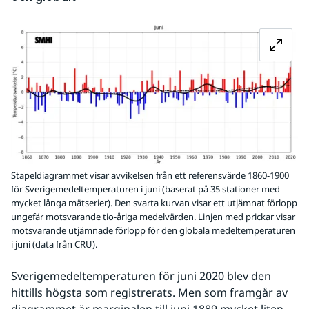
Fö
Stapeldiagrammet visar avvikelsen från ett referensvärde 1860-1900
för Sverigemedeltemperaturen i juni (baserat på 35 stationer med
mycket långa mätserier). Den svarta kurvan visar ett utjämnat förlopp
ungefär motsvarande tio-åriga medelvärden. Linjen med prickar visar
motsvarande utjämnade förlopp för den globala medeltemperaturen
i juni (data från CRU).
Sverigemedeltemperaturen för juni 2020 blev den 
hittills högsta som registrerats. Men som framgår av 
diagrammet är marginalen till juni 1889 mycket liten.