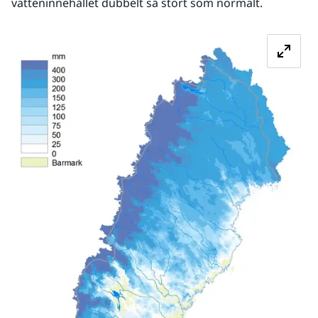
vatteninnehållet dubbelt så stort som normalt.
Fö