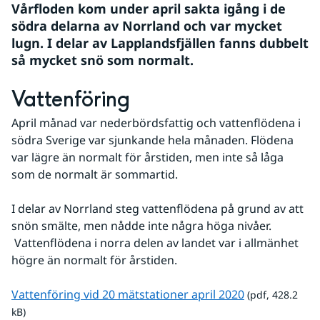
Vårfloden kom under april sakta igång i de 
södra delarna av Norrland och var mycket 
lugn. I delar av Lapplandsfjällen fanns dubbelt 
så mycket snö som normalt.
Vattenföring
April månad var nederbördsfattig och vattenflödena i 
södra Sverige var sjunkande hela månaden. Flödena 
var lägre än normalt för årstiden, men inte så låga 
som de normalt är sommartid.
I delar av Norrland steg vattenflödena på grund av att 
snön smälte, men nådde inte några höga nivåer. 
 Vattenflödena i norra delen av landet var i allmänhet 
högre än normalt för årstiden.
pdf, 428.2 kB.
Vattenföring vid 20 mätstationer april 2020
 (pdf, 428.2 
kB)