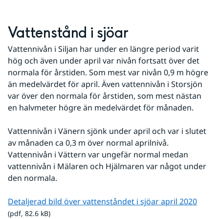
Vattenstånd i sjöar
Vattennivån i Siljan har under en längre period varit 
hög och även under april var nivån fortsatt över det 
normala för årstiden. Som mest var nivån 0,9 m högre 
än medelvärdet för april. Även vattennivån i Storsjön 
var över den normala för årstiden, som mest nästan 
en halvmeter högre än medelvärdet för månaden.
Vattennivån i Vänern sjönk under april och var i slutet 
av månaden ca 0,3 m över normal aprilnivå. 
Vattennivån i Vättern var ungefär normal medan 
vattennivån i Mälaren och Hjälmaren var något under 
den normala.
pdf, 8
Detaljerad bild över vattenståndet i sjöar april 2020
(pdf, 82.6 kB)