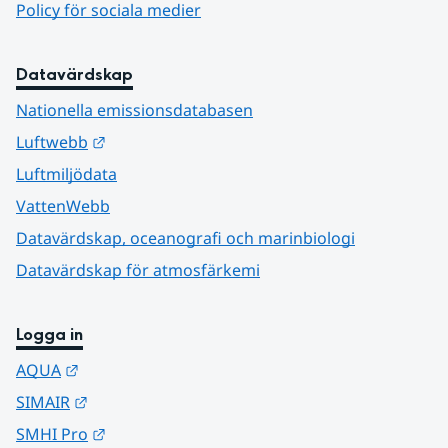
Policy för sociala medier
Datavärdskap
Nationella emissionsdatabasen
Länk till annan webbplats.
Luftwebb
Luftmiljödata
VattenWebb
Datavärdskap, oceanografi och marinbiologi
Datavärdskap för atmosfärkemi
Logga in
Länk till annan webbplats.
AQUA
Länk till annan webbplats.
SIMAIR
Länk till annan webbplats.
SMHI Pro