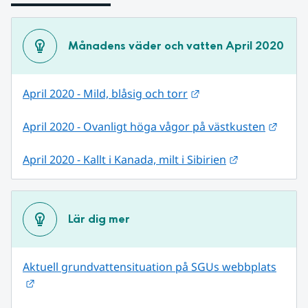
Månadens väder och vatten April 2020
Länk till annan webb
April 2020 - Mild, blåsig och torr
Länk 
April 2020 - Ovanligt höga vågor på västkusten
Länk till ann
April 2020 - Kallt i Kanada, milt i Sibirien
Lär dig mer
Aktuell grundvattensituation på SGUs webbplats
Länk till annan webbplats.