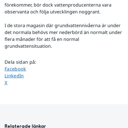
förekommer, bör dock vattenproducenterna vara 
observanta och följa utvecklingen noggrant. 
I de stora magasin där grundvattennivåerna är under 
det normala behövs mer nederbörd än normalt under 
flera månader för att få en normal 
grundvattensituation.
Dela sidan på
:
Dela sidan på
Facebook
Dela sidan på
LinkedIn
Dela sidan på
X
Relaterade länkar