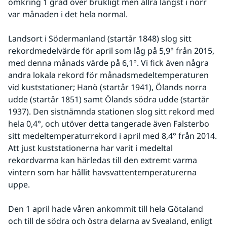
omkring 1 grad över brukligt men allra längst i norr 
var månaden i det hela normal.
Landsort i Södermanland (startår 1848) slog sitt 
rekordmedelvärde för april som låg på 5,9° från 2015, 
med denna månads värde på 6,1°. Vi fick även några 
andra lokala rekord för månadsmedeltemperaturen 
vid kuststationer; Hanö (startår 1941), Ölands norra 
udde (startår 1851) samt Ölands södra udde (startår 
1937). Den sistnämnda stationen slog sitt rekord med 
hela 0,4°, och utöver detta tangerade även Falsterbo 
sitt medeltemperaturrekord i april med 8,4° från 2014. 
Att just kuststationerna har varit i medeltal 
rekordvarma kan härledas till den extremt varma 
vintern som har hållit havsvattentemperaturerna 
uppe.
Den 1 april hade våren ankommit till hela Götaland 
och till de södra och östra delarna av Svealand, enligt 