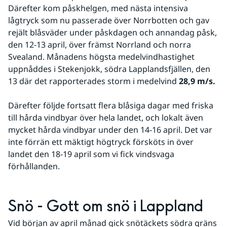
Därefter kom påskhelgen, med nästa intensiva 
lågtryck som nu passerade över Norrbotten och gav 
rejält blåsväder under påskdagen och annandag påsk, 
den 12-13 april, över främst Norrland och norra 
Svealand. Månadens högsta medelvindhastighet 
uppnåddes i Stekenjokk, södra Lapplandsfjällen, den 
13 där det rapporterades storm i medelvind 
28,9 m/s.
Därefter följde fortsatt flera blåsiga dagar med friska 
till hårda vindbyar över hela landet, och lokalt även 
mycket hårda vindbyar under den 14-16 april. Det var 
inte förrän ett mäktigt högtryck försköts in över 
landet den 18-19 april som vi fick vindsvaga 
förhållanden.   
Snö - Gott om snö i Lappland
Vid början av april månad gick snötäckets södra gräns 