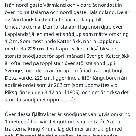
från nordligaste Värmland och vidare åt nordost in 
över norra Dalarna och nordligaste Hälsingland. Delar 
av Norrlandskusten hade barmark upp till 
Umeåtrakterna. Den första april låg snön djup över 
Lapplandsfjällen med ett snödjup som mätte omkring 
1-2 m. Som mest hade Katterjåkk, norra Lappland, 
med hela 
229 cm
 den 1 april, vilket också blev det 
största snödjupet för april månad i Sverige. Katterjåkk 
är ofta med på topplistan över största snödjup i 
Sverige, men detta är för april månad ovanligt högt. 
Detta värde, 229 cm, ligger inte alltför långt bort från 
aprilrekordet som är 262 cm (som uppmättes vid 
Riksgränsen den 3-12 april 1905), och det är också det 
största snödjupet uppmätt i år.
Över dessa fjälltrakter är snödjupet vanligtvis omkring 
1 meter, så här var det gott om snö detta år. Även i 
trakterna kring Kiruna låg det mer än brukligt med 
snö. Däremot låg det ovanligt lite snö över södra 