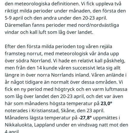
den meteorologiska definitionen. Vi fick uppleva två 
riktigt milda perioder under månaden, den första den 
5-9 april och den andra under den 20-23 april. 
Däremellan fanns perioder med nord/nordvästliga 
vindar och kall luft som låg över landet.
Efter den första milda perioden tog våren rejäla 
framsteg norrut, med meteorologisk vår ända upp 
över södra Norrland. Vi hade en relativt kall påskhelg, 
men från den 14 kunde våren successivt leta sig allt 
längre in över norra Norrlands inland. Våren anlände i 
år något tidigare än normalt över dessa områden. Vi 
fick en ny period med högtryck och en varm luftmassa 
som låg över landet den 20-23 april, och det var även 
här som månadens högsta temperatur på 
23,0°
noterades i Kristianstad, Skåne, den 23 april. 
Månadens lägsta temperatur på 
-27,8°
 uppmättes i 
Nikkaluokta, Lappland under en vindsvag natt mot den 
4 april. 