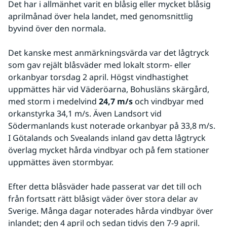
Det har i allmänhet varit en blåsig eller mycket blåsig 
aprilmånad över hela landet, med genomsnittlig 
byvind över den normala.
Det kanske mest anmärkningsvärda var det lågtryck 
som gav rejält blåsväder med lokalt storm- eller 
orkanbyar torsdag 2 april. Högst vindhastighet 
uppmättes här vid Väderöarna, Bohusläns skärgård, 
med storm i medelvind 
24,7 m/s
 och vindbyar med 
orkanstyrka 34,1 m/s. Även Landsort vid 
Södermanlands kust noterade orkanbyar på 33,8 m/s. 
I Götalands och Svealands inland gav detta lågtryck 
överlag mycket hårda vindbyar och på fem stationer 
uppmättes även stormbyar.
Efter detta blåsväder hade passerat var det till och 
från fortsatt rätt blåsigt väder över stora delar av 
Sverige. Många dagar noterades hårda vindbyar över 
inlandet; den 4 april och sedan tidvis den 7-9 april. 