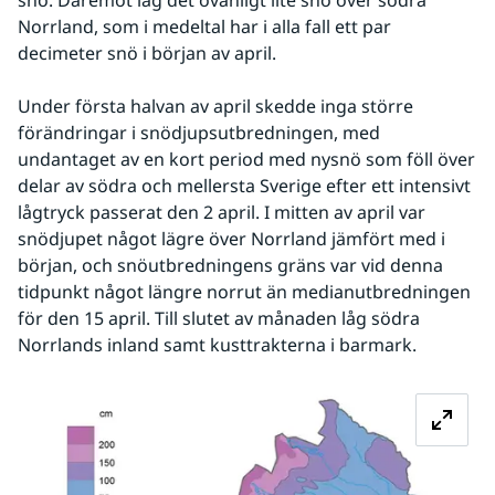
Norrland, som i medeltal har i alla fall ett par 
decimeter snö i början av april.  
Under första halvan av april skedde inga större 
förändringar i snödjupsutbredningen, med 
undantaget av en kort period med nysnö som föll över 
delar av södra och mellersta Sverige efter ett intensivt 
lågtryck passerat den 2 april. I mitten av april var 
snödjupet något lägre över Norrland jämfört med i 
början, och snöutbredningens gräns var vid denna 
tidpunkt något längre norrut än medianutbredningen 
för den 15 april. Till slutet av månaden låg södra 
Norrlands inland samt kusttrakterna i barmark.   
Fö