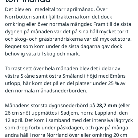
Det blev en i medeltal torr aprilmånad. Över 
Norrbotten samt i fjälltrakterna kom det dock 
omkring eller över normala mängder. Fram till de sista 
dygnen på månaden var det på sina håll mycket torrt 
och skog- och gräsbrandriskerna var då mycket stora. 
Regnet som kom under de sista dagarna gav dock 
behövlig väta till skog och mark.
Torrast sett över hela månaden blev det i delar av 
västra Skåne samt östra Småland i höjd med Emåns 
utlopp, här kom det på en del platser under 25 % av 
den normala månadsnederbörden.
Månadens största dygnsnederbörd på 
28,7 mm
 (eller 
26 cm snö) uppmättes i Sadjem, norra Lappland, den 
12 april. Det kom i samband med det intensiva lågtryck 
som drog förbi under påskdagen, och gav på många 
andra håll i norra Norrland över eller omkring 20 cm 