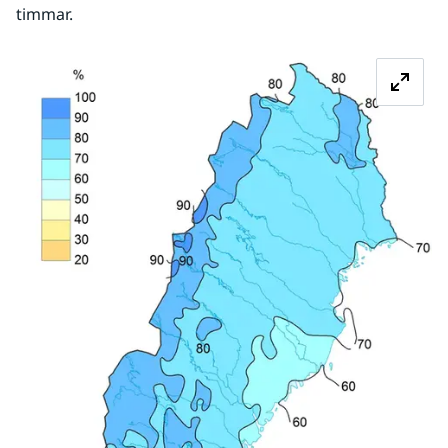
timmar.  
Fö