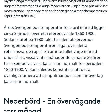
mycket långa mätserier). Den svarta kurvan visar ett utjämnat förlopp
ungefär motsvarande tio-åriga medelvärden. Linjen med prickar visar
motsvarande utjämnade förlopp för den globala medeltemperaturen
i april (data från CRU).
Årets Sverigemedeltemperatur för april månad ligger 
cirka 3 grader över ett referensvärde 1860-1900. 
Sedan slutet på 1980-talet har den observerade 
Sverigemedeltemperaturen legat över detta 
referensvärde i april. Så är inte fallet varje månad 
under året, vissa vintermånader de senaste 20 åren 
har exempelvis varit kallare än normalt för perioden 
1860-1900. Vi kan således konstatera att det är 
ovanligt numera att se aprilmånader som är överlag 
kallare än normalt. 
Nederbörd - En övervägande 
torr månad