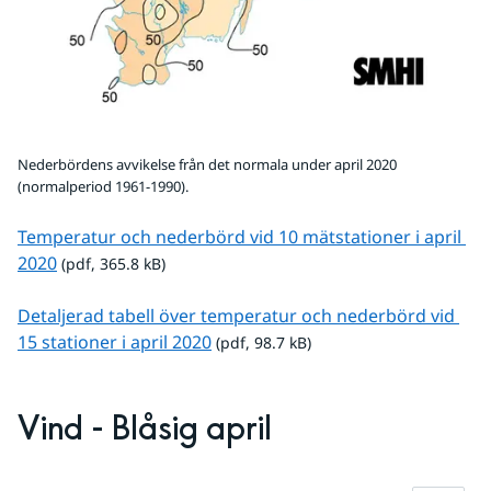
Nederbördens avvikelse från det normala under april 2020
(normalperiod 1961-1990).
Temperatur och nederbörd vid 10 mätstationer i april 
pdf, 365.8 kB.
2020
 (pdf, 365.8 kB)
Detaljerad tabell över temperatur och nederbörd vid 
pdf, 98.7 kB.
15 stationer i april 2020
 (pdf, 98.7 kB)
Vind - Blåsig april
Fö