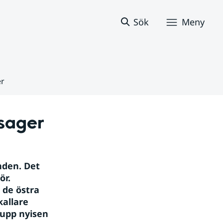
Sök
Meny
er
sager
den. Det 
r. 
de östra 
allare 
 upp nyisen 