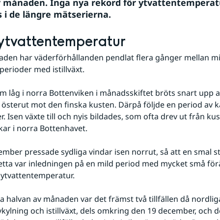
av månaden. Inga nya rekord för ytvattentemperatu
 i de längre mätserierna.
 ytvattentemperatur
en har väderförhållanden pendlat flera gånger mellan mil
perioder med istillväxt.
m låg i norra Bottenviken i månadsskiftet bröts snart upp av
s österut mot den finska kusten. Därpå följde en period av ka
r. Isen växte till och nyis bildades, som ofta drev ut från kus
vikar i norra Bottenhavet.
mber pressade sydliga vindar isen norrut, så att en smal st
etta var inledningen på en mild period med mycket små förä
 ytvattentemperatur.
 halvan av månaden var det främst två tillfällen då nordliga
vkylning och istillväxt, dels omkring den 19 december, och de