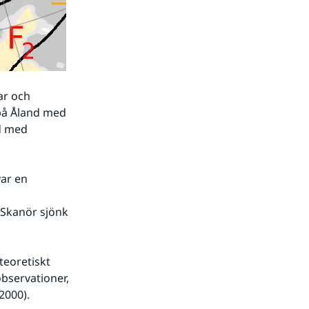
r och 
på Åland med 
 med 
ar en 
 
Skanör sjönk 
eoretiskt 
bservationer, 
2000).