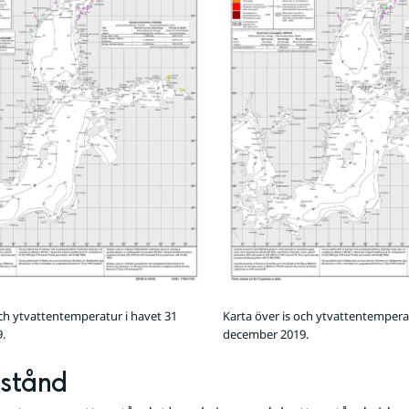
och ytvattentemperatur i havet 31
Karta över is och ytvattentemperat
.
december 2019.
nstånd