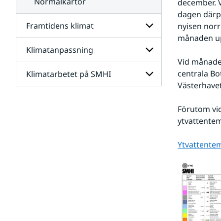
Normalkartor
december. Vi
dagen därpå
Framtidens klimat
nyisen norru
månaden upp
Klimatanpassning
Undersidor
för
Vid månaden
Framtidens
centrala Bo
Klimatarbetet på SMHI
Undersidor
klimat
för
Västerhavet
Klimatanpassning
Undersidor
för
Förutom vid
Klimatarbetet
ytvattente
på
SMHI
Ytvattente