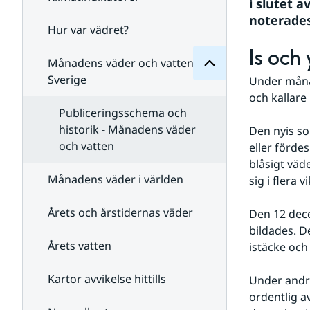
Månadens
i slutet 
för
noterades
Undersidor
Hur var vädret?
Undersidor
för
Is och
Klimatindikatorer
Månadens väder och vatten i
Sverige
Under månad
och kallare 
Publiceringsschema och
historik - Månadens väder
Den nyis so
och vatten
eller förde
blåsigt väde
Månadens väder i världen
sig i flera 
Årets och årstidernas väder
Den 12 dece
bildades. D
Årets vatten
istäcke och
Kartor avvikelse hittills
Under andra
ordentlig a