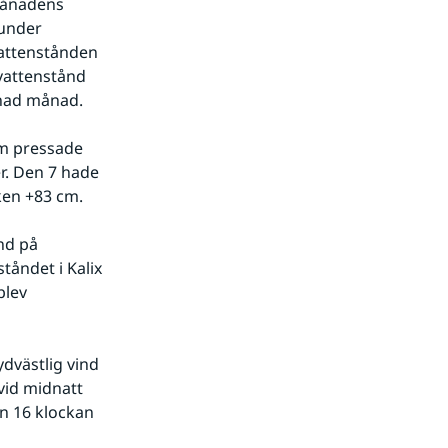
ånadens 
under 
attenstånden 
ttenstånd 
onad månad.
m pressade 
. Den 7 hade 
ken +83 cm.
nd på 
åndet i Kalix 
lev 
dvästlig vind 
id midnatt 
n 16 klockan 