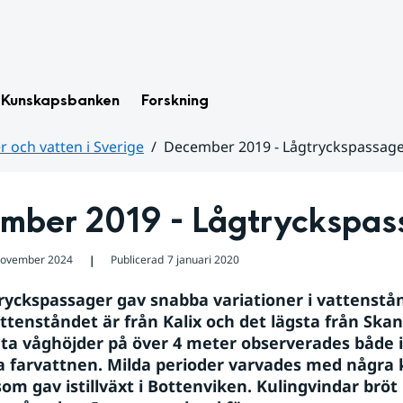
Kunskapsbanken
Forskning
 och vatten i Sverige
December 2019 - Lågtryckspassag
mber 2019 - Lågtryckspas
november 2024
Publicerad
7 januari 2020
❘
tryckspassager gav snabba variationer i vattenstån
ttenståndet är från Kalix och det lägsta från Skanö
nta våghöjder på över 4 meter observerades både i 
a farvattnen. Milda perioder varvades med några k
om gav istillväxt i Bottenviken. Kulingvindar bröt