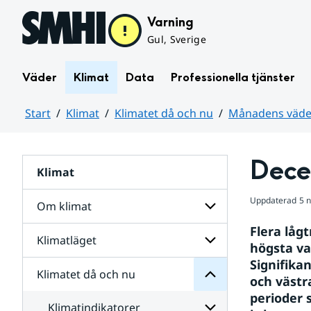
Hoppa till sidans innehåll
Varning
Gul, Sverige
Väder
Klimat
Data
Professionella tjänster
Start
Klimat
Klimatet då och nu
Månadens väder
Huvudinnehåll
Dece
Klimat
nu
och
då
Uppdaterad
5 
Om klimat
Klimatet
för
Flera låg
Undersidor
Klimatläget
Undersidor
högsta va
Sverige
för
i
Signifika
Om
Klimatet då och nu
vatten
Undersidor
klimat
och västr
och
för
perioder s
väder
Klimatläget
Klimatindikatorer