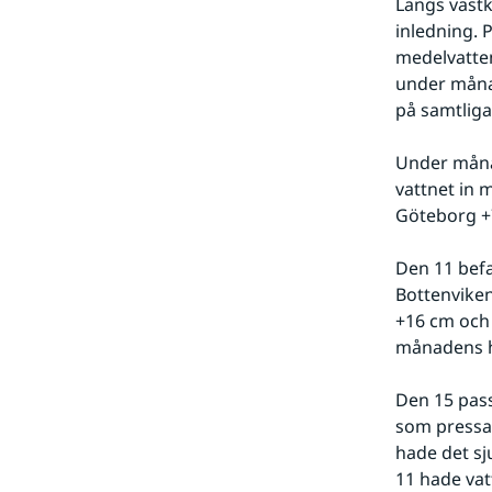
Längs väst
inledning. 
medelvatten
under måna
på samtliga
Under månad
vattnet in 
Göteborg +
Den 11 befa
Bottenviken
+16 cm och 
månadens h
Den 15 pass
som pressad
hade det sj
11 hade vatt