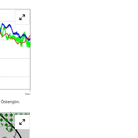
Förstora bilden
 Östersjön.
Förstora bilden