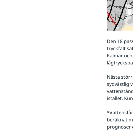
Den 18 pass
tryckfält s
Kalmar och
lågtrycksp
Nästa störr
sydvästlig 
vattenstånd
istället. K
*Vattenstån
beräknat me
prognoser o