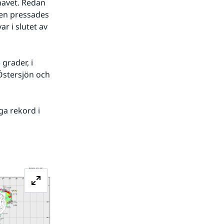
havet. Redan 
en pressades 
r i slutet av 
rader, i 
Östersjön och 
a rekord i 
Förstora bilden