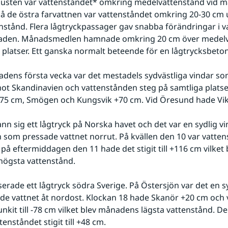
kusten var vattenståndet* omkring medelvattenstånd vid m
På de östra farvattnen var vattenståndet omkring 20-30 cm 
stånd. Flera lågtryckpassager gav snabba förändringar i v
den. Månadsmedlen hamnade omkring 20 cm över medelva
 platser. Ett ganska normalt beteende för en lågtrycksbet
ens första vecka var det mestadels sydvästliga vindar so
mot Skandinavien och vattenstånden steg på samtliga platser
75 cm, Smögen och Kungsvik +70 cm. Vid Öresund hade Vi
nn sig ett lågtryck på Norska havet och det var en sydlig vi
 som pressade vattnet norrut. På kvällen den 10 var vattenst
på eftermiddagen den 11 hade det stigit till +116 cm vilket b
ögsta vattenstånd.
erade ett lågtryck södra Sverige. På Östersjön var det en sy
e vattnet åt nordost. Klockan 18 hade Skanör +20 cm och v
unkit till -78 cm vilket blev månadens lägsta vattenstånd. De
enståndet stigit till +48 cm.