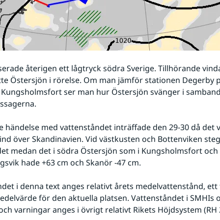
erade återigen ett lågtryck södra Sverige. Tillhörande vinda
atte Östersjön i rörelse. Om man jämför stationen Degerby 
 Kungsholmsfort ser man hur Östersjön svänger i samband
assagerna.
e händelse med vattenståndet inträffade den 29-30 då det v
vind över Skandinavien. Vid västkusten och Bottenviken steg
et medan det i södra Östersjön som i Kungsholmsfort och 
ungsvik hade +63 cm och Skanör -47 cm.
det i denna text anges relativt årets medelvattenstånd, ett t
delvärde för den aktuella platsen. Vattenståndet i SMHIs o
ch varningar anges i övrigt relativt Rikets Höjdsystem (RH 