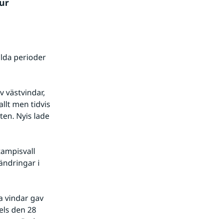
r 
da perioder 
 västvindar, 
llt men tidvis 
ten. Nyis lade 
ampisvall 
ndringar i 
 vindar gav 
ls den 28 