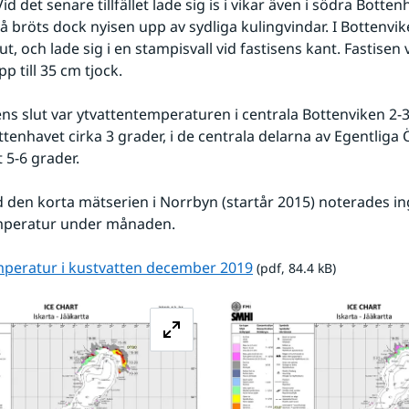
d det senare tillfället lade sig is i vikar även i södra Botten
 bröts dock nyisen upp av sydliga kulingvindar. I Bottenvik
t, och lade sig i en stampisvall vid fastisens kant. Fastisen va
 till 35 cm tjock.
s slut var ytvattentemperaturen i centrala Bottenviken 2-3 g
ttenhavet cirka 3 grader, i de centrala delarna av Egentliga 
 5-6 grader.
 den korta mätserien i Norrbyn (startår 2015) noterades ing
mperatur under månaden.
pdf, 84.4 kB.
mperatur i kustvatten december 2019
 (pdf, 84.4 kB)
Förstora bilden