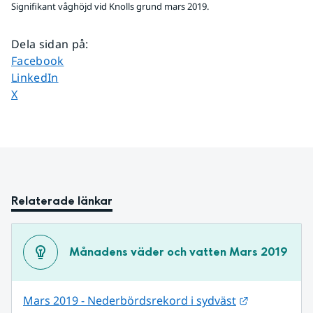
Signifikant våghöjd vid Knolls grund mars 2019.
Dela sidan på
:
Dela sidan på
Facebook
Dela sidan på
LinkedIn
Dela sidan på
X
Relaterade länkar
Månadens väder och vatten Mars 2019
Länk till an
Mars 2019 - Nederbördsrekord i sydväst