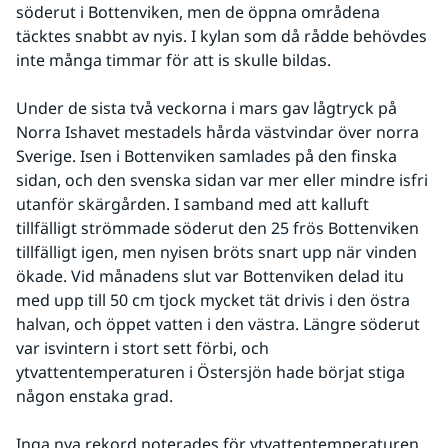
söderut i Bottenviken, men de öppna områdena 
täcktes snabbt av nyis. I kylan som då rådde behövdes 
inte många timmar för att is skulle bildas.
Under de sista två veckorna i mars gav lågtryck på 
Norra Ishavet mestadels hårda västvindar över norra 
Sverige. Isen i Bottenviken samlades på den finska 
sidan, och den svenska sidan var mer eller mindre isfri 
utanför skärgården. I samband med att kalluft 
tillfälligt strömmade söderut den 25 frös Bottenviken 
tillfälligt igen, men nyisen bröts snart upp när vinden 
ökade. Vid månadens slut var Bottenviken delad itu 
med upp till 50 cm tjock mycket tät drivis i den östra 
halvan, och öppet vatten i den västra. Längre söderut 
var isvintern i stort sett förbi, och 
ytvattentemperaturen i Östersjön hade börjat stiga 
någon enstaka grad.
Inga nya rekord noterades för ytvattentemperaturen 