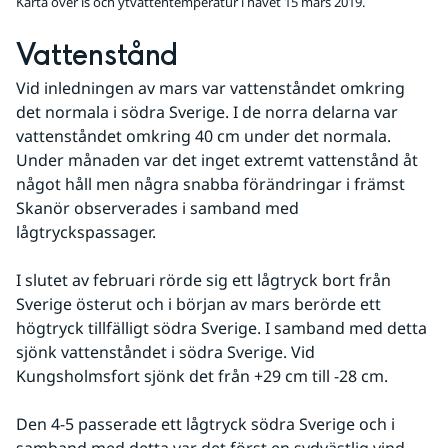
Karta över is och ytvattentemperatur i havet 15 mars 2019.
Vattenstånd
Vid inledningen av mars var vattenståndet omkring 
det normala i södra Sverige. I de norra delarna var 
vattenståndet omkring 40 cm under det normala. 
Under månaden var det inget extremt vattenstånd åt 
något håll men några snabba förändringar i främst 
Skanör observerades i samband med 
lågtryckspassager.
I slutet av februari rörde sig ett lågtryck bort från 
Sverige österut och i början av mars berörde ett 
högtryck tillfälligt södra Sverige. I samband med detta 
sjönk vattenståndet i södra Sverige. Vid 
Kungsholmsfort sjönk det från +29 cm till -28 cm.
Den 4-5 passerade ett lågtryck södra Sverige och i 