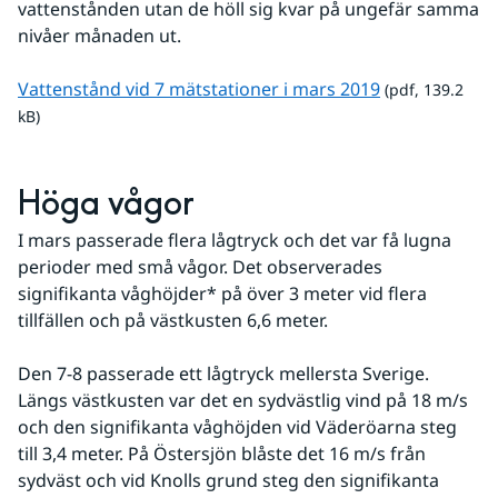
vattenstånden utan de höll sig kvar på ungefär samma 
nivåer månaden ut.
pdf, 139.2 kB.
Vattenstånd vid 7 mätstationer i mars 2019
 (pdf, 139.2 
kB)
Höga vågor
I mars passerade flera lågtryck och det var få lugna 
perioder med små vågor. Det observerades 
signifikanta våghöjder* på över 3 meter vid flera 
tillfällen och på västkusten 6,6 meter.
Den 7-8 passerade ett lågtryck mellersta Sverige. 
Längs västkusten var det en sydvästlig vind på 18 m/s 
och den signifikanta våghöjden vid Väderöarna steg 
till 3,4 meter. På Östersjön blåste det 16 m/s från 
sydväst och vid Knolls grund steg den signifikanta 