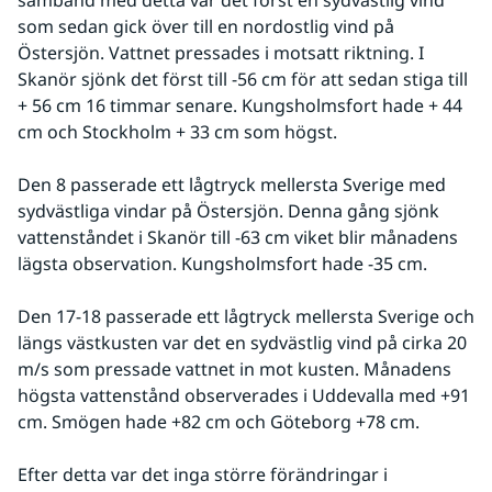
samband med detta var det först en sydvästlig vind 
som sedan gick över till en nordostlig vind på 
Östersjön. Vattnet pressades i motsatt riktning. I 
Skanör sjönk det först till -56 cm för att sedan stiga till 
+ 56 cm 16 timmar senare. Kungsholmsfort hade + 44 
cm och Stockholm + 33 cm som högst.
Den 8 passerade ett lågtryck mellersta Sverige med 
sydvästliga vindar på Östersjön. Denna gång sjönk 
vattenståndet i Skanör till -63 cm viket blir månadens 
lägsta observation. Kungsholmsfort hade -35 cm.
Den 17-18 passerade ett lågtryck mellersta Sverige och 
längs västkusten var det en sydvästlig vind på cirka 20 
m/s som pressade vattnet in mot kusten. Månadens 
högsta vattenstånd observerades i Uddevalla med +91 
cm. Smögen hade +82 cm och Göteborg +78 cm.
Efter detta var det inga större förändringar i 