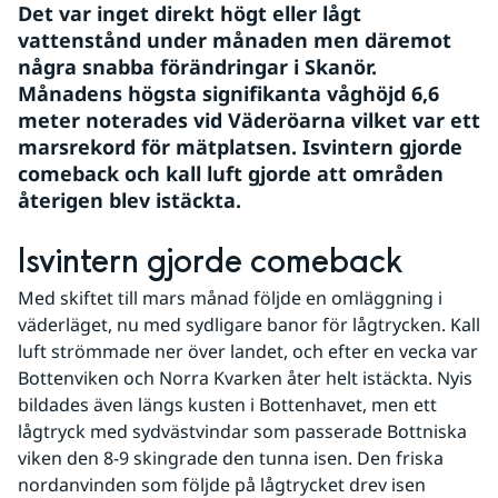
Det var inget direkt högt eller lågt 
vattenstånd under månaden men däremot 
några snabba förändringar i Skanör. 
Månadens högsta signifikanta våghöjd 6,6 
meter noterades vid Väderöarna vilket var ett 
marsrekord för mätplatsen. Isvintern gjorde 
comeback och kall luft gjorde att områden 
återigen blev istäckta.
Isvintern gjorde comeback
Med skiftet till mars månad följde en omläggning i 
väderläget, nu med sydligare banor för lågtrycken. Kall 
luft strömmade ner över landet, och efter en vecka var 
Bottenviken och Norra Kvarken åter helt istäckta. Nyis 
bildades även längs kusten i Bottenhavet, men ett 
lågtryck med sydvästvindar som passerade Bottniska 
viken den 8-9 skingrade den tunna isen. Den friska 
nordanvinden som följde på lågtrycket drev isen 