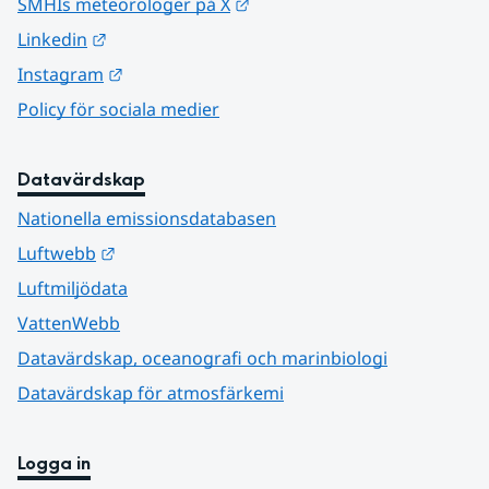
Länk till annan webbplats.
SMHIs meteorologer på X
Länk till annan webbplats.
Linkedin
Länk till annan webbplats.
Instagram
Policy för sociala medier
Datavärdskap
Nationella emissionsdatabasen
Länk till annan webbplats.
Luftwebb
Luftmiljödata
VattenWebb
Datavärdskap, oceanografi och marinbiologi
Datavärdskap för atmosfärkemi
Logga in