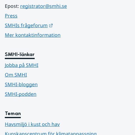
Epost: 
registrator@smhi.se
Press
Länk till annan webbplats.
SMHIs frågeforum
Mer kontaktinformation
SMHI-länkar
Jobba på SMHI
Om SMHI
SMHI-bloggen
SMHI-podden
Teman
Havsmiljö i kust och hav
Kunskapscentrum för klimatanpassning