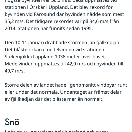
högsta byvinden var 38,5 m/s. Båda uppmättes vid 
stationen i Örskär i Uppland. Det blev rekord för 
byvinden vid Fårösund där byvinden nådde som mest 
35,2 m/s. Det tidigare rekordet var på 34,6 m/s från 
2014. Stationen har funnits sedan 1995.
Den 10-11 januari drabbade stormen Jan fjällkedjan. 
Det blåste orkan i medelvinden vid stationen i 
Stekenjokk i Lappland 1036 meter över havet. 
Medelvinden uppmättes till 42,0 m/s och byvinden till 
49,7 m/s.
Större delen av landet hade i genomsnitt vindbyar runt 
eller under det normala. Undantaget är främst delar 
av fjällkedjan där det blåste mer än normalt.
Snö