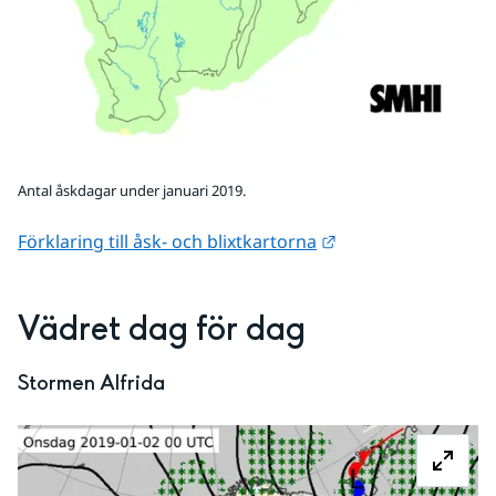
Antal åskdagar under januari 2019.
Länk till annan web
Förklaring till åsk- och blixtkartorna
Vädret dag för dag
Stormen Alfrida
Fö