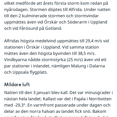
vilket medförde att årets första storm kom redan på 
nyårsdagen. Stormen döptes till Alfrida. Under natten 
till den 2 kulminerade stormen och stormvindar 
uppmättes även vid Örskär och Söderarm i Uppland 
och vid Fårösund på Gotland.
Alfridas högsta medelvind uppmättes till 29,4 m/s vid 
stationen i Örskär i Uppland. Vid samma station 
mättes även den högsta byvinden till 38,5 m/s. 
Vindbyarna nådde stormstyrka (25 m/s) även vid ett 
par stationer i inlandet, nämligen Malung i Dalarna 
och Uppsala flygplats.
Mildare luft
Natten till den 3 januari blev kall. Det var minusgrader i 
nästan hela landet. Kallast var det i Pajala i Norrbotten 
med -29,3°. En varmfront passerade under dagen och 
delar av den norra halvan av landet fick snö. Bakom 