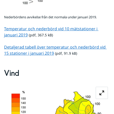
Nederbördens avvikelse från det normala under januari 2019.
Temperatur och nederbörd vid 10 mätstationer i 
pdf, 367.5 kB.
januari 2019
 (pdf, 367.5 kB)
Detaljerad tabell över temperatur och nederbörd vid 
pdf, 91.9 kB.
15 stationer i januari 2019
 (pdf, 91.9 kB)
Vind
Fö