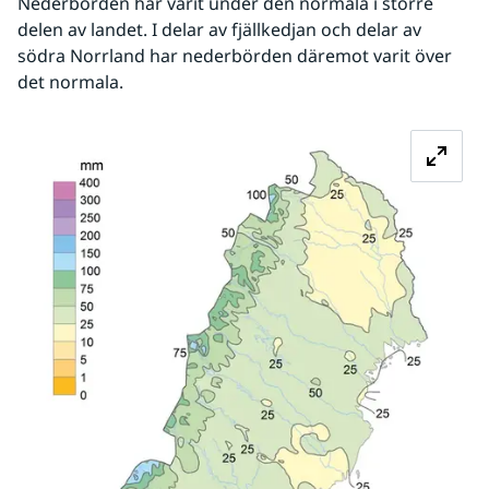
Nederbörden har varit under den normala i större 
delen av landet. I delar av fjällkedjan och delar av 
södra Norrland har nederbörden däremot varit över 
det normala.
Fö