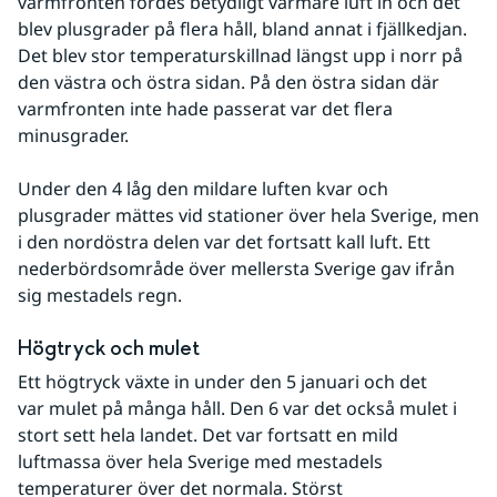
varmfronten fördes betydligt varmare luft in och det 
blev plusgrader på flera håll, bland annat i fjällkedjan. 
Det blev stor temperaturskillnad längst upp i norr på 
den västra och östra sidan. På den östra sidan där 
varmfronten inte hade passerat var det flera 
minusgrader.
Under den 4 låg den mildare luften kvar och 
plusgrader mättes vid stationer över hela Sverige, men 
i den nordöstra delen var det fortsatt kall luft. Ett 
nederbördsområde över mellersta Sverige gav ifrån 
sig mestadels regn.
Högtryck och mulet
Ett högtryck växte in under den 5 januari och det 
var mulet på många håll. Den 6 var det också mulet i 
stort sett hela landet. Det var fortsatt en mild 
luftmassa över hela Sverige med mestadels 
temperaturer över det normala. Störst 