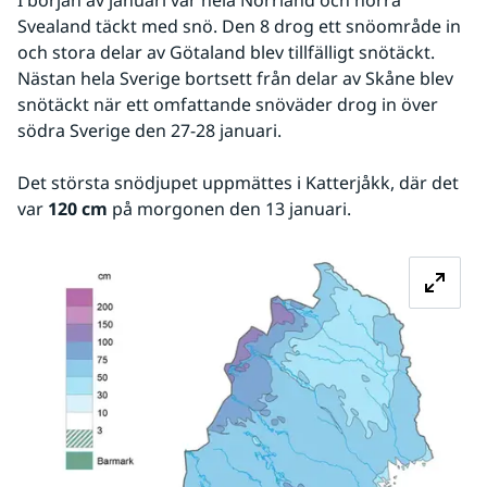
I början av januari var hela Norrland och norra 
Svealand täckt med snö. Den 8 drog ett snöområde in 
och stora delar av Götaland blev tillfälligt snötäckt. 
Nästan hela Sverige bortsett från delar av Skåne blev 
snötäckt när ett omfattande snöväder drog in över 
södra Sverige den 27-28 januari.
Det största snödjupet uppmättes i Katterjåkk, där det 
var 
120 cm
 på morgonen den 13 januari.
Fö