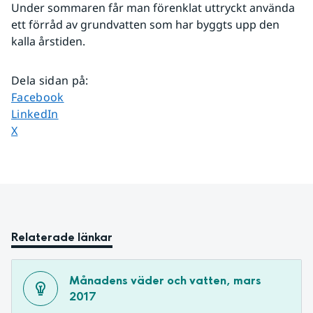
Under sommaren får man förenklat uttryckt använda 
ett förråd av grundvatten som har byggts upp den 
kalla årstiden.
Dela sidan på
:
Dela sidan på
Facebook
Dela sidan på
LinkedIn
Dela sidan på
X
Relaterade länkar
Månadens väder och vatten, mars 
2017