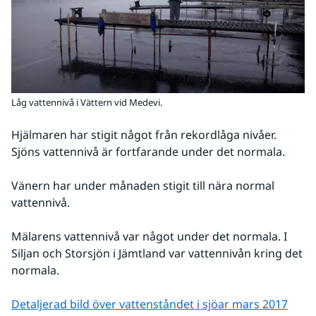
Låg vattennivå i Vättern vid Medevi.
Hjälmaren har stigit något från rekordlåga nivåer. 
Sjöns vattennivå är fortfarande under det normala.
Vänern har under månaden stigit till nära normal 
vattennivå.
Mälarens vattennivå var något under det normala. I 
Siljan och Storsjön i Jämtland var vattennivån kring det 
normala.
pdf, 
Detaljerad bild över vattenståndet i sjöar mars 2017