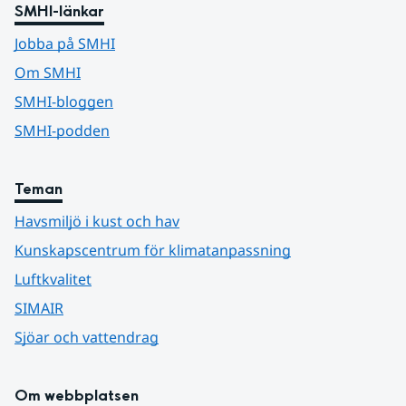
SMHI-länkar
Jobba på SMHI
Om SMHI
SMHI-bloggen
SMHI-podden
Teman
Havsmiljö i kust och hav
Kunskapscentrum för klimatanpassning
Luftkvalitet
SIMAIR
Sjöar och vattendrag
Om webbplatsen