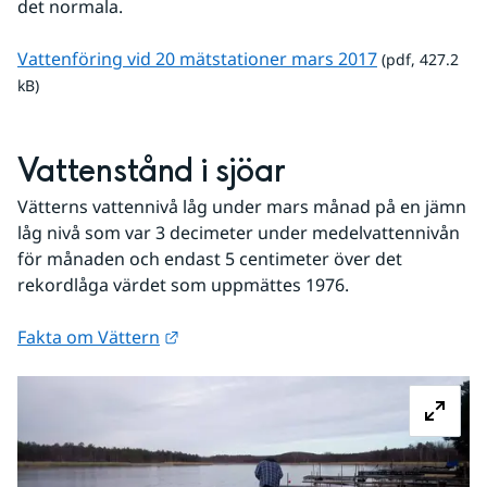
det normala.
pdf, 427.2 kB.
Vattenföring vid 20 mätstationer mars 2017
 (pdf, 427.2 
kB)
Vattenstånd i sjöar
Vätterns vattennivå låg under mars månad på en jämn 
låg nivå som var 3 decimeter under medelvattennivån 
för månaden och endast 5 centimeter över det 
rekordlåga värdet som uppmättes 1976.
Länk till annan webbplats.
Fakta om Vättern
Fö