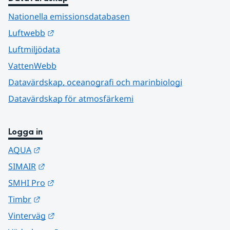
Nationella emissionsdatabasen
Länk till annan webbplats.
Luftwebb
Luftmiljödata
VattenWebb
Datavärdskap, oceanografi och marinbiologi
Datavärdskap för atmosfärkemi
Logga in
Länk till annan webbplats.
AQUA
Länk till annan webbplats.
SIMAIR
Länk till annan webbplats.
SMHI Pro
Länk till annan webbplats.
Timbr
Länk till annan webbplats.
Vinterväg