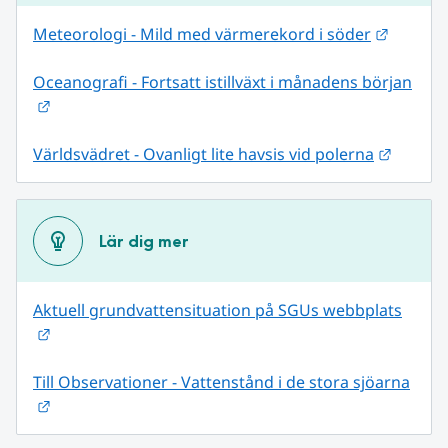
Länk ti
Meteorologi - Mild med värmerekord i söder
Oceanografi - Fortsatt istillväxt i månadens början
Länk till annan webbplats.
Länk ti
Världsvädret - Ovanligt lite havsis vid polerna
Lär dig mer
Aktuell grundvattensituation på SGUs webbplats
Länk till annan webbplats.
Till Observationer - Vattenstånd i de stora sjöarna
Länk till annan webbplats.