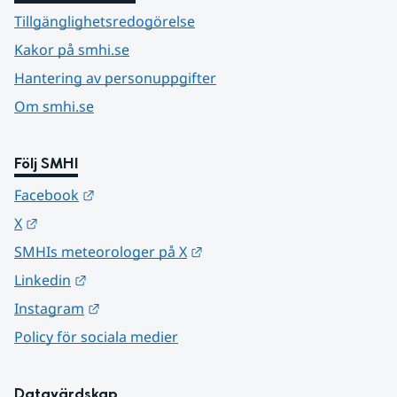
Tillgänglighetsredogörelse
Kakor på smhi.se
Hantering av personuppgifter
Om smhi.se
Följ SMHI
Länk till annan webbplats.
Facebook
Länk till annan webbplats.
X
Länk till annan webbplats.
SMHIs meteorologer på X
Länk till annan webbplats.
Linkedin
Länk till annan webbplats.
Instagram
Policy för sociala medier
Datavärdskap