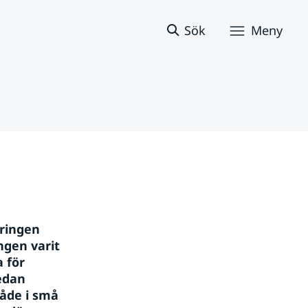
Sök
Meny
ringen 
gen varit 
för 
dan 
åde i små 