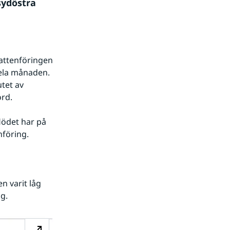
ydöstra 
ttenföringen 
ela månaden. 
tet av 
örd.
lödet har på 
nföring.
 varit låg 
g.
Förstora bilden