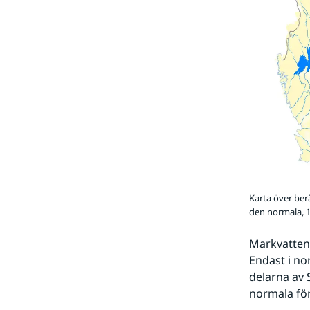
Karta över ber
den normala, 
Markvattenh
Endast i no
delarna av 
normala fö