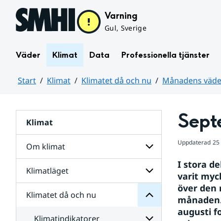
Hoppa till sidans innehåll
Varning
Gul, Sverige
Väder
Klimat
Data
Professionella tjänster
Start
Klimat
Klimatet då och nu
Månadens väder
Huvudinnehåll
Septe
Klimat
nu
och
då
Uppdaterad
25
Om klimat
Klimatet
för
I stora d
Undersidor
Klimatläget
Undersidor
varit myc
Sverige
för
i
över den 
Om
Klimatet då och nu
vatten
Undersidor
klimat
månaden.
och
för
augusti fo
väder
Klimatläget
Klimatindikatorer