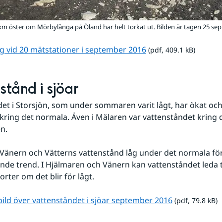
km öster om Mörbylånga på Öland har helt torkat ut. Bilden är tagen 25 se
pdf, 409.1 kB.
g vid 20 mätstationer i september 2016
 (pdf, 409.1 kB)
stånd i sjöar
et i Storsjön, som under sommaren varit lågt, har ökat och v
ring det normala. Även i Mälaren var vattenståndet kring 
n.
Vänern och Vätterns vattenstånd låg under det normala fö
de trend. I Hjälmaren och Vänern kan vattenståndet leda ti
rter om det blir för lågt.
pdf, 79.8 kB.
bild över vattenståndet i sjöar september 2016
 (pdf, 79.8 kB)