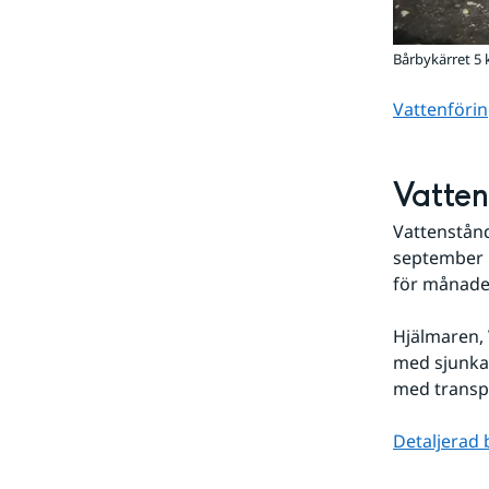
Bårbykärret 5 
Vattenförin
Vatten
Vattenstånd
september k
för månade
Hjälmaren, 
med sjunkan
med transpo
Detaljerad 