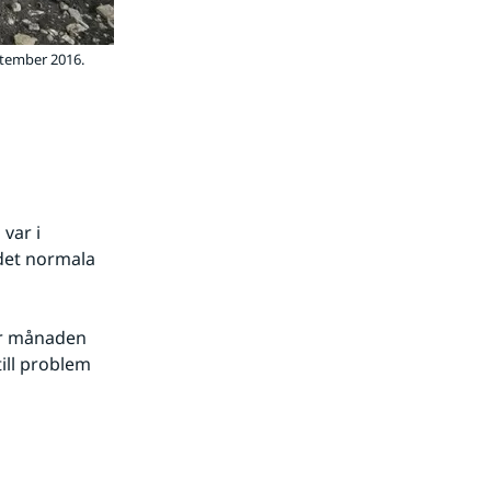
ptember 2016.
ar i 
det normala 
r månaden 
ll problem 