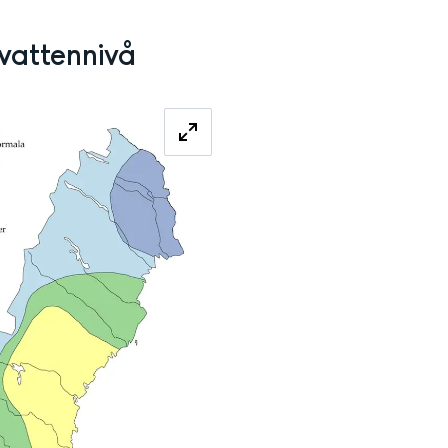
vattennivå
Förstora bilden