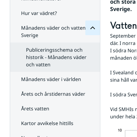
Månadens
och stora
för
Sverige.
Undersidor
Hur var vädret?
Undersidor
för
Vatten
Klimatindikatorer
Månadens väder och vatten i
Sverige
September i
där. I norr
Publiceringsschema och
I södra Norr
historik - Månadens väder
månaden öka
och vatten
I Svealand 
Månadens väder i världen
sina håll v
Årets och årstidernas väder
I södra Sve
Årets vatten
Vid SMHIs m
under hela 
Kartor avvikelse hittills