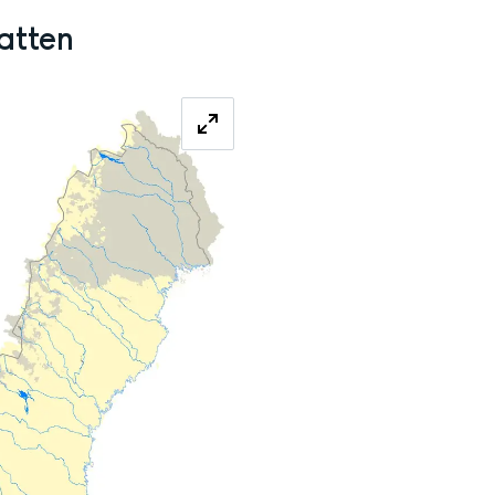
atten
Förstora bilden