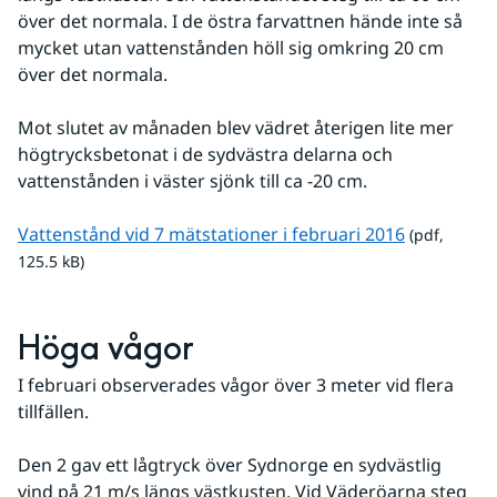
över det normala. I de östra farvattnen hände inte så 
mycket utan vattenstånden höll sig omkring 20 cm 
över det normala.
Mot slutet av månaden blev vädret återigen lite mer 
högtrycksbetonat i de sydvästra delarna och 
vattenstånden i väster sjönk till ca -20 cm.
pdf, 125.5 
Vattenstånd vid 7 mätstationer i februari 2016
 (pdf, 
125.5 kB)
Höga vågor
I februari observerades vågor över 3 meter vid flera 
tillfällen.
Den 2 gav ett lågtryck över Sydnorge en sydvästlig 
vind på 21 m/s längs västkusten. Vid Väderöarna steg 