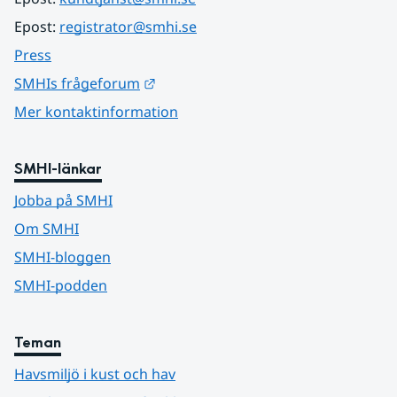
Epost: 
registrator@smhi.se
Press
Länk till annan webbplats.
SMHIs frågeforum
Mer kontaktinformation
SMHI-länkar
Jobba på SMHI
Om SMHI
SMHI-bloggen
SMHI-podden
Teman
Havsmiljö i kust och hav