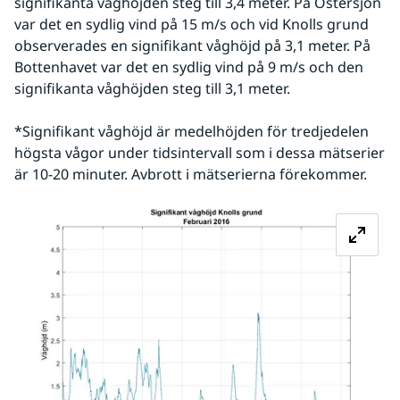
signifikanta våghöjden steg till 3,4 meter. På Östersjön 
var det en sydlig vind på 15 m/s och vid Knolls grund 
observerades en signifikant våghöjd på 3,1 meter. På 
Bottenhavet var det en sydlig vind på 9 m/s och den 
signifikanta våghöjden steg till 3,1 meter.
*Signifikant våghöjd är medelhöjden för tredjedelen 
högsta vågor under tidsintervall som i dessa mätserier 
är 10-20 minuter. Avbrott i mätserierna förekommer.
Fö