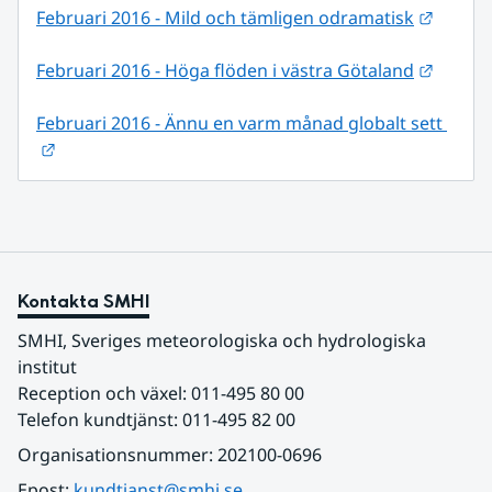
Länk ti
Februari 2016 - Mild och tämligen odramatisk
Länk ti
Februari 2016 - Höga flöden i västra Götaland
Februari 2016 - Ännu en varm månad globalt sett 
Länk till annan webbplats.
Kontakta SMHI
SMHI, Sveriges meteorologiska och hydrologiska 
institut
Reception och växel: 011-495 80 00
Telefon kundtjänst: 011-495 82 00
Organisationsnummer: 202100-0696
Epost: 
kundtjanst@smhi.se