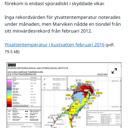
förekom is endast sporadiskt i skyddade vikar.
Inga rekordvärden för ytvattentemperatur noterades 
under månaden, men Marviken nådde en tiondel från 
sitt minvärdesrekord från februari 2012.
pdf, 79.5 k
Ytvattentemperatur i kustvatten februari 2016
 (pdf, 
79.5 kB)
Fö