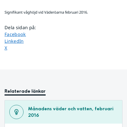
Signifikant våghöjd vid Väderöarna februari 2016.
Dela sidan på
:
Dela sidan på
Facebook
Dela sidan på
LinkedIn
Dela sidan på
X
Relaterade länkar
Månadens väder och vatten, februari 
2016