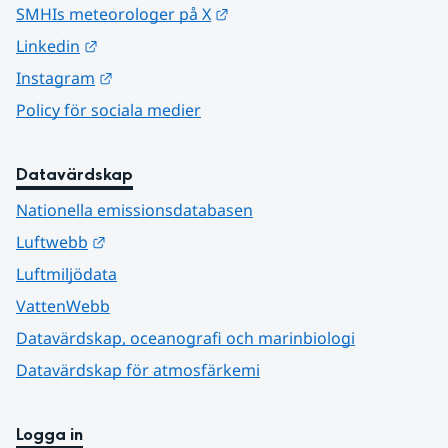
Länk till annan webbplats.
SMHIs meteorologer på X
Länk till annan webbplats.
Linkedin
Länk till annan webbplats.
Instagram
Policy för sociala medier
Datavärdskap
Nationella emissionsdatabasen
Länk till annan webbplats.
Luftwebb
Luftmiljödata
VattenWebb
Datavärdskap, oceanografi och marinbiologi
Datavärdskap för atmosfärkemi
Logga in