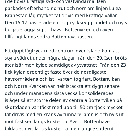
i de tidvis kraftiga syd- och västvindarna. Isen 
packades efterhand norrut och norr om linjen Luleå-
Brahestad låg mycket tät drivis med kraftiga vallar. 
Den 15-17 passerade en högtrycksrygg landet och nyis 
började lägga sig till havs i Bottenviken och även 
tillfälligt längs södra Bottenhavskusten.
Ett djupt lågtryck med centrum över Island kom att 
styra vädret under några dagar från den 20. Isen bröts 
åter isär men kylde samtidigt av ytvattnet. Från den 23 
fick kylan ordentligt fäste över de nordligaste 
havsområdena och istillväxten tog fart. Bottenviken 
och Norra Kvarken var helt istäckta ett dygn senare 
och under månadens sista vecka konsoliderades 
isläget så att större delen av centrala Bottenviken på 
skottdagen var täckt med upp till 50 cm tjock mycket 
tät drivis med en krans av tunnare jämn is och nyis ut 
mot fastisen längs kusterna. Även i Bottenhavet 
bildades nyis längs kusterna men längre söderut 