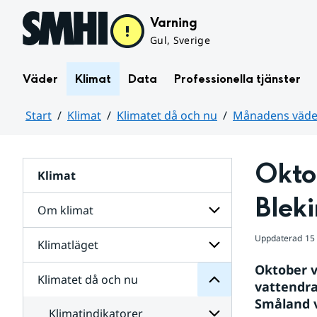
Hoppa till sidans innehåll
Varning
Gul, Sverige
Väder
Klimat
Data
Professionella tjänster
Start
Klimat
Klimatet då och nu
Månadens väder
Huvudinnehåll
Oktob
Klimat
nu
och
Blek
då
Om klimat
Klimatet
för
Uppdaterad
15
Undersidor
Klimatläget
Undersidor
Sverige
för
i
Oktober v
Om
Klimatet då och nu
vatten
Undersidor
klimat
vattendra
och
för
Småland v
väder
Klimatläget
Klimatindikatorer