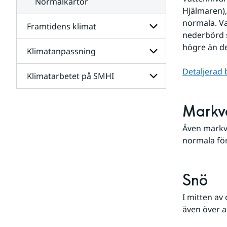
Normalkartor
Hjälmaren),
normala. Va
Framtidens klimat
nederbörd s
högre än de
Klimatanpassning
Undersidor
för
Framtidens
Detaljerad 
Klimatarbetet på SMHI
Undersidor
klimat
för
Klimatanpassning
Undersidor
Markv
för
Klimatarbetet
Även markva
på
SMHI
normala för
Snö
I mitten av 
även över 