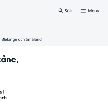
Sök
Meny
e, Blekinge och Småland
åne, 
i 
och 