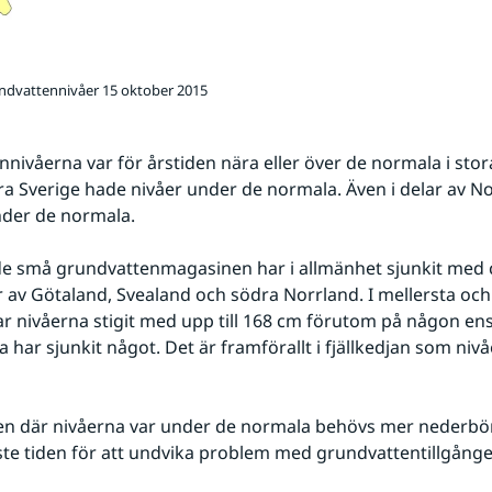
undvattennivåer 15 oktober 2015
nivåerna var för årstiden nära eller över de normala i stora
ra Sverige hade nivåer under de normala. Även i delar av No
nder de normala.
de små grundvattenmagasinen har i allmänhet sjunkit med c
ar av Götaland, Svealand och södra Norrland. I mellersta och
r nivåerna stigit med upp till 168 cm förutom på någon enst
 har sjunkit något. Det är framförallt i fjällkedjan som nivåe
en där nivåerna var under de normala behövs mer nederbör
e tiden för att undvika problem med grundvattentillgånge