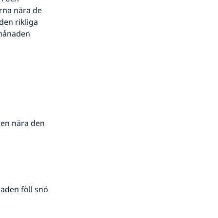
rna nära de 
en rikliga 
 månaden 
en nära den 
aden föll snö 