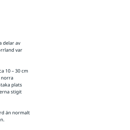
 delar av 
rrland var 
a 10 – 30 cm 
 norra 
aka plats 
rna stigit 
d än normalt 
n.