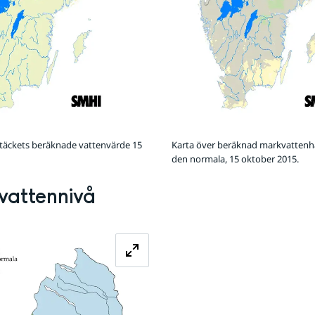
ötäckets beräknade vattenvärde 15
Karta över beräknad markvattenha
den normala, 15 oktober 2015.
vattennivå
Förstora bilden