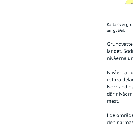
Karta över gr
enligt SGU.
Grundvatten
landet. Söd
nivåerna u
Nivåerna i 
i stora del
Norrland ha
där nivåerna
mest.
I de områd
den närmast