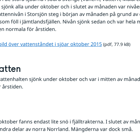
 sjönk alla under oktober och i slutet av månaden var nivåe
ttennivån i Storsjön steg i början av månaden på grund av d
om föll i Jämtlandsfjällen. Nivån sjönk sedan och var hela
n normala för årstiden.
pdf, 77.9 kB.
bild över vattenståndet i sjöar oktober 2015
 (pdf, 77.9 kB)
atten
ttenhalten sjönk under oktober och var i mitten av månad
 årstiden.
oktober fanns endast lite snö i fjälltrakterna. I slutet av mån
andra delar av norra Norrland. Mängderna var dock små.