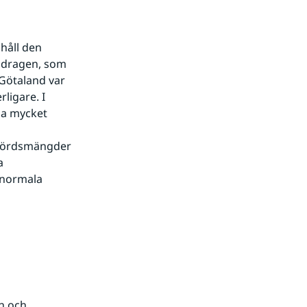
håll den 
dragen, som 
Götaland var 
igare. I 
a mycket 
 
 normala 
n och 