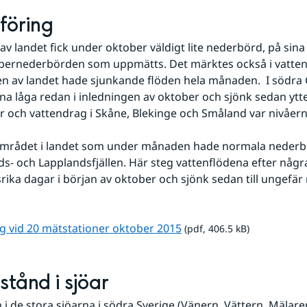
föring
av landet fick under oktober väldigt lite nederbörd, på sina 
obernederbörden som uppmätts. Det märktes också i vatten
len av landet hade sjunkande flöden hela månaden.  I södra 
na låga redan i inledningen av oktober och sjönk sedan ytterl
 och vattendrag i Skåne, Blekinge och Småland var nivåern
ds- och Lapplandsfjällen. Här steg vattenflödena efter några
ika dagar i början av oktober och sjönk sedan till ungefär
pdf, 406.5 kB.
g vid 20 mätstationer oktober 2015
 (pdf, 406.5 kB)
stånd i sjöar
 i de stora sjöarna i södra Sverige (Vänern, Vättern, Mälare