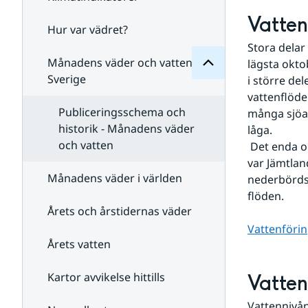
Månadens
för
Vatten
Undersidor
Hur var vädret?
Undersidor
för
Stora delar 
Klimatindikatorer
Månadens väder och vatten i
lägsta okt
Sverige
i större de
vattenflöde
Publiceringsschema och
många sjöar
historik - Månadens väder
låga.
och vatten
 Det enda området i landet som under månaden hade normala nederbördsmängder 
var Jämtlan
Månadens väder i världen
nederbördsr
flöden.
Årets och årstidernas väder
Vattenförin
Årets vatten
Kartor avvikelse hittills
Vatten
Vattennivån