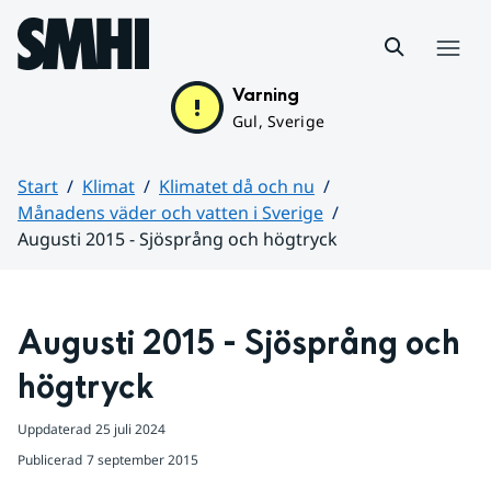
Hoppa till sidans innehåll
Meny
Varning
Gul, Sverige
Start
Klimat
Klimatet då och nu
Månadens väder och vatten i Sverige
Augusti 2015 - Sjösprång och högtryck
Huvudinnehåll
Augusti 2015 - Sjösprång och 
högtryck
Uppdaterad
25 juli 2024
Publicerad
7 september 2015