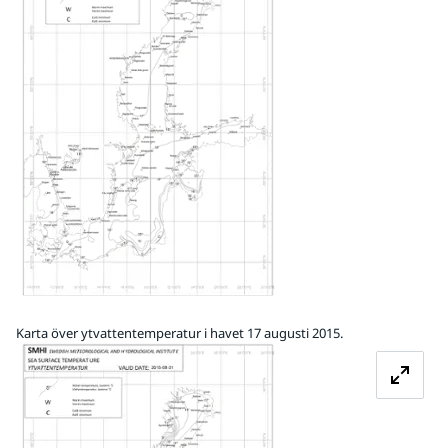
Karta över ytvattentemperatur i havet 17 augusti 2015.
Förstora bilden