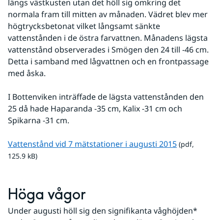
längs västkusten utan det höll sig omkring det 
normala fram till mitten av månaden. Vädret blev mer 
högtrycksbetonat vilket långsamt sänkte 
vattenstånden i de östra farvattnen. Månadens lägsta 
vattenstånd observerades i Smögen den 24 till -46 cm. 
Detta i samband med lågvattnen och en frontpassage 
med åska.
I Bottenviken inträffade de lägsta vattenstånden den 
25 då hade Haparanda -35 cm, Kalix -31 cm och 
Spikarna -31 cm.
pdf, 125.9 k
Vattenstånd vid 7 mätstationer i augusti 2015
 (pdf, 
125.9 kB)
Höga vågor
Under augusti höll sig den signifikanta våghöjden* 