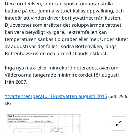
Den företeelsen, som kan snuva förväntansfulla 
badare på det ljumma vattnet kallas uppvällning, och 
innebär att vinden driver bort ytvattnet från kusten. 
Djupvattnet som ersätter det soluppvärmda vattnet 
kan vara betydligt kyligare, i extremfallen kan 
temperaturen sänkas tio grader eller mer. Under slutet 
av augusti var det fallet i södra Bottenviken, längs 
Bottenhavskusten och utmed Ölands ostkust.
Inga nya max- eller minrekord noterades, även om 
Väderöarna tangerade minimirekordet för augusti 
från 2007.
pdf, 79.6 kB
Ytvattentemperatur i kustvatten augusti 2015
 (pdf, 79.6 
kB)
Förstora bilden