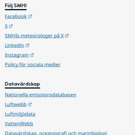
Följ SMHI
Länk till annan webbplats.
Facebook
Länk till annan webbplats.
X
Länk till annan webbplats.
SMHIs meteorologer på X
Länk till annan webbplats.
Linkedin
Länk till annan webbplats.
Instagram
Policy för sociala medier
Datavärdskap
Nationella emissionsdatabasen
Länk till annan webbplats.
Luftwebb
Luftmiljödata
VattenWebb
Datavärdskap, oceanografi och marinbiologi