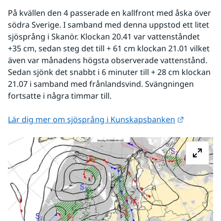
På kvällen den 4 passerade en kallfront med åska över 
södra Sverige. I samband med denna uppstod ett litet 
sjösprång i Skanör. Klockan 20.41 var vattenståndet 
+35 cm, sedan steg det till + 61 cm klockan 21.01 vilket 
även var månadens högsta observerade vattenstånd. 
Sedan sjönk det snabbt i 6 minuter till + 28 cm klockan 
21.07 i samband med frånlandsvind. Svängningen 
fortsatte i några timmar till.
Länk till 
Lär dig mer om sjösprång i Kunskapsbanken
Fö