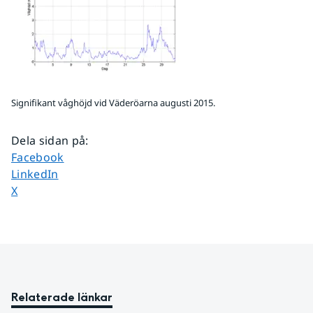
Signifikant våghöjd vid Väderöarna augusti 2015.
Dela sidan på
:
Dela sidan på
Facebook
Dela sidan på
LinkedIn
Dela sidan på
X
Relaterade länkar