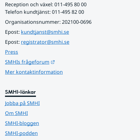
Reception och växel: 011-495 80 00
Telefon kundtjänst: 011-495 82 00
Organisationsnummer: 202100-0696
Epost: 
kundtjanst@smhi.se
Epost: 
registrator@smhi.se
Press
Länk till annan webbplats.
SMHIs frågeforum
Mer kontaktinformation
SMHI-länkar
Jobba på SMHI
Om SMHI
SMHI-bloggen
SMHI-podden