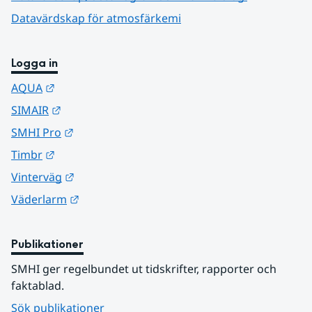
Datavärdskap för atmosfärkemi
Logga in
Länk till annan webbplats.
AQUA
Länk till annan webbplats.
SIMAIR
Länk till annan webbplats.
SMHI Pro
Länk till annan webbplats.
Timbr
Länk till annan webbplats.
Vinterväg
Länk till annan webbplats.
Väderlarm
Publikationer
SMHI ger regelbundet ut tidskrifter, rapporter och 
faktablad.
Sök publikationer