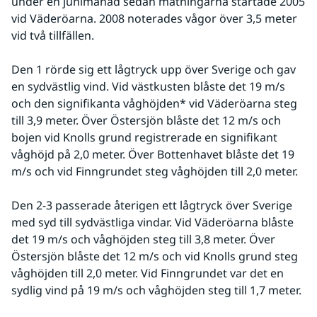
under en junimånad sedan mätningarna startade 2005 
vid Väderöarna. 2008 noterades vågor över 3,5 meter 
vid två tillfällen.
Den 1 rörde sig ett lågtryck upp över Sverige och gav 
en sydvästlig vind. Vid västkusten blåste det 19 m/s 
och den signifikanta våghöjden* vid Väderöarna steg 
till 3,9 meter. Över Östersjön blåste det 12 m/s och 
bojen vid Knolls grund registrerade en signifikant 
våghöjd på 2,0 meter. Över Bottenhavet blåste det 19 
m/s och vid Finngrundet steg våghöjden till 2,0 meter.
Den 2-3 passerade återigen ett lågtryck över Sverige 
med syd till sydvästliga vindar. Vid Väderöarna blåste 
det 19 m/s och våghöjden steg till 3,8 meter. Över 
Östersjön blåste det 12 m/s och vid Knolls grund steg 
våghöjden till 2,0 meter. Vid Finngrundet var det en 
sydlig vind på 19 m/s och våghöjden steg till 1,7 meter.