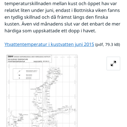
temperaturskillnaden mellan kust och öppet hav var 
relativt liten under juni, endast i Bottniska viken fanns 
en tydlig skillnad och då främst längs den finska 
kusten. Även vid månadens slut var det enbart de mer 
härdiga som uppskattade ett dopp i havet.
pdf, 79.3 kB.
Ytvattentemperatur i kustvatten juni 2015
 (pdf, 79.3 kB)
Förstora bilden