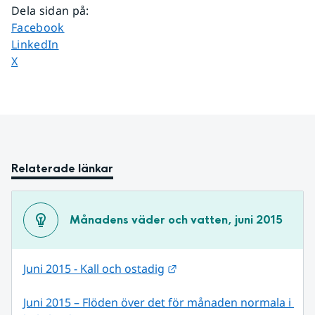
Dela sidan på
:
Dela sidan på
Facebook
Dela sidan på
LinkedIn
Dela sidan på
X
Relaterade länkar
Månadens väder och vatten, juni 2015
Länk till annan webbplats.
Juni 2015 - Kall och ostadig
Juni 2015 – Flöden över det för månaden normala i 