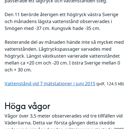
passerade ett lågtryck och vattenstånden steg.
Den 11 berörde återigen ett högtryck västra Sverige 
och månadens lägsta vattenstånd observerades i 
Smögen med -37 cm. Kungsvik hade -35 cm.
Resterande del av månaden hände inte så mycket med 
vattenstånden. Lågtryckspassager varvades med 
högtryck. Längst västkusten varierade vattenståndet 
mellan ca +20 cm och -20 cm. I östra Sverige mellan 0 
och + 30 cm.
pdf, 124.5 kB.
Vattenstånd vid 7 mätstationer i juni 2015
 (pdf, 124.5 kB)
Höga vågor
Vågor över 3,5 meter observerades vid tre tillfällen vid 
Väderöarna. Detta var första gången detta skedde 