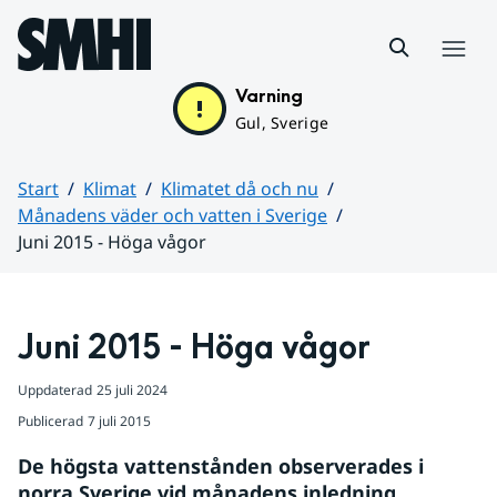
Hoppa till sidans innehåll
Meny
Varning
Gul, Sverige
Start
Klimat
Klimatet då och nu
Månadens väder och vatten i Sverige
Juni 2015 - Höga vågor
Huvudinnehåll
Juni 2015 - Höga vågor
Uppdaterad
25 juli 2024
Publicerad
7 juli 2015
De högsta vattenstånden observerades i 
norra Sverige vid månadens inledning. 