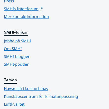
Press
Länk till annan webbplats.
SMHIs frågeforum
Mer kontaktinformation
SMHI-länkar
Jobba på SMHI
Om SMHI
SMHI-bloggen
SMHI-podden
Teman
Havsmiljö i kust och hav
Kunskapscentrum för klimatanpassning
Luftkvalitet