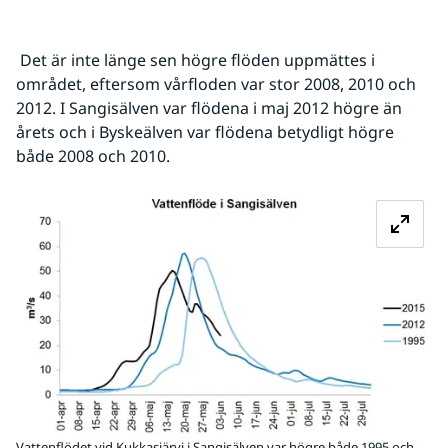
 Det är inte länge sen högre flöden uppmättes i 
området, eftersom vårfloden var stor 2008, 2010 och 
2012. I Sangisälven var flödena i maj 2012 högre än 
årets och i Byskeälven var flödena betydligt högre 
både 2008 och 2010.
Fö
Vattenflödet vid Kukkasjärvi i Sangisälven var högre både 1995 och