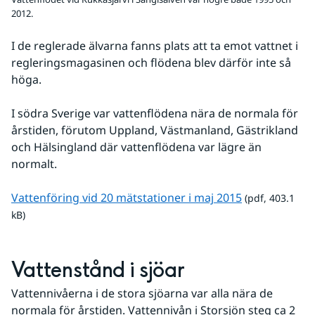
2012.
I de reglerade älvarna fanns plats att ta emot vattnet i 
regleringsmagasinen och flödena blev därför inte så 
höga.
I södra Sverige var vattenflödena nära de normala för 
årstiden, förutom Uppland, Västmanland, Gästrikland 
och Hälsingland där vattenflödena var lägre än 
normalt.
pdf, 403.1 kB.
Vattenföring vid 20 mätstationer i maj 2015
 (pdf, 403.1 
kB)
Vattenstånd i sjöar
Vattennivåerna i de stora sjöarna var alla nära de 
normala för årstiden. Vattennivån i Storsjön steg ca 2 