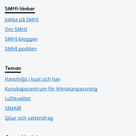
SMHI-länkar
Jobba på SMHI
Om SMHI
SMHI-bloggen
SMHI-podden
Teman
Havsmiljö i kust och hav
Kunskapscentrum för klimatanpassning
Luftkvalitet
SIMAIR
Sjöar och vattendrag