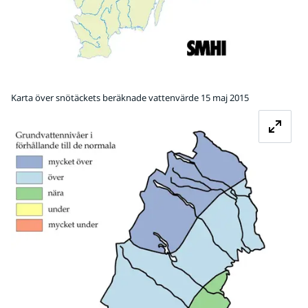
Karta över snötäckets beräknade vattenvärde 15 maj 2015
Fö