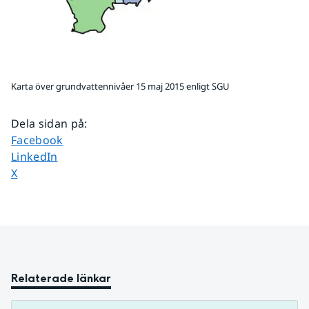
Karta över grundvattennivåer 15 maj 2015 enligt SGU
Dela sidan på
:
Dela sidan på
Facebook
Dela sidan på
LinkedIn
Dela sidan på
X
Relaterade länkar