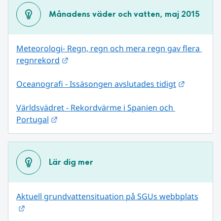
Månadens väder och vatten, maj 2015
Meteorologi- Regn, regn och mera regn gav flera 
Länk till annan webbplats.
regnrekord
Länk till
Oceanografi - Issäsongen avslutades tidigt
Världsvädret - Rekordvärme i Spanien och 
Länk till annan webbplats.
Portugal
Lär dig mer
Aktuell grundvattensituation på SGUs webbplats
Länk till annan webbplats.