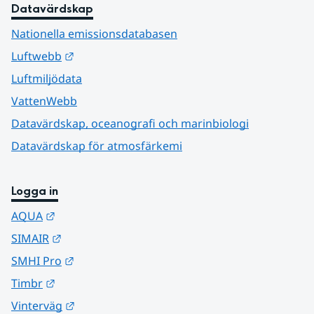
Datavärdskap
Nationella emissionsdatabasen
Länk till annan webbplats.
Luftwebb
Luftmiljödata
VattenWebb
Datavärdskap, oceanografi och marinbiologi
Datavärdskap för atmosfärkemi
Logga in
Länk till annan webbplats.
AQUA
Länk till annan webbplats.
SIMAIR
Länk till annan webbplats.
SMHI Pro
Länk till annan webbplats.
Timbr
Länk till annan webbplats.
Vinterväg