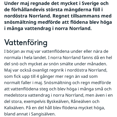
Under maj regnade det mycket i Sverige och 
de förhållandevis största mängderna föll i 
nordöstra Norrland. Regnet tillsammans med 
snösmältning medförde att flödena blev höga 
i många vattendrag i norra Norrland.
Vattenföring
I början av maj var vattenflödena under eller nära de 
normala i hela landet. I norra Norrland fanns då en hel 
del snö och mycket av snön smälte under månaden. 
Maj var också ovanligt regnrik i nordöstra Norrland, 
som fick upp till 4 gånger mer regn än vad som 
normalt faller i maj. Snösmältning och regn medförde 
att vattenflödena steg och blev höga i många små och 
medelstora vattendrag i norra Norrland, men även i en 
del stora, exempelvis Byskeälven, Råneälven och 
Kalixälven. På en del håll blev flödena mycket höga, 
bland annat i Sangisälven.