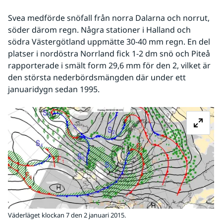
Svea medförde snöfall från norra Dalarna och norrut, 
söder därom regn. Några stationer i Halland och 
södra Västergötland uppmätte 30-40 mm regn. En del 
platser i nordöstra Norrland fick 1-2 dm snö och Piteå 
rapporterade i smält form 29,6 mm för den 2, vilket är 
den största nederbördsmängden där under ett 
januaridygn sedan 1995.
Fö
Väderläget klockan 7 den 2 januari 2015.