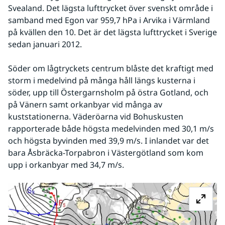
Svealand. Det lägsta lufttrycket över svenskt område i 
samband med Egon var 959,7 hPa i Arvika i Värmland 
på kvällen den 10. Det är det lägsta lufttrycket i Sverige 
sedan januari 2012.
Söder om lågtryckets centrum blåste det kraftigt med 
storm i medelvind på många håll längs kusterna i 
söder, upp till Östergarnsholm på östra Gotland, och 
på Vänern samt orkanbyar vid många av 
kuststationerna. Väderöarna vid Bohuskusten 
rapporterade både högsta medelvinden med 30,1 m/s 
och högsta byvinden med 39,9 m/s. I inlandet var det 
bara Åsbräcka-Torpabron i Västergötland som kom 
upp i orkanbyar med 34,7 m/s.
Fö