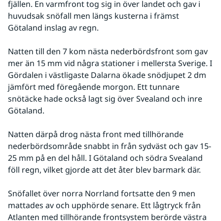
fjällen. En varmfront tog sig in över landet och gav i 
huvudsak snöfall men längs kusterna i främst 
Götaland inslag av regn.
Natten till den 7 kom nästa nederbördsfront som gav 
mer än 15 mm vid några stationer i mellersta Sverige. I 
Gördalen i västligaste Dalarna ökade snödjupet 2 dm 
jämfört med föregående morgon. Ett tunnare 
snötäcke hade också lagt sig över Svealand och inre 
Götaland.
Natten därpå drog nästa front med tillhörande 
nederbördsområde snabbt in från sydväst och gav 15-
25 mm på en del håll. I Götaland och södra Svealand 
föll regn, vilket gjorde att det åter blev barmark där.
Snöfallet över norra Norrland fortsatte den 9 men 
mattades av och upphörde senare. Ett lågtryck från 
Atlanten med tillhörande frontsystem berörde västra 