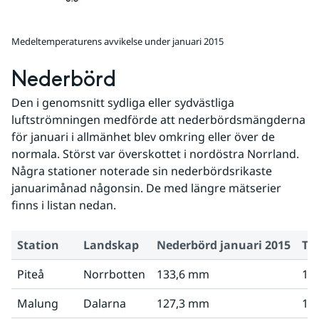
Medeltemperaturens avvikelse under januari 2015
Nederbörd
Den i genomsnitt sydliga eller sydvästliga 
luftströmningen medförde att nederbördsmängderna 
för januari i allmänhet blev omkring eller över de 
normala. Störst var överskottet i nordöstra Norrland. 
Några stationer noterade sin nederbördsrikaste 
januarimånad någonsin. De med längre mätserier 
finns i listan nedan.
Station
Landskap
Nederbörd januari 2015
Tid
Piteå
Norrbotten
133,6 mm
10
Malung
Dalarna
127,3 mm
12