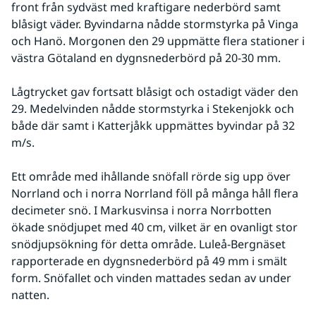
front från sydväst med kraftigare nederbörd samt 
blåsigt väder. Byvindarna nådde stormstyrka på Vinga 
och Hanö. Morgonen den 29 uppmätte flera stationer i 
västra Götaland en dygnsnederbörd på 20-30 mm.
Lågtrycket gav fortsatt blåsigt och ostadigt väder den 
29. Medelvinden nådde stormstyrka i Stekenjokk och 
både där samt i Katterjåkk uppmättes byvindar på 32 
m/s.
Ett område med ihållande snöfall rörde sig upp över 
Norrland och i norra Norrland föll på många håll flera 
decimeter snö. I Markusvinsa i norra Norrbotten 
ökade snödjupet med 40 cm, vilket är en ovanligt stor 
snödjupsökning för detta område. Luleå-Bergnäset 
rapporterade en dygnsnederbörd på 49 mm i smält 
form. Snöfallet och vinden mattades sedan av under 
natten.