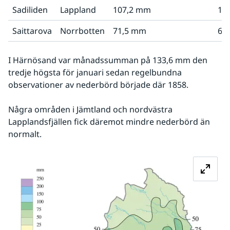
Sadiliden
Lappland
107,2 mm
10
Saittarova
Norrbotten
71,5 mm
66
I Härnösand var månadssumman på 133,6 mm den 
tredje högsta för januari sedan regelbundna 
observationer av nederbörd började där 1858.
Några områden i Jämtland och nordvästra 
Lapplandsfjällen fick däremot mindre nederbörd än 
normalt.
Fö