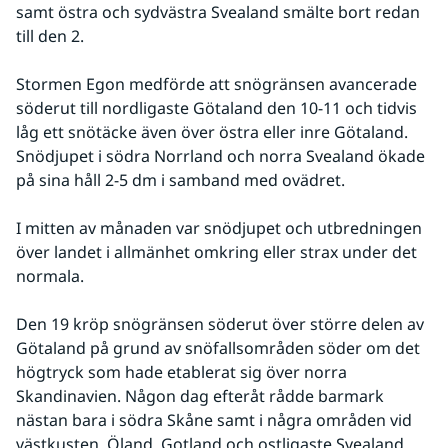
samt östra och sydvästra Svealand smälte bort redan 
till den 2.
Stormen Egon medförde att snögränsen avancerade 
söderut till nordligaste Götaland den 10-11 och tidvis 
låg ett snötäcke även över östra eller inre Götaland. 
Snödjupet i södra Norrland och norra Svealand ökade 
på sina håll 2-5 dm i samband med ovädret.
I mitten av månaden var snödjupet och utbredningen 
över landet i allmänhet omkring eller strax under det 
normala.
Den 19 kröp snögränsen söderut över större delen av 
Götaland på grund av snöfallsområden söder om det 
högtryck som hade etablerat sig över norra 
Skandinavien. Någon dag efteråt rådde barmark 
nästan bara i södra Skåne samt i några områden vid 
västkusten, Öland, Gotland och ostligaste Svealand.