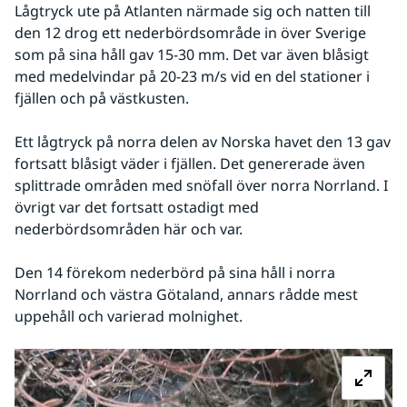
Lågtryck ute på Atlanten närmade sig och natten till 
den 12 drog ett nederbördsområde in över Sverige 
som på sina håll gav 15-30 mm. Det var även blåsigt 
med medelvindar på 20-23 m/s vid en del stationer i 
fjällen och på västkusten.
Ett lågtryck på norra delen av Norska havet den 13 gav 
fortsatt blåsigt väder i fjällen. Det genererade även 
splittrade områden med snöfall över norra Norrland. I 
övrigt var det fortsatt ostadigt med 
nederbördsområden här och var.
Den 14 förekom nederbörd på sina håll i norra 
Norrland och västra Götaland, annars rådde mest 
uppehåll och varierad molnighet.
Fö