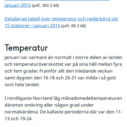
pdf, 383.3 kB.
januari 2015
 (pdf, 383.3 kB)
Detaljerad tabell över temperatur och nederbörd vid 
pdf, 88.3 kB.
15 stationer i januari 2015
 (pdf, 88.3 kB)
Temperatur
Januari var varmare än normalt i större delen av landet 
och temperaturöverskottet var på sina håll mellan fyra 
och fem grader. Framför allt den inledande veckan 
samt dygnen den 16-18 och 26-31 var milda i så gott 
som hela landet.
I nordligaste Norrland låg månadsmedeltemperaturen 
däremot omkring eller någon grad under 
normalvärdena. De kallaste perioderna där var den 11-
13 och 19-24.