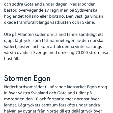
och södra Götaland under dagen. Nederbörden 
bestod övervägande av regn men på Sydsvenska 
höglandet föll snö eller blötsnö. Den västliga vinden 
ökade framförallt längs västkusten och i Skåne.
Ute på Atlanten söder om Island fanns samtidigt ett 
djupt lågtryck, som fått namnet Egon av den norska 
vädertjänsten, och kom att bli denna vintersäsongs 
värsta oväder i Sverige med omkring 70 000 strömlösa 
hushåll.
Stormen Egon
Nederbördsområdet tillhörande lågtrycket Egon drog 
in över västra Svealand och Götaland tidigt på 
morgonen den 10 och fortsatte mot nordost över 
landet. Lågtryckets centrum försköts under andra 
halvan av dygnet från Norge till ett dellågtryck över 