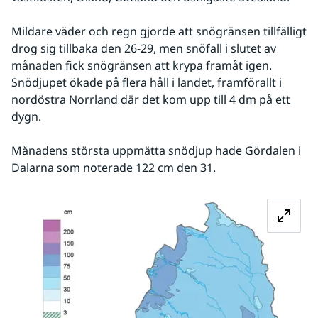
Mildare väder och regn gjorde att snögränsen tillfälligt 
drog sig tillbaka den 26-29, men snöfall i slutet av 
månaden fick snögränsen att krypa framåt igen. 
Snödjupet ökade på flera håll i landet, framförallt i 
nordöstra Norrland där det kom upp till 4 dm på ett 
dygn.
Månadens största uppmätta snödjup hade Gördalen i 
Dalarna som noterade 122 cm den 31.
Fö