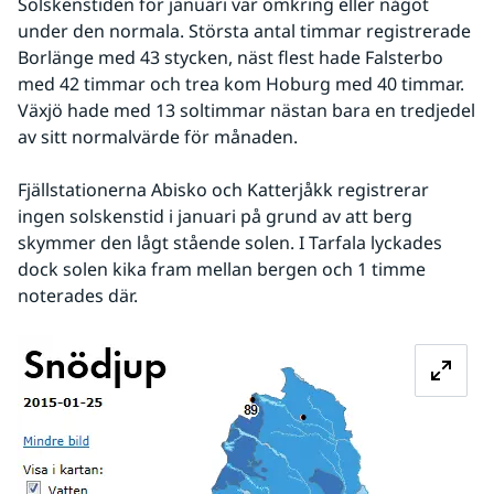
Solskenstiden för januari var omkring eller något 
under den normala. Största antal timmar registrerade 
Borlänge med 43 stycken, näst flest hade Falsterbo 
med 42 timmar och trea kom Hoburg med 40 timmar. 
Växjö hade med 13 soltimmar nästan bara en tredjedel 
av sitt normalvärde för månaden.
Fjällstationerna Abisko och Katterjåkk registrerar 
ingen solskenstid i januari på grund av att berg 
skymmer den lågt stående solen. I Tarfala lyckades 
dock solen kika fram mellan bergen och 1 timme 
noterades där.
Förstora bil