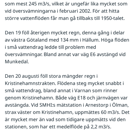
som mest 245 m3/s, vilket är ungefär lika mycket som 
vid översvämningarna i februari 2002. För att hitta 
större vattenflöden får man gå tillbaks till 1950-talet.
Den 19 föll återigen mycket regn, denna gång i delar 
av västra Götaland med 134 mm i Hällum. Höga flöden 
i små vattendrag ledde till problem med 
översvämningar. Bland annat var väg E6 avstängd vid 
Munkedal.
Den 20 augusti föll stora mängder regn i 
Kristinehamnstrakten. Flödena steg mycket snabbt i 
små vattendrag, bland annat i Varnan som rinner 
genom Kristinehamn. Både väg E18 och järnvägen var 
avstängda. Vid SMHI:s mätstation i Arnestorp i Ölman, 
strax väster om Kristinehamn, uppmättes 60 m3/s. Det 
är mycket mer än vad som tidigare uppmätts vid den 
stationen, som har ett medelflöde på 2,2 m3/s.