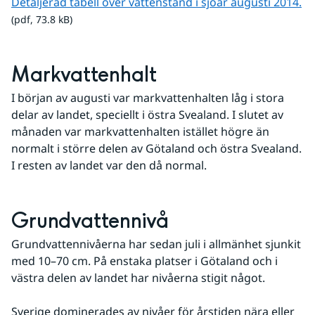
pd
Detaljerad tabell över vattenstånd i sjöar augusti 2014.
(pdf, 73.8 kB)
Markvattenhalt
I början av augusti var markvattenhalten låg i stora 
delar av landet, speciellt i östra Svealand. I slutet av 
månaden var markvattenhalten istället högre än 
normalt i större delen av Götaland och östra Svealand. 
I resten av landet var den då normal.
Grundvattennivå
Grundvattennivåerna har sedan juli i allmänhet sjunkit 
med 10–70 cm. På enstaka platser i Götaland och i 
västra delen av landet har nivåerna stigit något.
Sverige dominerades av nivåer för årstiden nära eller 