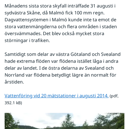
Månadens sista stora skyfall inträffade 31 augusti i 
sydvästra Skåne, då Malmö fick 100 mm regn. 
Dagvattensystemen i Malmö kunde inte ta emot de 
stora vattenmängderna och flera områden i staden 
översvämmades. Det blev också mycket stora 
störningar i trafiken.
Samtidigt som delar av västra Götaland och Svealand 
hade extrema flöden var flödena istället låga i andra 
delar av landet. I de östra delarna av Svealand och 
Norrland var flödena betydligt lägre än normalt för 
årstiden.
pdf, 392.
Vattenföring vid 20 mätstationer i augusti 2014.
 (pdf, 
392.1 kB)