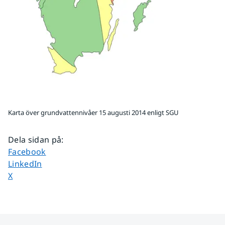
Karta över grundvattennivåer 15 augusti 2014 enligt SGU
Dela sidan på
:
Dela sidan på
Facebook
Dela sidan på
LinkedIn
Dela sidan på
X