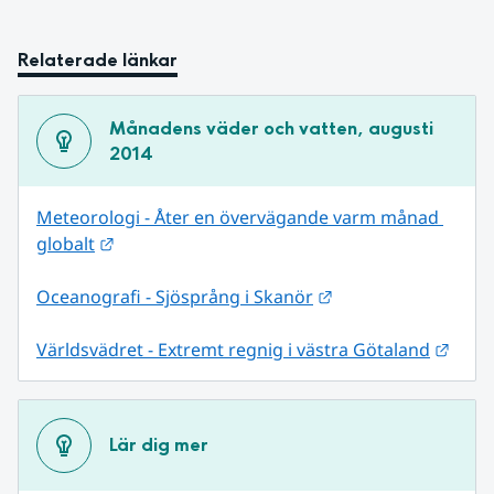
Relaterade länkar
Månadens väder och vatten, augusti 
2014
Meteorologi - Åter en övervägande varm månad 
Länk till annan webbplats.
globalt
Länk till annan web
Oceanografi - Sjösprång i Skanör
Länk 
Världsvädret - Extremt regnig i västra Götaland
Lär dig mer