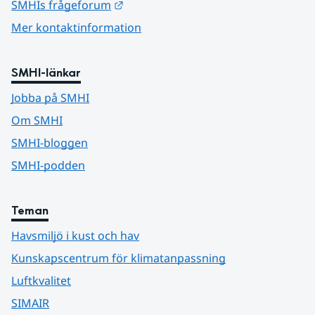
Länk till annan webbplats.
SMHIs frågeforum
Mer kontaktinformation
SMHI-länkar
Jobba på SMHI
Om SMHI
SMHI-bloggen
SMHI-podden
Teman
Havsmiljö i kust och hav
Kunskapscentrum för klimatanpassning
Luftkvalitet
SIMAIR