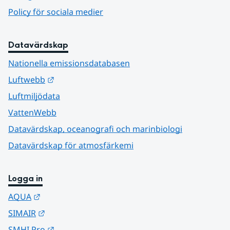
Policy för sociala medier
Datavärdskap
Nationella emissionsdatabasen
Länk till annan webbplats.
Luftwebb
Luftmiljödata
VattenWebb
Datavärdskap, oceanografi och marinbiologi
Datavärdskap för atmosfärkemi
Logga in
Länk till annan webbplats.
AQUA
Länk till annan webbplats.
SIMAIR
Länk till annan webbplats.
SMHI Pro