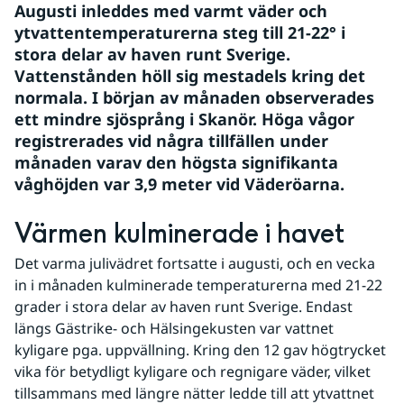
Augusti inleddes med varmt väder och 
ytvattentemperaturerna steg till 21-22° i 
stora delar av haven runt Sverige. 
Vattenstånden höll sig mestadels kring det 
normala. I början av månaden observerades 
ett mindre sjösprång i Skanör. Höga vågor 
registrerades vid några tillfällen under 
månaden varav den högsta signifikanta 
våghöjden var 3,9 meter vid Väderöarna.
Värmen kulminerade i havet
Det varma julivädret fortsatte i augusti, och en vecka 
in i månaden kulminerade temperaturerna med 21-22 
grader i stora delar av haven runt Sverige. Endast 
längs Gästrike- och Hälsingekusten var vattnet 
kyligare pga. uppvällning. Kring den 12 gav högtrycket 
vika för betydligt kyligare och regnigare väder, vilket 
tillsammans med längre nätter ledde till att ytvattnet 