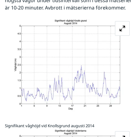
högsta vågor under tidsintervall som i dessa mätserier 
är 10-20 minuter. Avbrott i mätserierna förekommer.
Fö
Signifikant våghöjd vid Knollsgrund augusti 2014
Fö