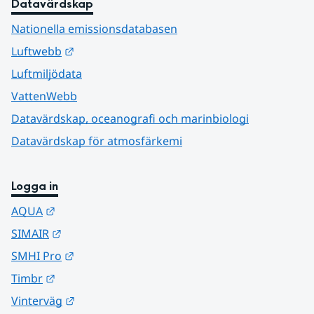
Datavärdskap
Nationella emissionsdatabasen
Länk till annan webbplats.
Luftwebb
Luftmiljödata
VattenWebb
Datavärdskap, oceanografi och marinbiologi
Datavärdskap för atmosfärkemi
Logga in
Länk till annan webbplats.
AQUA
Länk till annan webbplats.
SIMAIR
Länk till annan webbplats.
SMHI Pro
Länk till annan webbplats.
Timbr
Länk till annan webbplats.
Vinterväg