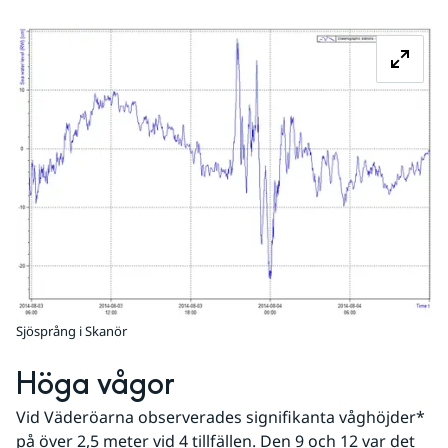
Fö
Sjösprång i Skanör
Höga vågor
Vid Väderöarna observerades signifikanta våghöjder* 
på över 2,5 meter vid 4 tillfällen. Den 9 och 12 var det 