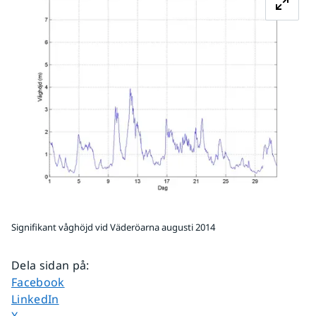
Signifikant våghöjd vid Väderöarna augusti 2014
Dela sidan på
:
Dela sidan på
Facebook
Dela sidan på
LinkedIn
Dela sidan på