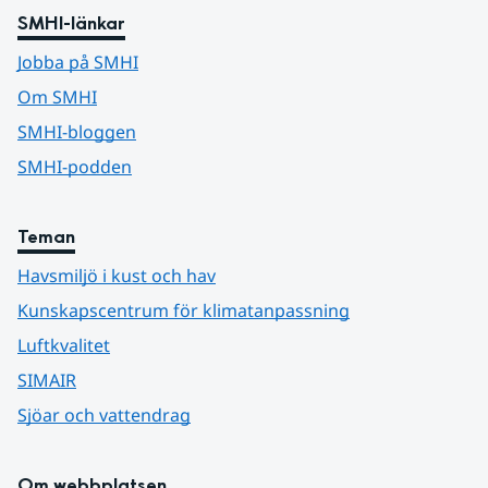
SMHI-länkar
Jobba på SMHI
Om SMHI
SMHI-bloggen
SMHI-podden
Teman
Havsmiljö i kust och hav
Kunskapscentrum för klimatanpassning
Luftkvalitet
SIMAIR
Sjöar och vattendrag
Om webbplatsen