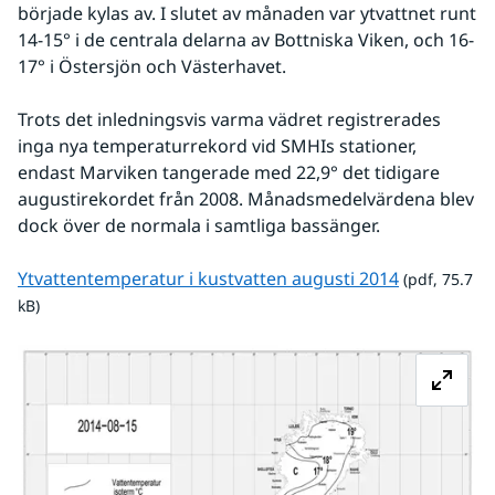
började kylas av. I slutet av månaden var ytvattnet runt 
14-15° i de centrala delarna av Bottniska Viken, och 16-
17° i Östersjön och Västerhavet.
Trots det inledningsvis varma vädret registrerades 
inga nya temperaturrekord vid SMHIs stationer, 
endast Marviken tangerade med 22,9° det tidigare 
augustirekordet från 2008. Månadsmedelvärdena blev 
dock över de normala i samtliga bassänger.
pdf, 75.7 kB
Ytvattentemperatur i kustvatten augusti 2014
 (pdf, 75.7 
kB)
Fö