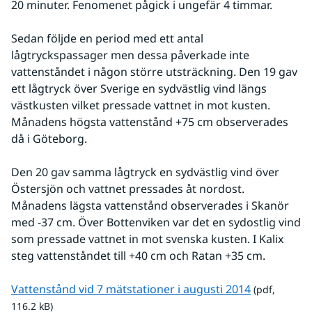
20 minuter. Fenomenet pågick i ungefär 4 timmar.
Sedan följde en period med ett antal 
lågtryckspassager men dessa påverkade inte 
vattenståndet i någon större utsträckning. Den 19 gav 
ett lågtryck över Sverige en sydvästlig vind längs 
västkusten vilket pressade vattnet in mot kusten. 
Månadens högsta vattenstånd +75 cm observerades 
då i Göteborg.
Den 20 gav samma lågtryck en sydvästlig vind över 
Östersjön och vattnet pressades åt nordost. 
Månadens lägsta vattenstånd observerades i Skanör 
med -37 cm. Över Bottenviken var det en sydostlig vind 
som pressade vattnet in mot svenska kusten. I Kalix 
steg vattenståndet till +40 cm och Ratan +35 cm.
pdf, 116.2 k
Vattenstånd vid 7 mätstationer i augusti 2014
 (pdf, 
116.2 kB)