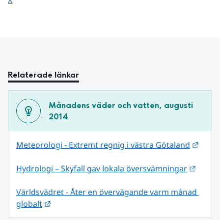
X
Relaterade länkar
Månadens väder och vatten, augusti 
2014
Länk 
Meteorologi - Extremt regnig i västra Götaland
Länk t
Hydrologi – Skyfall gav lokala översvämningar
Världsvädret - Åter en övervägande varm månad 
Länk till annan webbplats.
globalt