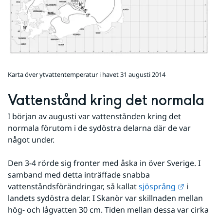
Karta över ytvattentemperatur i havet 31 augusti 2014
Vattenstånd kring det normala
I början av augusti var vattenstånden kring det 
normala förutom i de sydöstra delarna där de var 
något under.
Den 3-4 rörde sig fronter med åska in över Sverige. I 
samband med detta inträffade snabba 
Länk till
vattenståndsförändringar, så kallat 
sjösprång
 i 
landets sydöstra delar. I Skanör var skillnaden mellan 
hög- och lågvatten 30 cm. Tiden mellan dessa var cirka 