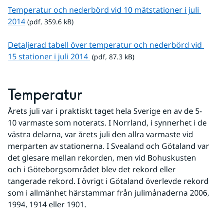
Temperatur och nederbörd vid 10 mätstationer i juli 
pdf, 359.6 kB.
2014
 (pdf, 359.6 kB)
Detaljerad tabell över temperatur och nederbörd vid 
pdf, 87.3 kB.
15 stationer i juli 2014 
 (pdf, 87.3 kB)
Temperatur
Årets juli var i praktiskt taget hela Sverige en av de 5-
10 varmaste som noterats. I Norrland, i synnerhet i de 
västra delarna, var årets juli den allra varmaste vid 
merparten av stationerna. I Svealand och Götaland var 
det glesare mellan rekorden, men vid Bohuskusten 
och i Göteborgsområdet blev det rekord eller 
tangerade rekord. I övrigt i Götaland överlevde rekord 
som i allmänhet härstammar från julimånaderna 2006, 
1994, 1914 eller 1901.