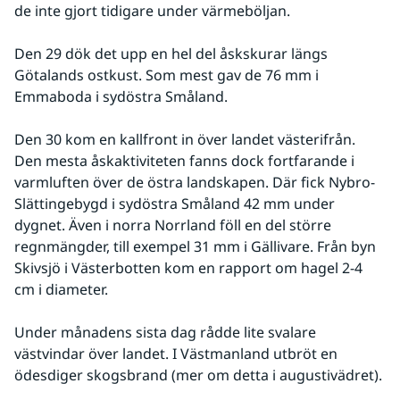
de inte gjort tidigare under värmeböljan.
Den 29 dök det upp en hel del åskskurar längs 
Götalands ostkust. Som mest gav de 76 mm i 
Emmaboda i sydöstra Småland.
Den 30 kom en kallfront in över landet västerifrån. 
Den mesta åskaktiviteten fanns dock fortfarande i 
varmluften över de östra landskapen. Där fick Nybro-
Slättingebygd i sydöstra Småland 42 mm under 
dygnet. Även i norra Norrland föll en del större 
regnmängder, till exempel 31 mm i Gällivare. Från byn 
Skivsjö i Västerbotten kom en rapport om hagel 2-4 
cm i diameter.
Under månadens sista dag rådde lite svalare 
västvindar över landet. I Västmanland utbröt en 
ödesdiger skogsbrand (mer om detta i augustivädret).