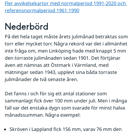
Fler avvikelsekartor med normalperiod 1991-2020 och 
referens­normalperiod 1961-1990
Nederbörd
På det hela taget måste årets julimånad betraktas som 
torr eller mycket torr. Några rekord var det i allmänhet 
inte fråga om, men Linköping hade med knappt 5 mm 
den torraste julimånaden sedan 1901. Det förtjänar 
även att nämnas att Östmark i Värmland, med 
mätningar sedan 1943, upplevt sina båda torraste 
julimånader de två senaste åren.
Det fanns i och för sig ett antal stationer som 
sammanlagt fick över 100 mm under juli. Men i många 
fall var det enstaka dygn som svarade för minst halva 
månadssumman. Några exempel:
Skröven i Lappland fick 156 mm, varav 76 mm den 