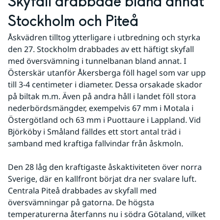
Skyfall drabbade bland annat 
Stockholm och Piteå
Åskvädren tilltog ytterligare i utbredning och styrka 
den 27. Stockholm drabbades av ett häftigt skyfall 
med översvämning i tunnelbanan bland annat. I 
Österskär utanför Åkersberga föll hagel som var upp 
till 3-4 centimeter i diameter. Dessa orsakade skador 
på biltak m.m. Även på andra håll i landet föll stora 
nederbördsmängder, exempelvis 67 mm i Motala i 
Östergötland och 63 mm i Puottaure i Lappland. Vid 
Björköby i Småland fälldes ett stort antal träd i 
samband med kraftiga fallvindar från åskmoln.
Den 28 låg den kraftigaste åskaktiviteten över norra 
Sverige, där en kallfront börjat dra ner svalare luft. 
Centrala Piteå drabbades av skyfall med 
översvämningar på gatorna. De högsta 
temperaturerna återfanns nu i södra Götaland, vilket 