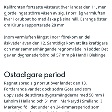
Kallfronten fortsatte västerut över landet den 11, men 
gjorde inget större väsen av sig. I norr låg varmluften 
kvar i orubbat bo med åska på sina håll. Esrange öster 
om Kiruna rapporterade 28 mm.
Inom varmluften längst i norr förekom en del 
åskväder även den 12. Samtidigt kom ett lite kraftigare 
och mer sammanhängande regnområde in i söder. Det 
gav en dygnsnederbörd på 57 mm på Hanö i Blekinge.
Ostadigare period
Regnet spred sig norrut över landet den 13. 
Fortfarande var det dock södra Götaland som 
uppvisade de största dygnsmängderna med 50 mm i 
Laholm i Halland och 51 mm i Markaryd i Småland. I 
Markaryd föll det under en 24-timmarsperiod som 