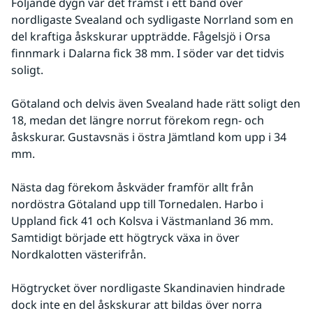
Följande dygn var det främst i ett band över 
nordligaste Svealand och sydligaste Norrland som en 
del kraftiga åskskurar uppträdde. Fågelsjö i Orsa 
finnmark i Dalarna fick 38 mm. I söder var det tidvis 
soligt.
Götaland och delvis även Svealand hade rätt soligt den 
18, medan det längre norrut förekom regn- och 
åskskurar. Gustavsnäs i östra Jämtland kom upp i 34 
mm.
Nästa dag förekom åskväder framför allt från 
nordöstra Götaland upp till Tornedalen. Harbo i 
Uppland fick 41 och Kolsva i Västmanland 36 mm. 
Samtidigt började ett högtryck växa in över 
Nordkalotten västerifrån.
Högtrycket över nordligaste Skandinavien hindrade 
dock inte en del åskskurar att bildas över norra 