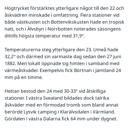
Högtrycket förstärktes ytterligare något till den 22 och 
åskvädren minskade i omfattning. Flera stationer vid 
både västkusten och Bottenvikskusten hade en tropisk 
natt, och i Älvsbyn i Norrbotten noterades säsongens 
dittills högsta temperatur med 31,9°.
Temperaturerna steg ytterligare den 23. Umeå hade 
32,2° och därmed sin varmaste dag sedan den 27 juni 
1882. Men lokalt öppnade sig himlen i samband med 
värmeåskväder. Exempelvis fick Börtnan i Jämtland 24 
mm på en timme.
Hettan bestod den 24 med 30-33° vid åtskilliga 
stationer. I västra Svealand bildades dock talrika 
åskväder med en förmodad tromb som bland annat 
berörde Lysvik camping i Klarälvsdalen i Värmland. 
Gördalen i västra Dalarna fick 64 mm under dygnet.