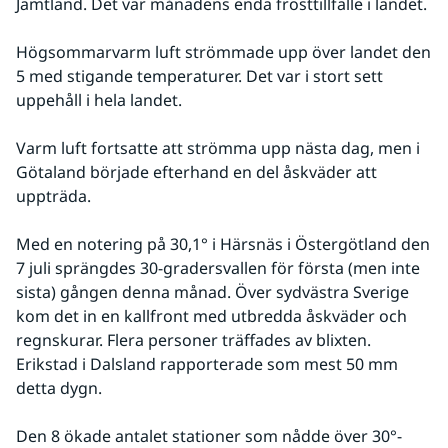
Jämtland. Det var månadens enda frosttillfälle i landet.
Högsommarvarm luft strömmade upp över landet den 
5 med stigande temperaturer. Det var i stort sett 
uppehåll i hela landet.
Varm luft fortsatte att strömma upp nästa dag, men i 
Götaland började efterhand en del åskväder att 
uppträda.
Med en notering på 30,1° i Härsnäs i Östergötland den 
7 juli sprängdes 30-gradersvallen för första (men inte 
sista) gången denna månad. Över sydvästra Sverige 
kom det in en kallfront med utbredda åskväder och 
regnskurar. Flera personer träffades av blixten. 
Erikstad i Dalsland rapporterade som mest 50 mm 
detta dygn.
Den 8 ökade antalet stationer som nådde över 30°-