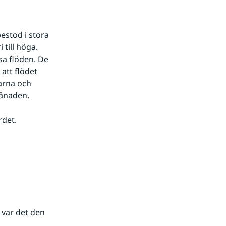
stod i stora 
till höga. 
a flöden. De 
tt flödet 
arna och 
månaden.
rdet.
var det den 