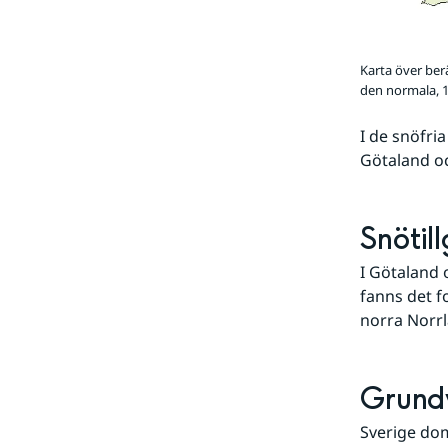
Karta över ber
den normala, 1
I de snöfri
Götaland oc
Snötil
I Götaland 
fanns det f
norra Norrla
Grund
Sverige dom