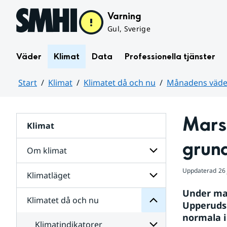
Hoppa till sidans innehåll
Varning
Gul, Sverige
Väder
Klimat
Data
Professionella tjänster
Start
Klimat
Klimatet då och nu
Månadens väder
Huvudinnehåll
Mars
Klimat
nu
och
grun
då
Om klimat
Klimatet
för
Uppdaterad
26 
Undersidor
Klimatläget
Undersidor
Sverige
för
i
Under mar
Om
Klimatet då och nu
vatten
Undersidor
klimat
Upperudsä
och
för
normala i
väder
Klimatläget
Klimatindikatorer