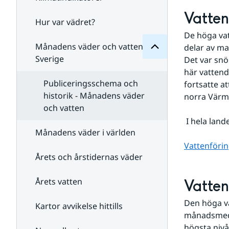
Månadens
för
Vatten
Undersidor
Hur var vädret?
Undersidor
för
De höga vat
Klimatindikatorer
Månadens väder och vatten i
delar av ma
Sverige
Det var snö
här vattend
Publiceringsschema och
fortsatte a
historik - Månadens väder
norra Värm
och vatten
 I hela lan
Månadens väder i världen
Vattenförin
Årets och årstidernas väder
Årets vatten
Vatten
Den höga va
Kartor avvikelse hittills
månadsmedel
högsta niv