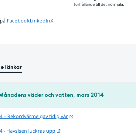
förhållande till det normala.
Dela sidan på
Dela sidan på
Dela sidan på
 på
:
Facebook
LinkedIn
X
e länkar
Månadens väder och vatten, mars 2014
Länk till annan webbplats.
4 – Rekordvärme gav tidig vår
Länk till annan webbplats.
4 - Havsisen luckras upp