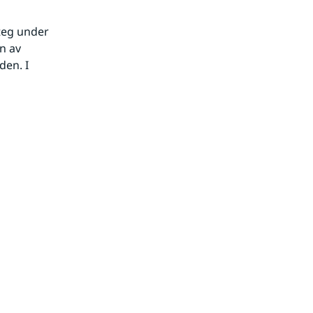
 av 
en. I 