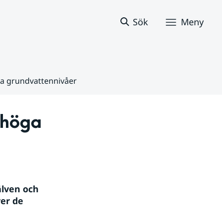
Sök
Meny
ga grundvattennivåer
höga 
lven och 
r de 