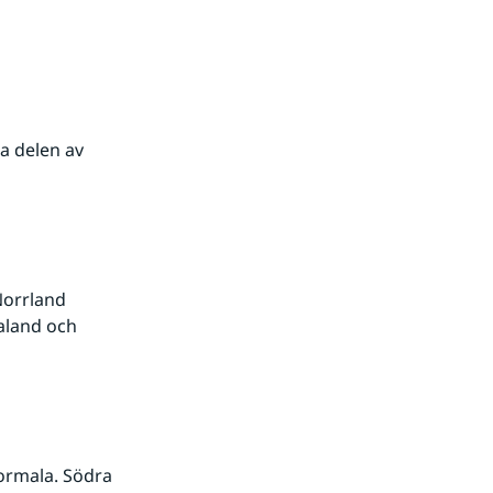
a delen av 
orrland 
aland och 
ormala. Södra 