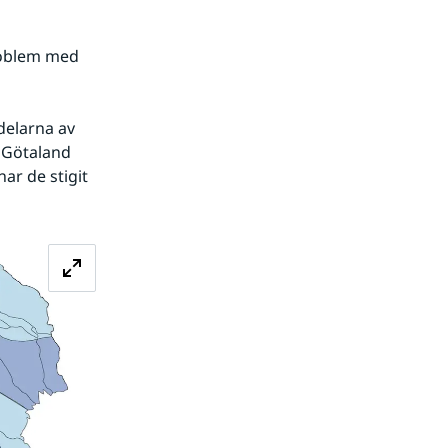
 Götaland 
r de stigit 
Förstora bilden