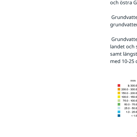
och östra G
 Grundvattensituationen är god i praktiskt taget hela landet. Några problem med 
grundvatten
 Grundvattennivåerna har sedan februari sjunkit med 5–30 cm i södra delarna av 
landet och 
samt längst
med 10-25 