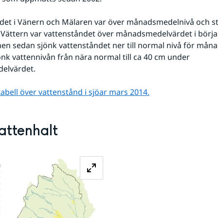
Vättern var vattenståndet över månadsmedelvärdet i början
 sedan sjönk vattenståndet ner till normal nivå för månad
önk vattennivån från nära normal till ca 40 cm under 
elvärdet.
tabell över vattenstånd i sjöar mars 2014.
attenhalt
Förstora bilden