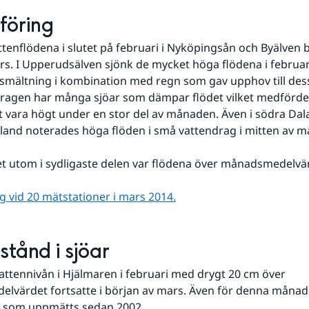
föring
tenflödena i slutet på februari i Nyköpingsån och Byälven be
rs. I Upperudsälven sjönk de mycket höga flödena i februari 
smältning i kombination med regn som gav upphov till dess
ragen har många sjöar som dämpar flödet vilket medförde a
tt vara högt under en stor del av månaden. Även i södra Dal
land noterades höga flöden i små vattendrag i mitten av 
det utom i sydligaste delen var flödena över månadsmedelvä
g vid 20 mätstationer i mars 2014.
stånd i sjöar
ttennivån i Hjälmaren i februari med drygt 20 cm över 
värdet fortsatte i början av mars. Även för denna månad 
å som uppmätts sedan 2002.