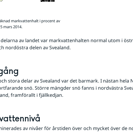
äknad markvattenhalt i procent av
5 mars 2014.
a delarna av landet var markvattenhalten normal utom i östr
h nordöstra delen av Svealand.
lgång
och stora delar av Svealand var det barmark. I nästan hela N
ortfarande snö. Större mängder snö fanns i nordvästra Sve
nd, framförallt i fjällkedjan.
vattennivå
inerades av nivåer för årstiden över och mycket över de n