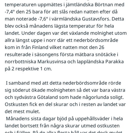
temperaturen uppmättes i jämtländska Börtnan med 
-7,4° den 25 bara för att slås redan natten efter då 
man noterade -7,6° i värmländska Gustavsfors. Detta 
blev också månadens lägsta temperatur för hela 
landet. Under dagen var det växlande molnighet utom 
allra längst uppe i norr där ett nederbördsområde 
kom in från Finland vilket natten mot den 26 
resulterade i säsongens första mätbara snötäcke i 
norrbottniska Markusvinsa och lappländska Parakka 
på 2 respektive 1 cm.
 I samband med att detta nederbördsområde rörde 
sig söderut ökade molnigheten så det var bara västra 
och sydvästra Götaland som hade någorlunda soligt. 
Ostkusten fick en del skurar och i resten av landet var 
det mest mulet.
 Månadens sista dagar bjöd på uppehållsväder i hela 
landet bortsett från några skurar utmed ostkusten 
och i fjällen. På de allra flesta håll var det dock mulet, 