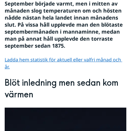
September började varmt, men i mitten av 
månaden slog temperaturen om och hösten 
nådde nästan hela landet innan månadens 
slut. På vissa håll upplevde man den blötaste 
septembermånaden i mannaminne, medan 
man på annat håll upplevde den torraste 
september sedan 1875.
Ladda hem statistik för aktuell eller valfri månad och 
år.
Blöt inledning men sedan kom 
värmen