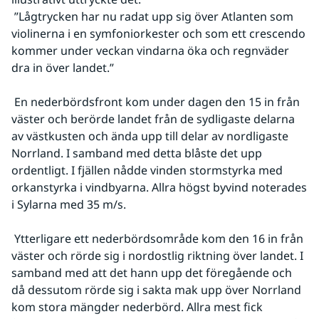
 ”Lågtrycken har nu radat upp sig över Atlanten som 
violinerna i en symfoniorkester och som ett crescendo 
kommer under veckan vindarna öka och regnväder 
dra in över landet.”
 En nederbördsfront kom under dagen den 15 in från 
väster och berörde landet från de sydligaste delarna 
av västkusten och ända upp till delar av nordligaste 
Norrland. I samband med detta blåste det upp 
ordentligt. I fjällen nådde vinden stormstyrka med 
orkanstyrka i vindbyarna. Allra högst byvind noterades 
i Sylarna med 35 m/s.
 Ytterligare ett nederbördsområde kom den 16 in från 
väster och rörde sig i nordostlig riktning över landet. I 
samband med att det hann upp det föregående och 
då dessutom rörde sig i sakta mak upp över Norrland 
kom stora mängder nederbörd. Allra mest fick 