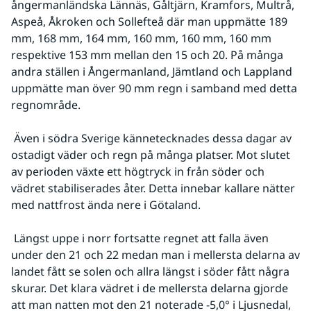
ångermanländska Lännäs, Gåltjärn, Kramfors, Multrå, 
Aspeå, Åkroken och Sollefteå där man uppmätte 189 
mm, 168 mm, 164 mm, 160 mm, 160 mm, 160 mm 
respektive 153 mm mellan den 15 och 20. På många 
andra ställen i Ångermanland, Jämtland och Lappland 
uppmätte man över 90 mm regn i samband med detta 
regnområde.
 Även i södra Sverige kännetecknades dessa dagar av 
ostadigt väder och regn på många platser. Mot slutet 
av perioden växte ett högtryck in från söder och 
vädret stabiliserades åter. Detta innebar kallare nätter 
med nattfrost ända nere i Götaland.
 Längst uppe i norr fortsatte regnet att falla även 
under den 21 och 22 medan man i mellersta delarna av 
landet fått se solen och allra längst i söder fått några 
skurar. Det klara vädret i de mellersta delarna gjorde 
att man natten mot den 21 noterade -5,0° i Ljusnedal, 