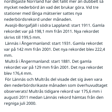
nordligaste Norrland har det fallit mer än dubbelt så 
mycket nederbörd än vad det brukar göra. Vid tre 
stationer med långa mätserier sattes nya 
nederbördsrekord under månaden.
 Avasjö-Borgafjäll i södra Lappland: start 1911. Gamla 
rekordet var på 198,1 mm från 2011. Nya rekordet 
skrivs till 199,5 mm.
 Lännäs i Ångermanland: start 1931. Gamla rekordet 
var på 142 mm från 2001. Det nya rekordet blev 222,4 
mm.
 Multrå i Ångermanland: start 1881. Det gamla 
rekordet var på 129 mm från 2001. Det nya rekordet 
blev 176,4 mm.
 För Lännäs och Multrås del visade det sig även vara 
den nederbördsrikaste månaden som överhuvudtaget 
observerats! Multrås tidigare rekord var 175,6 mm i 
augusti 2011 medan Lännäs rekord hämtas från den 
regniga juli 2000.