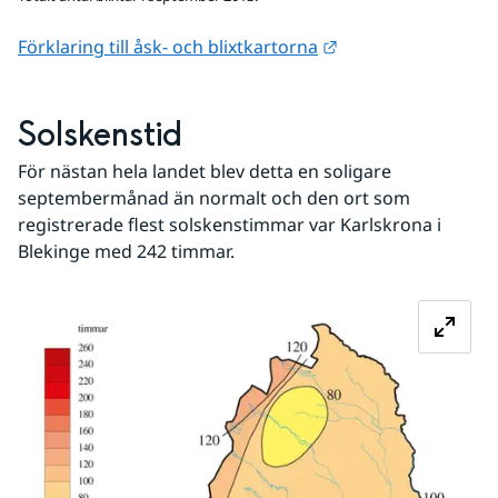
Länk till annan web
Förklaring till åsk- och blixtkartorna
Solskenstid
För nästan hela landet blev detta en soligare 
septembermånad än normalt och den ort som 
registrerade flest solskenstimmar var Karlskrona i 
Blekinge med 242 timmar.
Fö