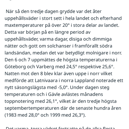
 När så den tredje dagen grydde var det åter 
uppehållsväder i stort sett i hela landet och efterhand 
maxtemperaturer på över 20° i stora delar av landet. 
Detta var början på en längre period av 
uppehållsväder, varma dagar, disiga och dimmiga 
nätter och gott om solchanser i framförallt södra 
landsändan, medan det var betydligt molnigare i norr. 
Den 6 och 7 uppmättes de högsta temperaturerna i 
Göteborg och Varberg med 24,5° respektive 25,6°. 
Natten mot den 8 blev klar även uppe i norr vilket 
medförde att Latnivaara i norra Lappland noterade ett 
nytt säsongslägsta med -5,0°. Under dagen steg 
temperaturen och i Gävle avlästes månadens 
toppnotering med 26,1°, vilket är den tredje högsta 
septembertemperaturen där de senaste hundra åren 
(1983 med 28,0° och 1999 med 26,3°).
 Det varma, torra vädret fortsatte på de allra flesta 