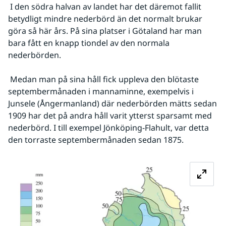
 I den södra halvan av landet har det däremot fallit 
betydligt mindre nederbörd än det normalt brukar 
göra så här års. På sina platser i Götaland har man 
bara fått en knapp tiondel av den normala 
nederbörden.
 Medan man på sina håll fick uppleva den blötaste 
septembermånaden i mannaminne, exempelvis i 
Junsele (Ångermanland) där nederbörden mätts sedan 
1909 har det på andra håll varit ytterst sparsamt med 
nederbörd. I till exempel Jönköping-Flahult, var detta 
den torraste septembermånaden sedan 1875.
Fö