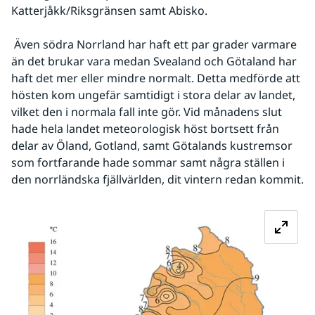
Katterjåkk/Riksgränsen samt Abisko.
 Även södra Norrland har haft ett par grader varmare 
än det brukar vara medan Svealand och Götaland har 
haft det mer eller mindre normalt. Detta medförde att 
hösten kom ungefär samtidigt i stora delar av landet, 
vilket den i normala fall inte gör. Vid månadens slut 
hade hela landet meteorologisk höst bortsett från 
delar av Öland, Gotland, samt Götalands kustremsor 
som fortfarande hade sommar samt några ställen i 
den norrländska fjällvärlden, dit vintern redan kommit.
Fö