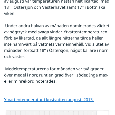
av augusti var temperaturen nästan helt likartad, med 
18° i Östersjön och Västerhavet samt 17° i Bottniska 
viken.
 Under andra halvan av månaden dominerades vädret 
av högtryck med svaga vindar. Ytvattentemperaturen 
förblev likartad, de allt längre nätterna tärde heller 
inte nämnvärt på vattnets värmeinnehåll. Vid slutet av 
månaden fortsatt 18° i Östersjön, något kallare i norr 
och väster.
 Medeltemperaturerna för månaden var två grader 
över medel i norr, runt en grad över i söder. Inga max- 
eller minrekord noterades.
Ytvattentemperatur i kustvatten augusti 2013.
Fö