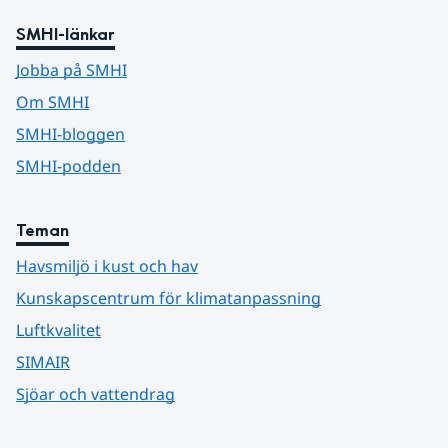
SMHI-länkar
Jobba på SMHI
Om SMHI
SMHI-bloggen
SMHI-podden
Teman
Havsmiljö i kust och hav
Kunskapscentrum för klimatanpassning
Luftkvalitet
SIMAIR
Sjöar och vattendrag