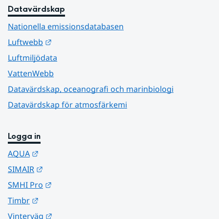
Datavärdskap
Nationella emissionsdatabasen
Länk till annan webbplats.
Luftwebb
Luftmiljödata
VattenWebb
Datavärdskap, oceanografi och marinbiologi
Datavärdskap för atmosfärkemi
Logga in
Länk till annan webbplats.
AQUA
Länk till annan webbplats.
SIMAIR
Länk till annan webbplats.
SMHI Pro
Länk till annan webbplats.
Timbr
Länk till annan webbplats.
Vinterväg