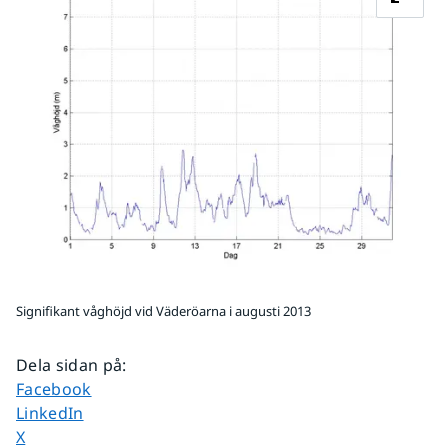
Signifikant våghöjd vid Väderöarna i augusti 2013
Dela sidan på
:
Dela sidan på
Facebook
Dela sidan på
LinkedIn
Dela sidan på
X