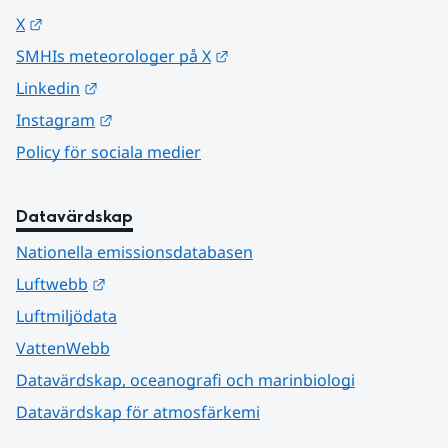
Länk till annan webbplats.
X
Länk till annan webbplats.
SMHIs meteorologer på X
Länk till annan webbplats.
Linkedin
Länk till annan webbplats.
Instagram
Policy för sociala medier
Datavärdskap
Nationella emissionsdatabasen
Länk till annan webbplats.
Luftwebb
Luftmiljödata
VattenWebb
Datavärdskap, oceanografi och marinbiologi
Datavärdskap för atmosfärkemi