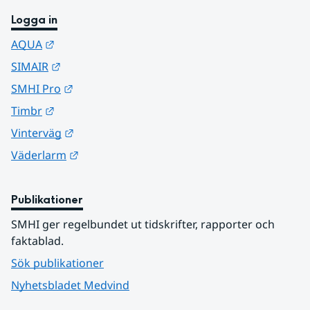
Logga in
Länk till annan webbplats.
AQUA
Länk till annan webbplats.
SIMAIR
Länk till annan webbplats.
SMHI Pro
Länk till annan webbplats.
Timbr
Länk till annan webbplats.
Vinterväg
Länk till annan webbplats.
Väderlarm
Publikationer
SMHI ger regelbundet ut tidskrifter, rapporter och 
faktablad.
Sök publikationer
Nyhetsbladet Medvind