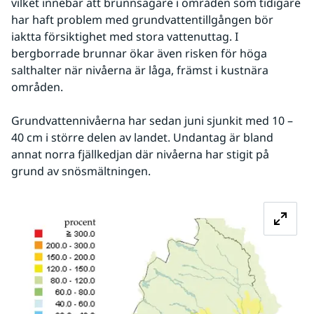
vilket innebär att brunnsägare i områden som tidigare 
har haft problem med grundvattentillgången bör 
iaktta försiktighet med stora vattenuttag. I 
bergborrade brunnar ökar även risken för höga 
salthalter när nivåerna är låga, främst i kustnära 
områden.
Grundvattennivåerna har sedan juni sjunkit med 10 – 
40 cm i större delen av landet. Undantag är bland 
annat norra fjällkedjan där nivåerna har stigit på 
grund av snösmältningen.
Fö