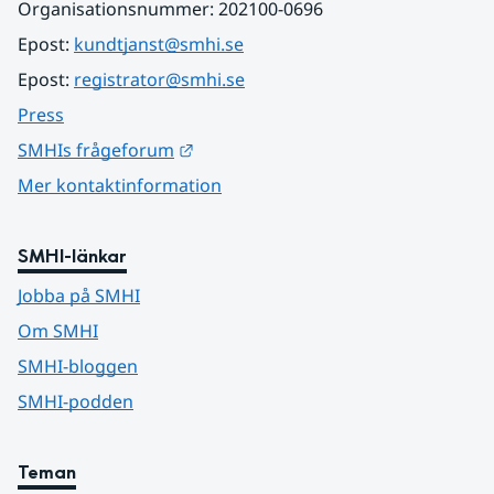
Organisationsnummer: 202100-0696
Epost: 
kundtjanst@smhi.se
Epost: 
registrator@smhi.se
Press
Länk till annan webbplats.
SMHIs frågeforum
Mer kontaktinformation
SMHI-länkar
Jobba på SMHI
Om SMHI
SMHI-bloggen
SMHI-podden
Teman