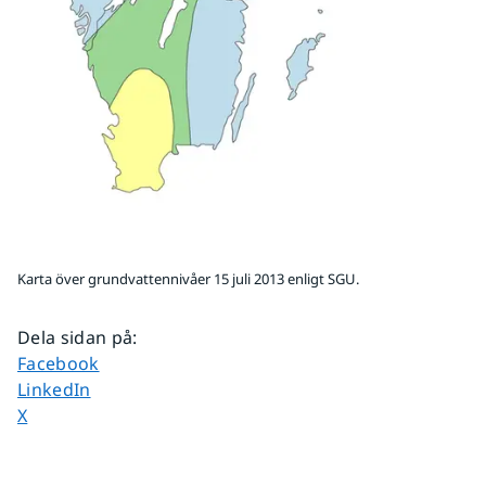
Karta över grundvattennivåer 15 juli 2013 enligt SGU.
Dela sidan på
:
Dela sidan på
Facebook
Dela sidan på
LinkedIn
Dela sidan på
X