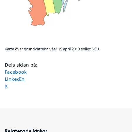
Karta över grundvattennivåer 15 april 2013 enligt SGU.
Dela sidan på
:
Dela sidan på
Facebook
Dela sidan på
LinkedIn
Dela sidan på
X
Relaterade länkar