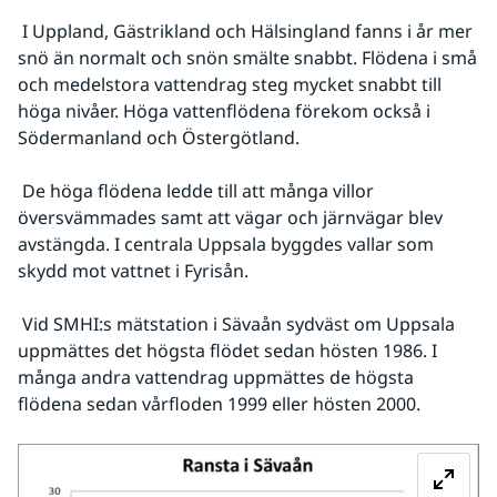
 I Uppland, Gästrikland och Hälsingland fanns i år mer 
snö än normalt och snön smälte snabbt. Flödena i små 
och medelstora vattendrag steg mycket snabbt till 
höga nivåer. Höga vattenflödena förekom också i 
Södermanland och Östergötland.
 De höga flödena ledde till att många villor 
översvämmades samt att vägar och järnvägar blev 
avstängda. I centrala Uppsala byggdes vallar som 
skydd mot vattnet i Fyrisån.
 Vid SMHI:s mätstation i Sävaån sydväst om Uppsala 
uppmättes det högsta flödet sedan hösten 1986. I 
många andra vattendrag uppmättes de högsta 
flödena sedan vårfloden 1999 eller hösten 2000.
Fö