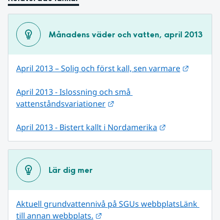
Månadens väder och vatten, april 2013
Länk til
April 2013 – Solig och först kall, sen varmare
April 2013 - Islossning och små 
Länk till annan webbplats.
vattenståndsvariationer
Länk till anna
April 2013 - Bistert kallt i Nordamerika
Lär dig mer
Aktuell grundvattennivå på SGUs webbplats
Länk 
Länk till annan webbplats.
till annan webbplats.