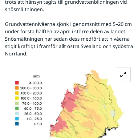
trots att hänsyn tagits till grundvattenbildningen vid 
snösmältningen.
Grundvattennivåerna sjönk i genomsnitt med 5–20 cm 
under första hälften av april i större delen av landet. 
Snösmältningen har sedan dess medfört att nivåerna 
stigit kraftigt i framför allt östra Svealand och sydöstra 
Norrland.
Fö