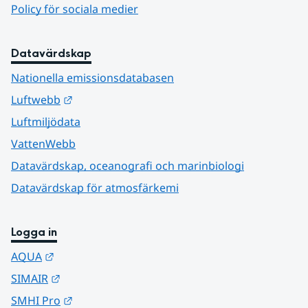
Policy för sociala medier
Datavärdskap
Nationella emissionsdatabasen
Länk till annan webbplats.
Luftwebb
Luftmiljödata
VattenWebb
Datavärdskap, oceanografi och marinbiologi
Datavärdskap för atmosfärkemi
Logga in
Länk till annan webbplats.
AQUA
Länk till annan webbplats.
SIMAIR
Länk till annan webbplats.
SMHI Pro