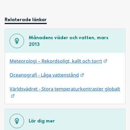
Relaterade länkar
Månadens väder och vatten, mars 
2013
Länk till 
Meteorologi – Rekordsoligt, kallt och torrt
Länk till annan webb
Oceanografi - Låga vattenstånd
Världsvädret - Stora temperaturkontraster globalt
Länk till annan webbplats.
Lär dig mer