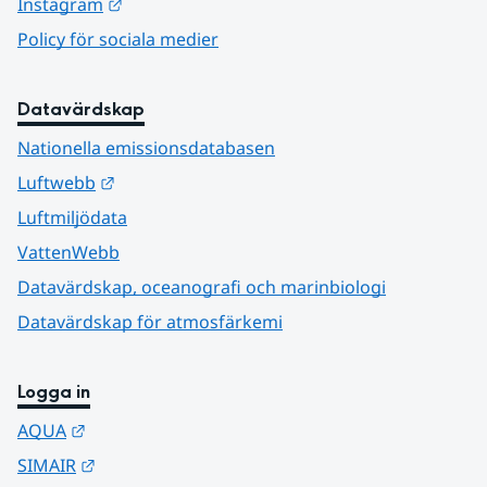
Länk till annan webbplats.
Instagram
Policy för sociala medier
Datavärdskap
Nationella emissionsdatabasen
Länk till annan webbplats.
Luftwebb
Luftmiljödata
VattenWebb
Datavärdskap, oceanografi och marinbiologi
Datavärdskap för atmosfärkemi
Logga in
Länk till annan webbplats.
AQUA
Länk till annan webbplats.
SIMAIR