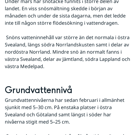
Under mars har snötäcke funnits i större delen av 
landet. En viss snösmältning skedde i början av 
månaden och under de sista dagarna, men det ledde 
inte till någon större flödesökning i vattendragen.
 Snöns vatteninnehåll var större än det normala i östra 
Svealand, längs södra Norrlandskusten samt i delar av 
nordöstra Norrland. Mindre snö än normalt fanns i 
västra Svealand, delar av Jämtland, södra Lappland och 
västra Medelpad.
Grundvattennivå
Grundvattennivåerna har sedan februari i allmänhet 
sjunkit med 5–30 cm. På enstaka platser i östra 
Svealand och Götaland samt längst i söder har 
nivåerna stigit med 5–25 cm.