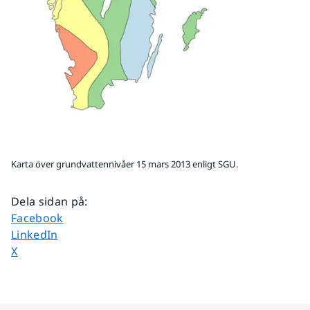
Karta över grundvattennivåer 15 mars 2013 enligt SGU.
Dela sidan på
:
Dela sidan på
Facebook
Dela sidan på
LinkedIn
Dela sidan på
X