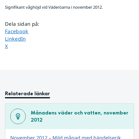
Signifikant våghöjd vid Väderöarna i november 2012.
Dela sidan på
:
Dela sidan på
Facebook
Dela sidan på
LinkedIn
Dela sidan på
X
Relaterade länkar
Månadens väder och vatten, november 
2012
November 2012 – Mild månad med händelserik 