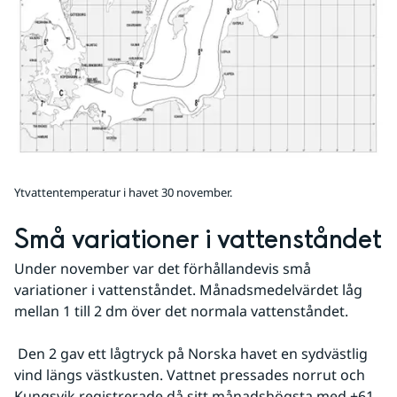
Ytvattentemperatur i havet 30 november.
Små variationer i vattenståndet
Under november var det förhållandevis små 
variationer i vattenståndet. Månadsmedelvärdet låg 
mellan 1 till 2 dm över det normala vattenståndet.
 Den 2 gav ett lågtryck på Norska havet en sydvästlig 
vind längs västkusten. Vattnet pressades norrut och 
Kungsvik registrerade då sitt månadshögsta med +61 