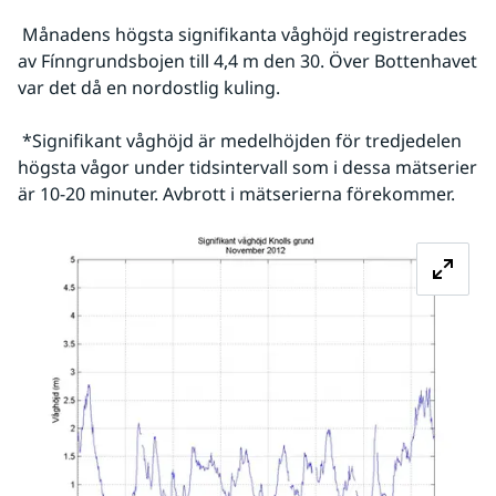
 Månadens högsta signifikanta våghöjd registrerades 
av Fínngrundsbojen till 4,4 m den 30. Över Bottenhavet 
var det då en nordostlig kuling.
 *Signifikant våghöjd är medelhöjden för tredjedelen 
högsta vågor under tidsintervall som i dessa mätserier 
är 10-20 minuter. Avbrott i mätserierna förekommer.
Fö