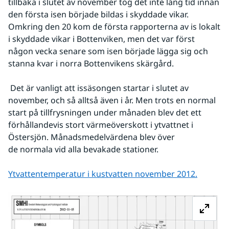
tillbaka i slutet av november tog det inte lång tid innan 
den första isen började bildas i skyddade vikar. 
Omkring den 20 kom de första rapporterna av is lokalt 
i skyddade vikar i Bottenviken, men det var först 
någon vecka senare som isen började lägga sig och 
stanna kvar i norra Bottenvikens skärgård.
 Det är vanligt att issäsongen startar i slutet av 
november, och så alltså även i år. Men trots en normal 
start på tillfrysningen under månaden blev det ett 
förhållandevis stort värmeöverskott i ytvattnet i 
Östersjön. Månadsmedelvärdena blev över 
de normala vid alla bevakade stationer.
Ytvattentemperatur i kustvatten november 2012.
Fö