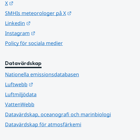
Länk till annan webbplats.
X
Länk till annan webbplats.
SMHIs meteorologer på X
Länk till annan webbplats.
Linkedin
Länk till annan webbplats.
Instagram
Policy för sociala medier
Datavärdskap
Nationella emissionsdatabasen
Länk till annan webbplats.
Luftwebb
Luftmiljödata
VattenWebb
Datavärdskap, oceanografi och marinbiologi
Datavärdskap för atmosfärkemi