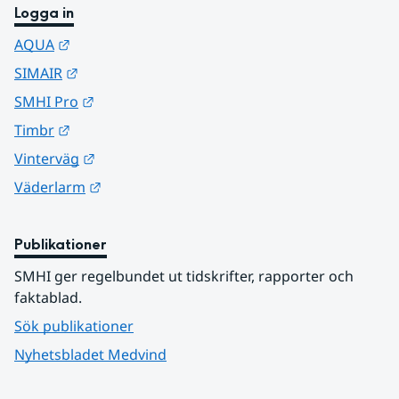
Logga in
Länk till annan webbplats.
AQUA
Länk till annan webbplats.
SIMAIR
Länk till annan webbplats.
SMHI Pro
Länk till annan webbplats.
Timbr
Länk till annan webbplats.
Vinterväg
Länk till annan webbplats.
Väderlarm
Publikationer
SMHI ger regelbundet ut tidskrifter, rapporter och 
faktablad.
Sök publikationer
Nyhetsbladet Medvind