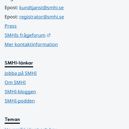
Epost: 
kundtjanst@smhi.se
Epost: 
registrator@smhi.se
Press
Länk till annan webbplats.
SMHIs frågeforum
Mer kontaktinformation
SMHI-länkar
Jobba på SMHI
Om SMHI
SMHI-bloggen
SMHI-podden
Teman