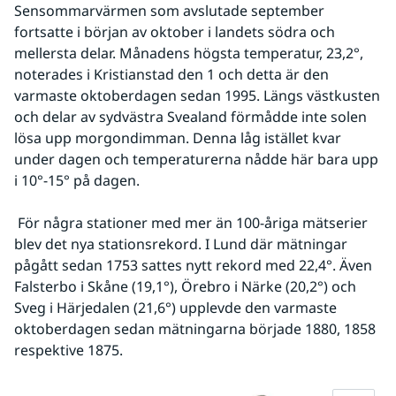
Sensommarvärmen som avslutade september 
fortsatte i början av oktober i landets södra och 
mellersta delar. Månadens högsta temperatur, 23,2°, 
noterades i Kristianstad den 1 och detta är den 
varmaste oktoberdagen sedan 1995. Längs västkusten 
och delar av sydvästra Svealand förmådde inte solen 
lösa upp morgondimman. Denna låg istället kvar 
under dagen och temperaturerna nådde här bara upp 
i 10°-15° på dagen.
 För några stationer med mer än 100-åriga mätserier 
blev det nya stationsrekord. I Lund där mätningar 
pågått sedan 1753 sattes nytt rekord med 22,4°. Även 
Falsterbo i Skåne (19,1°), Örebro i Närke (20,2°) och 
Sveg i Härjedalen (21,6°) upplevde den varmaste 
oktoberdagen sedan mätningarna började 1880, 1858 
respektive 1875.
Fö