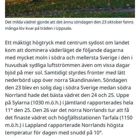
Det milda vädret gjorde att det ännu söndagen den 23 oktober fanns
många löv kvar på träden i Uppsala.
Ett mäktigt högtryck med centrum sydost om landet 
kom att dominera väderläget de följande dagarna 
med mycket moln i södra och mellersta Sverige i den i 
huvudsak sydliga luftströmmen även om vissa dagar 
bjöd på mer sol. Samtidigt styrdes fronter med lätt 
nederbörd upp över norra Skandinavien. Söndagen 
den 23 blev en solig dag i södra Sverige medan södra 
Norrland hade det bästa vädret den 24 och 25. Uppe 
på Sylarna (1030 m.ö.h.) i Jämtland rapporterades hela 
11° den 25. Den 26 var det norra Norrlands tur att få 
det finaste vädret och högfjällsstationen Tarfala (1150 
m.ö.h.) i Lappland rapporterade Norrlands högsta 
temperatur för dagen med snudd på 10°.