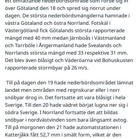
ett omfattande nederbördsområde som rörde sig in 
över Götaland den 18 och spred sig norrut under 
dagen. De största nederbördsmängderna hamnade i 
västra Götaland och östra Norrland. Fotskäl i 
Västergötland fick Götalands största rapporterade 
mängd med 40 mm medan Järnboås i Västmanland 
och Torrböle i Ångermanland hade Svealands och 
Norrlands största mängd med 33 respektive 31 mm. 
Det blev även blåsigt och Väderöarna vid Bohuskusten 
rapporterade stormbyar på 26 m/s.
 Till på dagen den 19 hade nederbördsområdet lämnat 
landet men områden med regnskurar eller i norr 
snöbyar drog in. Det fortsatte att vara blåsigt i hela 
Sverige. Till den 20 hade vädret börjat lugna ner sig i 
södra Sverige. I Norrland fortsatte det att bildas 
snöbyar i nordvästvinden som bara långsamt avtog. 
Till på morgonen den 21 hade automatstationen i 
Katterjåkk fått 52,7 mm i smält form, vilket är den 