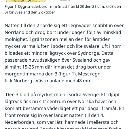
Figur 1. Dygnsnederbörd i mm (mätt från kl 08 den 2 t.o.m. kl 08 den
3) för Svealand den 2 oktober.
Natten till den 2 rörde sig ett regnväder snabbt in över 
Norrland och drog bort under dagen följt av minskad 
molnighet. I gränszonen mellan den för årstiden 
mycket varma luften i söder och lite svalare luft i norr 
bildades ett mindre lågtryck över Sydnorge. Detta 
passerade huvudsakligen över Svealand och gav 
allmänt 15-25 mm där innan det drog bort under 
morgontimmarna den 3 (figur 1). Mest regn 
fick Norberg i Västmanland med 48 mm.
 Den 3 bjöd på mycket moln i södra Sverige. Ett djupt 
lågtryck fick nu sitt centrum över Norska havet och 
kom att bestämma väderläget ett par dagar framåt. En 
front rörde sig in över landet natten till den 4. 
Nederbörden, som var lätt, hamnade i mellersta och 
norra Norrland. I söder blev det nu blåsigt med friska 