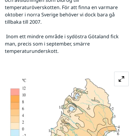
och avslutningen som bidrog till 
temperaturöverskotten. För att finna en varmare 
oktober i norra Sverige behöver vi dock bara gå 
tillbaka till 2007.
 Inom ett mindre område i sydöstra Götaland fick 
man, precis som i september, smärre 
temperaturunderskott.
Fö