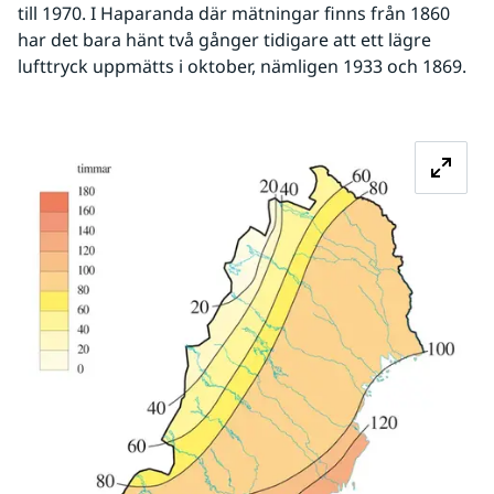
till 1970. I Haparanda där mätningar finns från 1860 
har det bara hänt två gånger tidigare att ett lägre 
lufttryck uppmätts i oktober, nämligen 1933 och 1869.
Fö