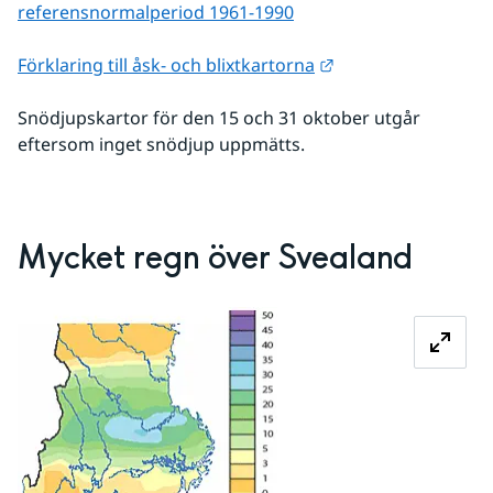
referens­normalperiod 1961-1990
Länk till annan web
Förklaring till åsk- och blixtkartorna
Snödjupskartor för den 15 och 31 oktober utgår 
eftersom inget snödjup uppmätts.
Mycket regn över Svealand
Förstora bilden