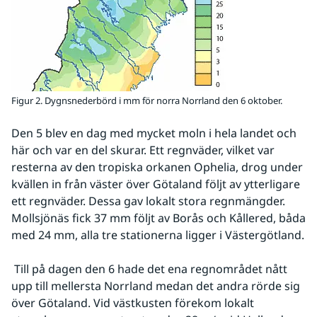
Figur 2. Dygnsnederbörd i mm för norra Norrland den 6 oktober.
Den 5 blev en dag med mycket moln i hela landet och 
här och var en del skurar. Ett regnväder, vilket var 
resterna av den tropiska orkanen Ophelia, drog under 
kvällen in från väster över Götaland följt av ytterligare 
ett regnväder. Dessa gav lokalt stora regnmängder. 
Mollsjönäs fick 37 mm följt av Borås och Kållered, båda 
med 24 mm, alla tre stationerna ligger i Västergötland.
 Till på dagen den 6 hade det ena regnområdet nått 
upp till mellersta Norrland medan det andra rörde sig 
över Götaland. Vid västkusten förekom lokalt 