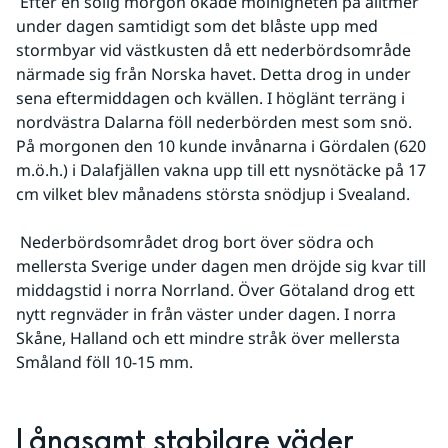
 Efter en solig morgon ökade molnigheten på alltmer 
under dagen samtidigt som det blåste upp med 
stormbyar vid västkusten då ett nederbördsområde 
närmade sig från Norska havet. Detta drog in under 
sena eftermiddagen och kvällen. I höglänt terräng i 
nordvästra Dalarna föll nederbörden mest som snö. 
På morgonen den 10 kunde invånarna i Gördalen (620 
m.ö.h.) i Dalafjällen vakna upp till ett nysnötäcke på 17 
cm vilket blev månadens största snödjup i Svealand.
 Nederbördsområdet drog bort över södra och 
mellersta Sverige under dagen men dröjde sig kvar till 
middagstid i norra Norrland. Över Götaland drog ett 
nytt regnväder in från väster under dagen. I norra 
Skåne, Halland och ett mindre stråk över mellersta 
Småland föll 10-15 mm.
Långsamt stabilare väder