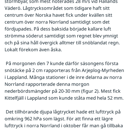
stormbyar, som mest noterades 28 m/s vid Hallands 
Väderö. Lågtrycksområdet som tidigare haft sitt 
centrum över Norska havet fick under kvällen sitt 
centrum över norra Norrland samtidigt som det 
fördjupades. På dess baksida började kallare luft 
strömma söderut samtidigt som regnet blev ymnigt 
och på sina håll övergick alltmer till snöblandat regn. 
Lokalt förekom även åska.
 På morgonen den 7 kunde därför säsongens första 
snötäcke på 2 cm rapporteras från Arjeplog-Myrheden 
i Lappland. Många stationer i de inre delarna av norra 
Norrland rapporterade denna morgon 
nederbördsmängder på 20-30 mm (figur 2). Mest fick 
Kittelfjäll i Lappland som kunde ståta med hela 52 mm.
 Det tillhörande djupa lågtrycket hade ett lufttryck på 
omkring 962 hPa som lägst. För att finna ett lägre 
lufttryck i norra Norrland i oktober får man gå tillbaka 