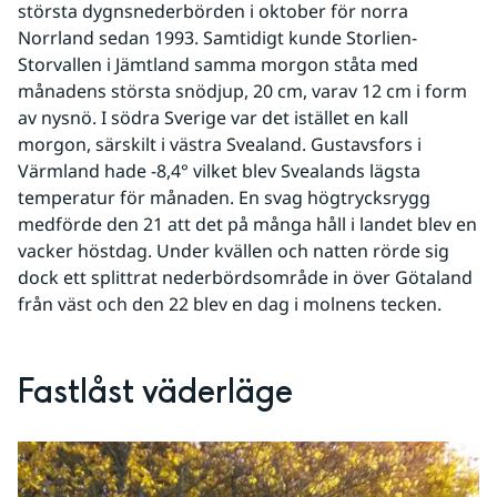
största dygnsnederbörden i oktober för norra 
Norrland sedan 1993. Samtidigt kunde Storlien-
Storvallen i Jämtland samma morgon ståta med 
månadens största snödjup, 20 cm, varav 12 cm i form 
av nysnö. I södra Sverige var det istället en kall 
morgon, särskilt i västra Svealand. Gustavsfors i 
Värmland hade -8,4° vilket blev Svealands lägsta 
temperatur för månaden. En svag högtrycksrygg 
medförde den 21 att det på många håll i landet blev en 
vacker höstdag. Under kvällen och natten rörde sig 
dock ett splittrat nederbördsområde in över Götaland 
från väst och den 22 blev en dag i molnens tecken.
Fastlåst väderläge