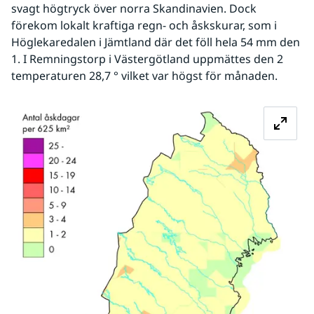
svagt högtryck över norra Skandinavien. Dock 
förekom lokalt kraftiga regn- och åskskurar, som i 
Höglekaredalen i Jämtland där det föll hela 54 mm den 
1. I Remningstorp i Västergötland uppmättes den 2 
temperaturen 28,7 ° vilket var högst för månaden.
Fö