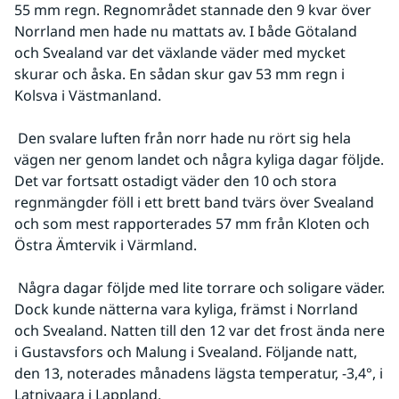
55 mm regn. Regnområdet stannade den 9 kvar över 
Norrland men hade nu mattats av. I både Götaland 
och Svealand var det växlande väder med mycket 
skurar och åska. En sådan skur gav 53 mm regn i 
Kolsva i Västmanland.
 Den svalare luften från norr hade nu rört sig hela 
vägen ner genom landet och några kyliga dagar följde. 
Det var fortsatt ostadigt väder den 10 och stora 
regnmängder föll i ett brett band tvärs över Svealand 
och som mest rapporterades 57 mm från Kloten och 
Östra Ämtervik i Värmland.
 Några dagar följde med lite torrare och soligare väder. 
Dock kunde nätterna vara kyliga, främst i Norrland 
och Svealand. Natten till den 12 var det frost ända nere 
i Gustavsfors och Malung i Svealand. Följande natt, 
den 13, noterades månadens lägsta temperatur, -3,4°, i 
Latnivaara i Lappland.