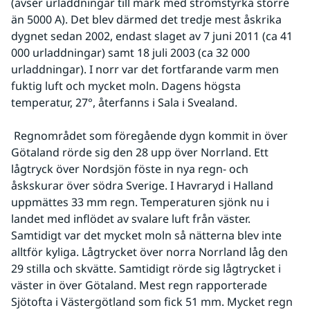
(avser urladdningar till mark med strömstyrka större 
än 5000 A). Det blev därmed det tredje mest åskrika 
dygnet sedan 2002, endast slaget av 7 juni 2011 (ca 41 
000 urladdningar) samt 18 juli 2003 (ca 32 000 
urladdningar). I norr var det fortfarande varm men 
fuktig luft och mycket moln. Dagens högsta 
temperatur, 27°, återfanns i Sala i Svealand.
 Regnområdet som föregående dygn kommit in över 
Götaland rörde sig den 28 upp över Norrland. Ett 
lågtryck över Nordsjön föste in nya regn- och 
åskskurar över södra Sverige. I Havraryd i Halland 
uppmättes 33 mm regn. Temperaturen sjönk nu i 
landet med inflödet av svalare luft från väster. 
Samtidigt var det mycket moln så nätterna blev inte 
alltför kyliga. Lågtrycket över norra Norrland låg den 
29 stilla och skvätte. Samtidigt rörde sig lågtrycket i 
väster in över Götaland. Mest regn rapporterade 
Sjötofta i Västergötland som fick 51 mm. Mycket regn 