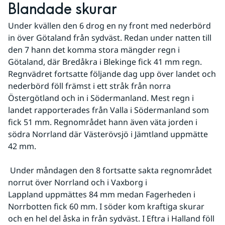
Blandade skurar
Under kvällen den 6 drog en ny front med nederbörd 
in över Götaland från sydväst. Redan under natten till 
den 7 hann det komma stora mängder regn i 
Götaland, där Bredåkra i Blekinge fick 41 mm regn. 
Regnvädret fortsatte följande dag upp över landet och 
nederbörd föll främst i ett stråk från norra 
Östergötland och in i Södermanland. Mest regn i 
landet rapporterades från Valla i Södermanland som 
fick 51 mm. Regnområdet hann även väta jorden i 
södra Norrland där Västerövsjö i Jämtland uppmätte 
42 mm.
 Under måndagen den 8 fortsatte sakta regnområdet 
norrut över Norrland och i Vaxborg i 
Lappland uppmättes 84 mm medan Fagerheden i 
Norrbotten fick 60 mm. I söder kom kraftiga skurar 
och en hel del åska in från sydväst. I Eftra i Halland föll 