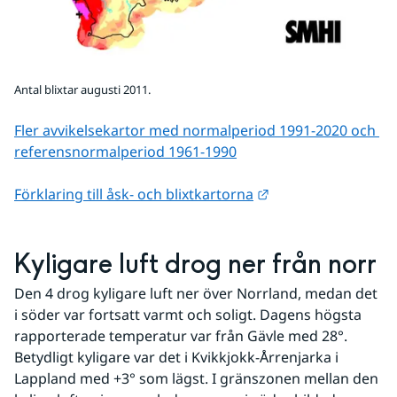
Antal blixtar augusti 2011.
Fler avvikelsekartor med normalperiod 1991-2020 och 
referens­normalperiod 1961-1990
Länk till annan web
Förklaring till åsk- och blixtkartorna
Kyligare luft drog ner från norr
Den 4 drog kyligare luft ner över Norrland, medan det 
i söder var fortsatt varmt och soligt. Dagens högsta 
rapporterade temperatur var från Gävle med 28°. 
Betydligt kyligare var det i Kvikkjokk-Årrenjarka i 
Lappland med +3° som lägst. I gränszonen mellan den 