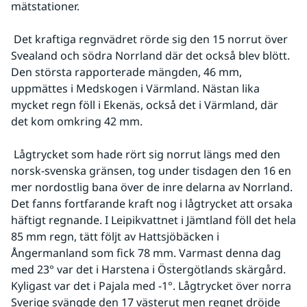
mätstationer.
 Det kraftiga regnvädret rörde sig den 15 norrut över 
Svealand och södra Norrland där det också blev blött. 
Den största rapporterade mängden, 46 mm, 
uppmättes i Medskogen i Värmland. Nästan lika 
mycket regn föll i Ekenäs, också det i Värmland, där 
det kom omkring 42 mm.
 Lågtrycket som hade rört sig norrut längs med den 
norsk-svenska gränsen, tog under tisdagen den 16 en 
mer nordostlig bana över de inre delarna av Norrland. 
Det fanns fortfarande kraft nog i lågtrycket att orsaka 
häftigt regnande. I Leipikvattnet i Jämtland föll det hela 
85 mm regn, tätt följt av Hattsjöbäcken i 
Ångermanland som fick 78 mm. Varmast denna dag 
med 23° var det i Harstena i Östergötlands skärgård. 
Kyligast var det i Pajala med -1°. Lågtrycket över norra 
Sverige svängde den 17 västerut men regnet dröjde 