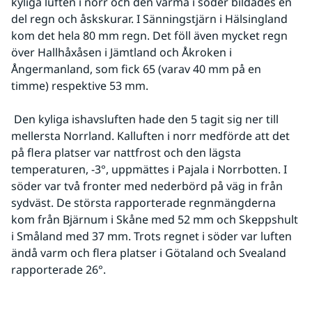
kyliga luften i norr och den varma i söder bildades en 
del regn och åskskurar. I Sänningstjärn i Hälsingland 
kom det hela 80 mm regn. Det föll även mycket regn 
över Hallhåxåsen i Jämtland och Åkroken i 
Ångermanland, som fick 65 (varav 40 mm på en 
timme) respektive 53 mm.
 Den kyliga ishavsluften hade den 5 tagit sig ner till 
mellersta Norrland. Kalluften i norr medförde att det 
på flera platser var nattfrost och den lägsta 
temperaturen, -3°, uppmättes i Pajala i Norrbotten. I 
söder var två fronter med nederbörd på väg in från 
sydväst. De största rapporterade regnmängderna 
kom från Bjärnum i Skåne med 52 mm och Skeppshult 
i Småland med 37 mm. Trots regnet i söder var luften 
ändå varm och flera platser i Götaland och Svealand 
rapporterade 26°.