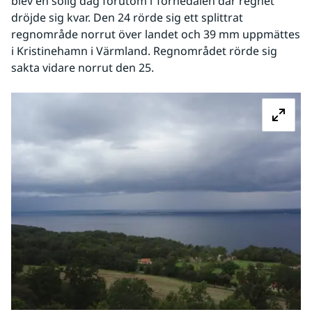
blev en solig dag förutom i Tornedalen där regnet 
dröjde sig kvar. Den 24 rörde sig ett splittrat 
regnområde norrut över landet och 39 mm uppmättes 
i Kristinehamn i Värmland. Regnområdet rörde sig 
sakta vidare norrut den 25.
Fö