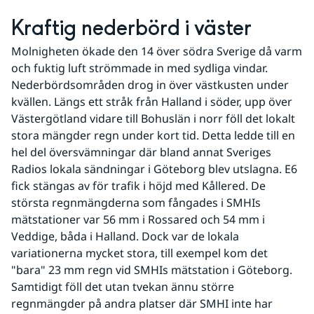
Kraftig nederbörd i väster
Molnigheten ökade den 14 över södra Sverige då varm 
och fuktig luft strömmade in med sydliga vindar. 
Nederbördsområden drog in över västkusten under 
kvällen. Längs ett stråk från Halland i söder, upp över 
Västergötland vidare till Bohuslän i norr föll det lokalt 
stora mängder regn under kort tid. Detta ledde till en 
hel del översvämningar där bland annat Sveriges 
Radios lokala sändningar i Göteborg blev utslagna. E6 
fick stängas av för trafik i höjd med Kållered. De 
största regnmängderna som fångades i SMHIs 
mätstationer var 56 mm i Rossared och 54 mm i 
Veddige, båda i Halland. Dock var de lokala 
variationerna mycket stora, till exempel kom det 
"bara" 23 mm regn vid SMHIs mätstation i Göteborg. 
Samtidigt föll det utan tvekan ännu större 
regnmängder på andra platser där SMHI inte har 