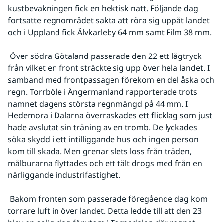
kustbevakningen fick en hektisk natt. Följande dag 
fortsatte regnområdet sakta att röra sig uppåt landet 
och i Uppland fick Älvkarleby 64 mm samt Film 38 mm.
 Över södra Götaland passerade den 22 ett lågtryck 
från vilket en front sträckte sig upp över hela landet. I 
samband med frontpassagen förekom en del åska och 
regn. Torrböle i Ångermanland rapporterade trots 
namnet dagens största regnmängd på 44 mm. I 
Hedemora i Dalarna överraskades ett flicklag som just 
hade avslutat sin träning av en tromb. De lyckades 
söka skydd i ett intilliggande hus och ingen person 
kom till skada. Men grenar slets loss från träden, 
målburarna flyttades och ett tält drogs med från en 
närliggande industrifastighet.
 Bakom fronten som passerade föregående dag kom 
torrare luft in över landet. Detta ledde till att den 23 