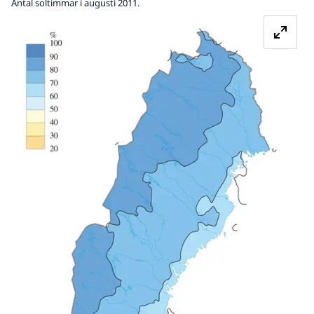
Antal soltimmar i augusti 2011.
Fö