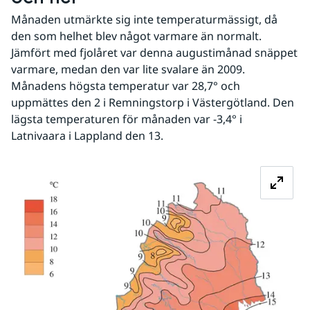
Månaden utmärkte sig inte temperaturmässigt, då 
den som helhet blev något varmare än normalt. 
Jämfört med fjolåret var denna augustimånad snäppet 
varmare, medan den var lite svalare än 2009. 
Månadens högsta temperatur var 28,7° och 
uppmättes den 2 i Remningstorp i Västergötland. Den 
lägsta temperaturen för månaden var -3,4° i 
Latnivaara i Lappland den 13.
Fö