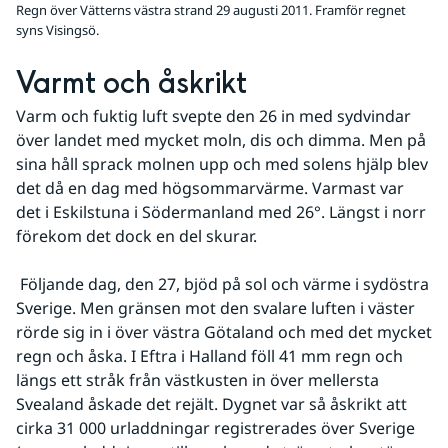
Regn över Vätterns västra strand 29 augusti 2011. Framför regnet
syns Visingsö.
Varmt och åskrikt
Varm och fuktig luft svepte den 26 in med sydvindar 
över landet med mycket moln, dis och dimma. Men på 
sina håll sprack molnen upp och med solens hjälp blev 
det då en dag med högsommarvärme. Varmast var 
det i Eskilstuna i Södermanland med 26°. Längst i norr 
förekom det dock en del skurar.
 Följande dag, den 27, bjöd på sol och värme i sydöstra 
Sverige. Men gränsen mot den svalare luften i väster 
rörde sig in i över västra Götaland och med det mycket 
regn och åska. I Eftra i Halland föll 41 mm regn och 
längs ett stråk från västkusten in över mellersta 
Svealand åskade det rejält. Dygnet var så åskrikt att 
cirka 31 000 urladdningar registrerades över Sverige 